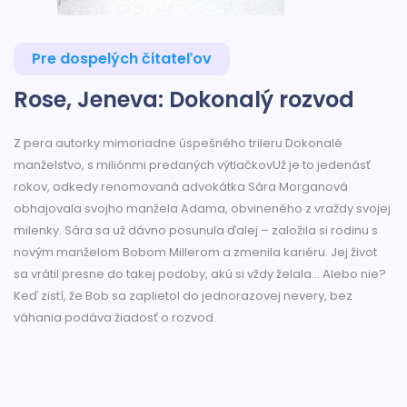
Pre dospelých čitateľov
Rose, Jeneva: Dokonalý rozvod
Z pera autorky mimoriadne úspešného trileru Dokonalé
manželstvo, s miliónmi predaných výtlačkovUž je to jedenásť
rokov, odkedy renomovaná advokátka Sára Morganová
obhajovala svojho manžela Adama, obvineného z vraždy svojej
milenky. Sára sa už dávno posunula ďalej – založila si rodinu s
novým manželom Bobom Millerom a zmenila kariéru. Jej život
sa vrátil presne do takej podoby, akú si vždy želala... Alebo nie?
Keď zistí, že Bob sa zaplietol do jednorazovej nevery, bez
váhania podáva žiadosť o rozvod.