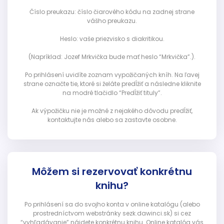
Číslo preukazu: číslo čiarového kódu na zadnej strane
vášho preukazu.
Heslo: vaše priezvisko s diakritikou.
(Napríklad: Jozef Mrkvička bude mať heslo “Mrkvička”.).
Po prihlásení uvidíte zoznam vypožičaných kníh. Na ľavej
strane označte tie, ktoré si želáte predĺžiť a následne kliknite
na modré tlačidlo “Predĺžiť tituly”.
Ak výpožičku nie je možné z nejakého dôvodu predĺžiť,
kontaktujte nás alebo sa zastavte osobne.
Môžem si rezervovať konkrétnu
knihu?
Po prihlásení sa do svojho konta v online katalógu (alebo
prostredníctvom webstránky sezk.dawinci.sk) si cez
“vyhľadávanie” nájdete konkrétnu knihu. Online katalóg vás