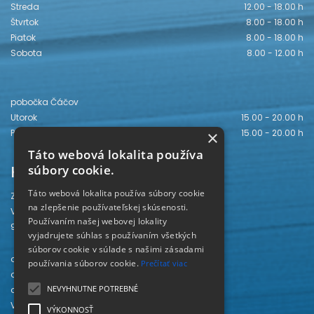
Streda
12.00 - 18.00 h
Štvrtok
8.00 - 18.00 h
Piatok
8.00 - 18.00 h
Sobota
8.00 - 12.00 h
pobočka Čáčov
Utorok
15.00 - 20.00 h
Piatok
15.00 - 20.00 h
×
Táto webová lokalita používa
Kontakt
súbory cookie.
Táto webová lokalita používa súbory cookie
Záhorská knižnica
na zlepšenie používateľskej skúsenosti.
Vajanského 28
Používaním našej webovej lokality
905 01 Senica
vyjadrujete súhlas s používaním všetkých
súborov cookie v súlade s našimi zásadami
odd. beletrie 034/654 3780
používania súborov cookie.
Prečítať viac
odd. odbornej literatúry 034/651 2710
NEVYHNUTNE POTREBNÉ
odd. pre deti a mládež 034/654 6519
Viac kontaktov nájdete
TU
.
VÝKONNOSŤ