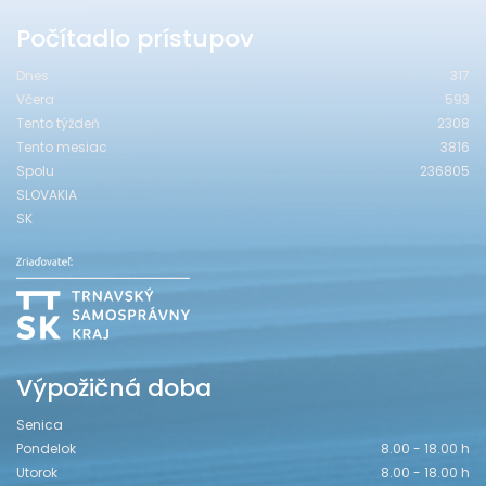
Počítadlo prístupov
Dnes
317
Včera
593
Tento týždeň
2308
Tento mesiac
3816
Spolu
236805
SLOVAKIA
SK
Výpožičná doba
Senica
Pondelok
8.00 - 18.00 h
Utorok
8.00 - 18.00 h