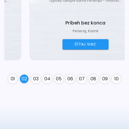
typický rukopis Kamil Peteraja - hravosť...
Príbeh bez konca
Peteraj, Kamil
ČÍTAJ VIAC
0
1
0
2
0
3
0
4
0
5
0
6
0
7
0
8
0
9
10