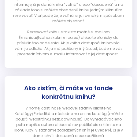
informuje, či je daná kniha “voľná” alebo “obsadená” a na
základe toho si môžete obsadenú knihu jedným kliknutím
rezervovať. V prípade, že je voľná, si ju rovnakým spôsobom
môžete objednať.
Rezervovať knihu je takisto možné e-mailom
(kniznica@zahorskakniznica.eu) alebo telefonicky do
príslušného oddelenia. Ak je kniha dostupná, knihovníci
vám ju odložia. Ak ju má požičaný iný čitateľ, budeme vás
prostredníctvom e-mailu informovať o jej dostupnosti.
Ako zistím, či máte vo fonde
konkrétnu knihu?
V hornej časti našej webovej stránky kliknite na
Katalógy/Periodiká a následne na online katalóg (môžete
použiť i webstránku sezk.dawinci.sk). Do vyhľadávacieho
poľa napíšte autora alebo názov publikácie a kliknite na
ikonu lupy. V zázname zobrazených kníh je uvedené, či je v
danej chvíli dostupná alebo požičaná.