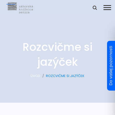
Rozcvičme si
jazýček
ÚVOD
ROZCVIČME SI JAZÝČEK