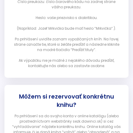
Číslo preukazu: číslo čiarového kódu na zadnej strane
vášho preukazu.
Heslo: vaše priezvisko s diakritikou.
(Napríklad: Jozef Mrkvička bude mať heslo “Mrkvička”.).
Po prihlásení uvidíte zoznam vypožičaných kníh. Na ľavej
strane označte tie, ktoré si želáte predĺžiť a následne kliknite
na modré tlačidlo “Predĺžiť tituly”.
Ak výpožičku nie je možné z nejakého dôvodu predĺžiť,
kontaktujte nás alebo sa zastavte osobne.
Môžem si rezervovať konkrétnu
knihu?
Po prihlásení sa do svojho konta v online katalógu (alebo
prostredníctvom webstránky sezk.dawinci.sk) si cez
“vyhľadávanie” nájdete konkrétnu knihu. Online katalóg vás
informuje, či je daná kniha “voľná” alebo “obsadená” a na