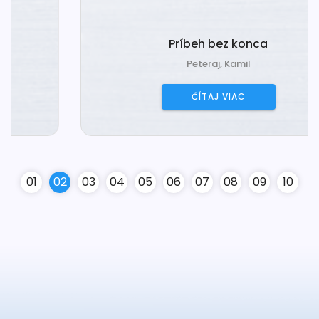
Príbeh bez konca
Peteraj, Kamil
ČÍTAJ VIAC
0
1
0
2
0
3
0
4
0
5
0
6
0
7
0
8
0
9
10