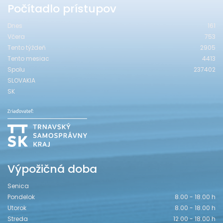
Počítadlo prístupov
Dnes
161
Včera
753
Tento týždeň
2905
Tento mesiac
4413
Spolu
237402
SLOVAKIA
SK
Výpožičná doba
Senica
Pondelok
8.00 - 18.00 h
Utorok
8.00 - 18.00 h
Streda
12.00 - 18.00 h