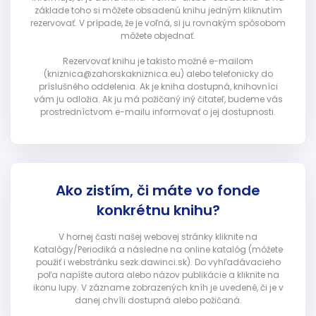
základe toho si môžete obsadenú knihu jedným kliknutím
rezervovať. V prípade, že je voľná, si ju rovnakým spôsobom
môžete objednať.
Rezervovať knihu je takisto možné e-mailom
(kniznica@zahorskakniznica.eu) alebo telefonicky do
príslušného oddelenia. Ak je kniha dostupná, knihovníci
vám ju odložia. Ak ju má požičaný iný čitateľ, budeme vás
prostredníctvom e-mailu informovať o jej dostupnosti.
Ako zistím, či máte vo fonde
konkrétnu knihu?
V hornej časti našej webovej stránky kliknite na
Katalógy/Periodiká a následne na online katalóg (môžete
použiť i webstránku sezk.dawinci.sk). Do vyhľadávacieho
poľa napíšte autora alebo názov publikácie a kliknite na
ikonu lupy. V zázname zobrazených kníh je uvedené, či je v
danej chvíli dostupná alebo požičaná.