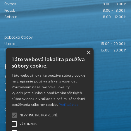
Štvrtok
8.00 - 18.00 h
Piatok
8.00 - 18.00 h
Sobota
8.00 - 12.00 h
pobočka Čáčov
Utorok
15.00 - 20.00 h
×
Piatok
15.00 - 20.00 h
Táto webová lokalita používa
Kontakt
súbory cookie.
Táto webová lokalita používa súbory cookie
Záhorská knižnica
na zlepšenie používateľskej skúsenosti.
Vajanského 28
Používaním našej webovej lokality
905 01 Senica
vyjadrujete súhlas s používaním všetkých
súborov cookie v súlade s našimi zásadami
odd. beletrie 034/654 3780
používania súborov cookie.
Prečítať viac
odd. odbornej literatúry 034/651 2710
NEVYHNUTNE POTREBNÉ
odd. pre deti a mládež 034/654 6519
Viac kontaktov nájdete
TU
.
VÝKONNOSŤ