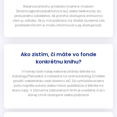
Rezervovať knihu je takisto možné e-mailom
(kniznica@zahorskakniznica.eu) alebo telefonicky do
príslušného oddelenia. Ak je kniha dostupná, knihovníci
vám ju odložia. Ak ju má požičaný iný čitateľ, budeme vás
prostredníctvom e-mailu informovať o jej dostupnosti.
Ako zistím, či máte vo fonde
konkrétnu knihu?
V hornej časti našej webovej stránky kliknite na
Katalógy/Periodiká a následne na online katalóg (môžete
použiť i webstránku sezk.dawinci.sk). Do vyhľadávacieho
poľa napíšte autora alebo názov publikácie a kliknite na
ikonu lupy. V zázname zobrazených kníh je uvedené, či je v
danej chvíli dostupná alebo požičaná.