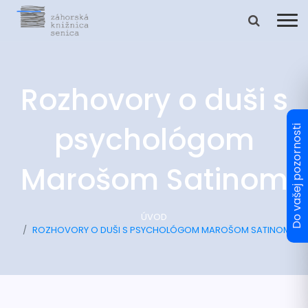
Rozhovory o duši s
psychológom
Marošom Satinom
ÚVOD
ROZHOVORY O DUŠI S PSYCHOLÓGOM MAROŠOM SATINOM