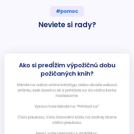
#pomoc
Neviete si rady?
Ako si predĺžim výpožičnú dobu
požičaných kníh?
Kliknite na odkaz online katalógu alebo otvorte webovú
stránku sezk.dawinci.sk a prihláste sa do vášho konta
nasledovne:
Vpravo hore kliknite na “Prihlásiť sa”:
Číslo preukazu: číslo čiarového kódu na zadnej strane
vášho preukazu.
Heslo: vaše priezvisko s diakritikou.