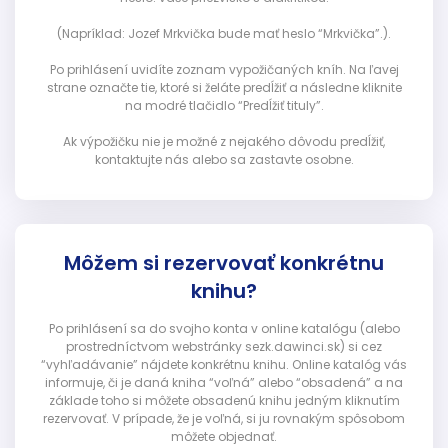
(Napríklad: Jozef Mrkvička bude mať heslo “Mrkvička”.).
Po prihlásení uvidíte zoznam vypožičaných kníh. Na ľavej
strane označte tie, ktoré si želáte predĺžiť a následne kliknite
na modré tlačidlo “Predĺžiť tituly”.
Ak výpožičku nie je možné z nejakého dôvodu predĺžiť,
kontaktujte nás alebo sa zastavte osobne.
Môžem si rezervovať konkrétnu
knihu?
Po prihlásení sa do svojho konta v online katalógu (alebo
prostredníctvom webstránky sezk.dawinci.sk) si cez
“vyhľadávanie” nájdete konkrétnu knihu. Online katalóg vás
informuje, či je daná kniha “voľná” alebo “obsadená” a na
základe toho si môžete obsadenú knihu jedným kliknutím
rezervovať. V prípade, že je voľná, si ju rovnakým spôsobom
môžete objednať.