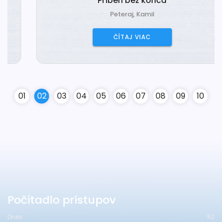
Príbeh bez konca
Peteraj, Kamil
ČÍTAJ VIAC
0
1
0
2
0
3
0
4
0
5
0
6
0
7
0
8
0
9
10
Počítadlo prístupov
Dnes
52