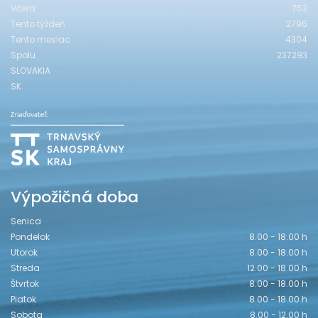
Včera
753
Tento týždeň
2796
Tento mesiac
4304
Spolu
237293
SLOVAKIA
SK
Výpožičná doba
Senica
Pondelok
8.00 - 18.00 h
Utorok
8.00 - 18.00 h
Streda
12.00 - 18.00 h
Štvrtok
8.00 - 18.00 h
Piatok
8.00 - 18.00 h
Sobota
8.00 - 12.00 h