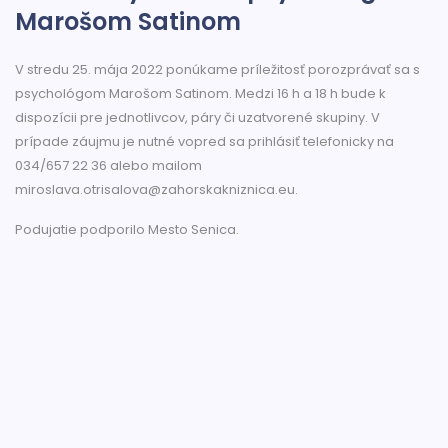
Marošom Satinom
V stredu 25. mája 2022 ponúkame príležitosť porozprávať sa s
psychológom Marošom Satinom. Medzi 16 h a 18 h bude k
dispozícii pre jednotlivcov, páry či uzatvorené skupiny. V
prípade záujmu je nutné vopred sa prihlásiť telefonicky na
034/657 22 36 alebo mailom
miroslava.otrisalova@zahorskakniznica.eu.
Podujatie podporilo Mesto Senica.