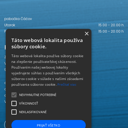
pobočka Čáčov
Utorok
15.00 - 20.00 h
×
Piatok
15.00 - 20.00 h
Táto webová lokalita používa
Kontakt
súbory cookie.
Táto webová lokalita používa súbory cookie
Záhorská knižnica
na zlepšenie používateľskej skúsenosti.
Vajanského 28
Používaním našej webovej lokality
905 01 Senica
vyjadrujete súhlas s používaním všetkých
súborov cookie v súlade s našimi zásadami
odd. beletrie 034/654 3780
používania súborov cookie.
Prečítať viac
odd. odbornej literatúry 034/651 2710
NEVYHNUTNE POTREBNÉ
odd. pre deti a mládež 034/654 6519
Viac kontaktov nájdete
TU
.
VÝKONNOSŤ
NEKLASIFIKOVANÉ
PRIJAŤ VŠETKO