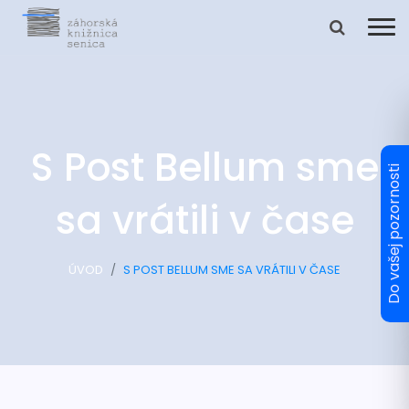
S Post Bellum sme
sa vrátili v čase
ÚVOD
S POST BELLUM SME SA VRÁTILI V ČASE