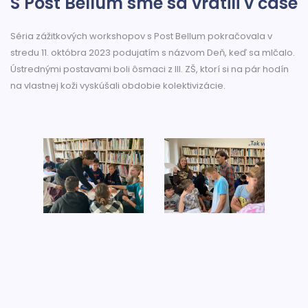
S Post Bellum sme sa vrátili v čase
Séria zážitkových workshopov s Post Bellum pokračovala v
stredu 11. októbra 2023 podujatím s názvom Deň, keď sa mlčalo.
Ústrednými postavami boli ôsmaci z III. ZŠ, ktorí si na pár hodín
na vlastnej koži vyskúšali obdobie kolektivizácie.