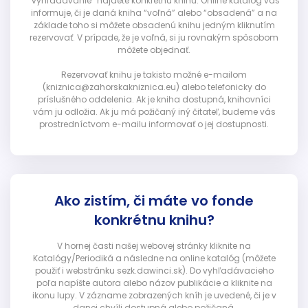
“vyhľadávanie” nájdete konkrétnu knihu. Online katalóg vás
informuje, či je daná kniha “voľná” alebo “obsadená” a na
základe toho si môžete obsadenú knihu jedným kliknutím
rezervovať. V prípade, že je voľná, si ju rovnakým spôsobom
môžete objednať.
Rezervovať knihu je takisto možné e-mailom
(kniznica@zahorskakniznica.eu) alebo telefonicky do
príslušného oddelenia. Ak je kniha dostupná, knihovníci
vám ju odložia. Ak ju má požičaný iný čitateľ, budeme vás
prostredníctvom e-mailu informovať o jej dostupnosti.
Ako zistím, či máte vo fonde
konkrétnu knihu?
V hornej časti našej webovej stránky kliknite na
Katalógy/Periodiká a následne na online katalóg (môžete
použiť i webstránku sezk.dawinci.sk). Do vyhľadávacieho
poľa napíšte autora alebo názov publikácie a kliknite na
ikonu lupy. V zázname zobrazených kníh je uvedené, či je v
danej chvíli dostupná alebo požičaná.