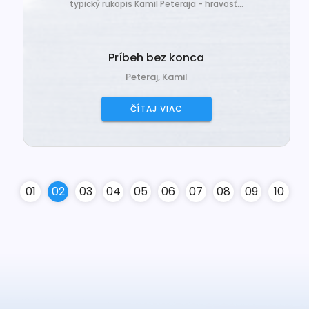
typický rukopis Kamil Peteraja - hravosť...
Príbeh bez konca
Peteraj, Kamil
ČÍTAJ VIAC
0
1
0
2
0
3
0
4
0
5
0
6
0
7
0
8
0
9
10