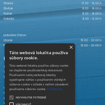
Streda
12.00 - 18.00 h
Štvrtok
8.00 - 18.00 h
Piatok
8.00 - 18.00 h
Sobota
8.00 - 12.00 h
pobočka Čáčov
Utorok
15.00 - 20.00 h
Piatok
15.00 - 20.00 h
×
Táto webová lokalita používa
Kontakt
súbory cookie.
Táto webová lokalita používa súbory cookie
Záhorská knižnica
na zlepšenie používateľskej skúsenosti.
Vajanského 28
Používaním našej webovej lokality
905 01 Senica
vyjadrujete súhlas s používaním všetkých
súborov cookie v súlade s našimi zásadami
odd. beletrie 034/654 3780
používania súborov cookie.
Prečítať viac
odd. odbornej literatúry 034/651 2710
NEVYHNUTNE POTREBNÉ
odd. pre deti a mládež 034/654 6519
Viac kontaktov nájdete
TU
.
VÝKONNOSŤ