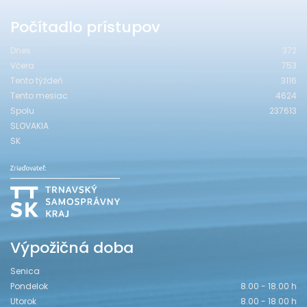
Počítadlo prístupov
Dnes
372
Včera
753
Tento týždeň
3116
Tento mesiac
4624
Spolu
237613
SLOVAKIA
SK
Výpožičná doba
Senica
Pondelok
8.00 - 18.00 h
Utorok
8.00 - 18.00 h