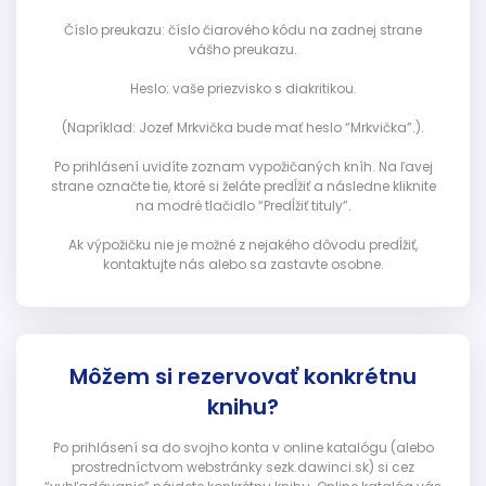
Číslo preukazu: číslo čiarového kódu na zadnej strane
vášho preukazu.
Heslo: vaše priezvisko s diakritikou.
(Napríklad: Jozef Mrkvička bude mať heslo “Mrkvička”.).
Po prihlásení uvidíte zoznam vypožičaných kníh. Na ľavej
strane označte tie, ktoré si želáte predĺžiť a následne kliknite
na modré tlačidlo “Predĺžiť tituly”.
Ak výpožičku nie je možné z nejakého dôvodu predĺžiť,
kontaktujte nás alebo sa zastavte osobne.
Môžem si rezervovať konkrétnu
knihu?
Po prihlásení sa do svojho konta v online katalógu (alebo
prostredníctvom webstránky sezk.dawinci.sk) si cez