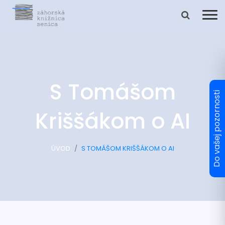
S Tomášom
Kriššákom o AI
ÚVOD
S TOMÁŠOM KRIŠŠÁKOM O AI