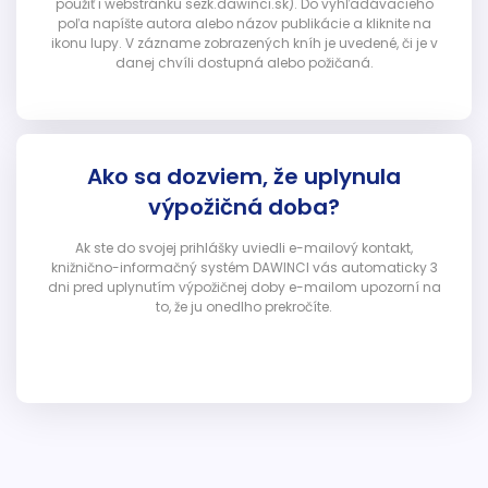
použiť i webstránku sezk.dawinci.sk). Do vyhľadávacieho
poľa napíšte autora alebo názov publikácie a kliknite na
ikonu lupy. V zázname zobrazených kníh je uvedené, či je v
danej chvíli dostupná alebo požičaná.
Ako sa dozviem, že uplynula
výpožičná doba?
Ak ste do svojej prihlášky uviedli e-mailový kontakt,
knižnično-informačný systém DAWINCI vás automaticky 3
dni pred uplynutím výpožičnej doby e-mailom upozorní na
to, že ju onedlho prekročíte.