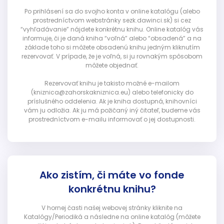
Po prihlásení sa do svojho konta v online katalógu (alebo
prostredníctvom webstránky sezk.dawinci.sk) si cez
“vyhľadávanie” nájdete konkrétnu knihu. Online katalóg vás
informuje, či je daná kniha “voľná” alebo “obsadená” a na
základe toho si môžete obsadenú knihu jedným kliknutím
rezervovať. V prípade, že je voľná, si ju rovnakým spôsobom
môžete objednať.
Rezervovať knihu je takisto možné e-mailom
(kniznica@zahorskakniznica.eu) alebo telefonicky do
príslušného oddelenia. Ak je kniha dostupná, knihovníci
vám ju odložia. Ak ju má požičaný iný čitateľ, budeme vás
prostredníctvom e-mailu informovať o jej dostupnosti.
Ako zistím, či máte vo fonde
konkrétnu knihu?
V hornej časti našej webovej stránky kliknite na
Katalógy/Periodiká a následne na online katalóg (môžete