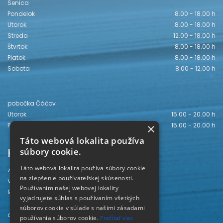
Senica
Pondelok
8.00 - 18.00 h
Utorok
8.00 - 18.00 h
Streda
12.00 - 18.00 h
Štvrtok
8.00 - 18.00 h
Piatok
8.00 - 18.00 h
Sobota
8.00 - 12.00 h
pobočka Čáčov
Utorok
15.00 - 20.00 h
Piatok
15.00 - 20.00 h
×
Táto webová lokalita používa
Kontakt
súbory cookie.
Táto webová lokalita používa súbory cookie
Záhorská knižnica
na zlepšenie používateľskej skúsenosti.
Vajanského 28
Používaním našej webovej lokality
905 01 Senica
vyjadrujete súhlas s používaním všetkých
súborov cookie v súlade s našimi zásadami
odd. beletrie 034/654 3780
používania súborov cookie.
Prečítať viac