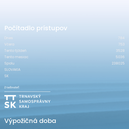
Počítadlo prístupov
Dnes
784
Včera
753
Tento týždeň
3528
Tento mesiac
5036
Spolu
238025
SLOVAKIA
SK
Výpožičná doba