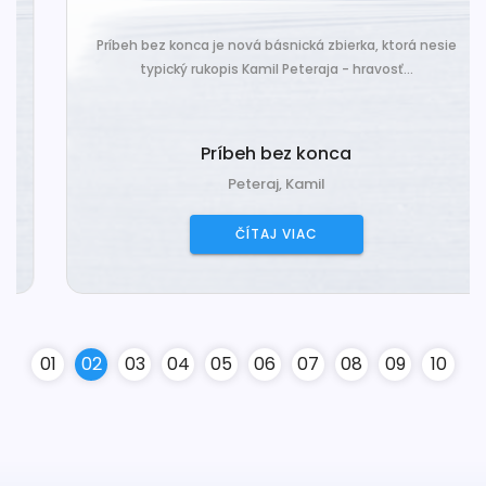
Príbeh bez konca je nová básnická zbierka, ktorá nesie
typický rukopis Kamil Peteraja - hravosť...
Príbeh bez konca
Peteraj, Kamil
ČÍTAJ VIAC
0
1
0
2
0
3
0
4
0
5
0
6
0
7
0
8
0
9
10