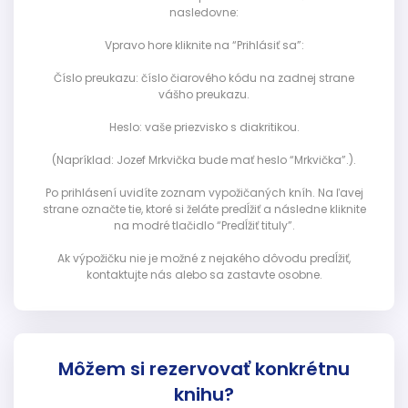
nasledovne:
Vpravo hore kliknite na “Prihlásiť sa”:
Číslo preukazu: číslo čiarového kódu na zadnej strane
vášho preukazu.
Heslo: vaše priezvisko s diakritikou.
(Napríklad: Jozef Mrkvička bude mať heslo “Mrkvička”.).
Po prihlásení uvidíte zoznam vypožičaných kníh. Na ľavej
strane označte tie, ktoré si želáte predĺžiť a následne kliknite
na modré tlačidlo “Predĺžiť tituly”.
Ak výpožičku nie je možné z nejakého dôvodu predĺžiť,
kontaktujte nás alebo sa zastavte osobne.
Môžem si rezervovať konkrétnu
knihu?