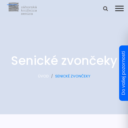
Senické zvončeky
ÚVOD
SENICKÉ ZVONČEKY