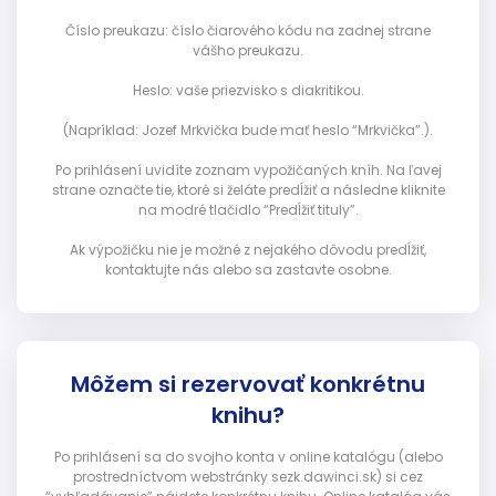
Číslo preukazu: číslo čiarového kódu na zadnej strane
vášho preukazu.
Heslo: vaše priezvisko s diakritikou.
(Napríklad: Jozef Mrkvička bude mať heslo “Mrkvička”.).
Po prihlásení uvidíte zoznam vypožičaných kníh. Na ľavej
strane označte tie, ktoré si želáte predĺžiť a následne kliknite
na modré tlačidlo “Predĺžiť tituly”.
Ak výpožičku nie je možné z nejakého dôvodu predĺžiť,
kontaktujte nás alebo sa zastavte osobne.
Môžem si rezervovať konkrétnu
knihu?
Po prihlásení sa do svojho konta v online katalógu (alebo
prostredníctvom webstránky sezk.dawinci.sk) si cez