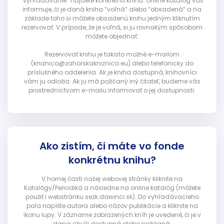
“vyhľadávanie” nájdete konkrétnu knihu. Online katalóg vás
informuje, či je daná kniha “voľná” alebo “obsadená” a na
základe toho si môžete obsadenú knihu jedným kliknutím
rezervovať. V prípade, že je voľná, si ju rovnakým spôsobom
môžete objednať.
Rezervovať knihu je takisto možné e-mailom
(kniznica@zahorskakniznica.eu) alebo telefonicky do
príslušného oddelenia. Ak je kniha dostupná, knihovníci
vám ju odložia. Ak ju má požičaný iný čitateľ, budeme vás
prostredníctvom e-mailu informovať o jej dostupnosti.
Ako zistím, či máte vo fonde
konkrétnu knihu?
V hornej časti našej webovej stránky kliknite na
Katalógy/Periodiká a následne na online katalóg (môžete
použiť i webstránku sezk.dawinci.sk). Do vyhľadávacieho
poľa napíšte autora alebo názov publikácie a kliknite na
ikonu lupy. V zázname zobrazených kníh je uvedené, či je v
danej chvíli dostupná alebo požičaná.