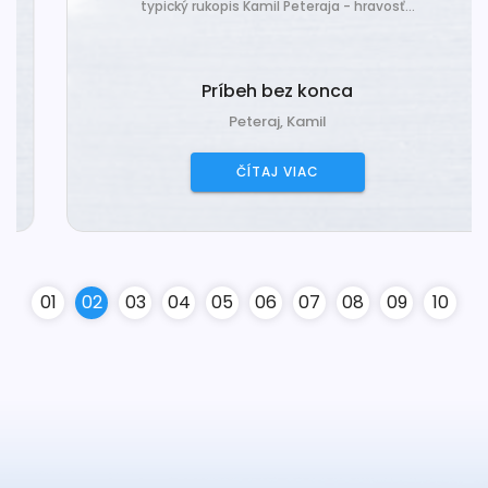
typický rukopis Kamil Peteraja - hravosť...
Príbeh bez konca
Peteraj, Kamil
ČÍTAJ VIAC
0
1
0
2
0
3
0
4
0
5
0
6
0
7
0
8
0
9
10