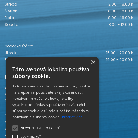
Streda
12.00 - 18.00 h
Štvrtok
8.00 - 18.00 h
Piatok
8.00 - 18.00 h
Sobota
8.00 - 12.00 h
pobočka Čáčov
Utorok
15.00 - 20.00 h
Piatok
15.00 - 20.00 h
×
Táto webová lokalita používa
Kontakt
súbory cookie.
Táto webová lokalita používa súbory cookie
Záhorská knižnica
na zlepšenie používateľskej skúsenosti.
Vajanského 28
Používaním našej webovej lokality
905 01 Senica
vyjadrujete súhlas s používaním všetkých
súborov cookie v súlade s našimi zásadami
odd. beletrie 034/654 3780
používania súborov cookie.
Prečítať viac
odd. odbornej literatúry 034/651 2710
NEVYHNUTNE POTREBNÉ
odd. pre deti a mládež 034/654 6519
Viac kontaktov nájdete
TU
.
VÝKONNOSŤ