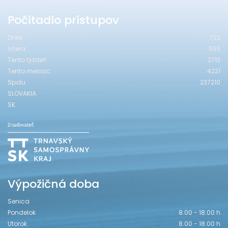
Počítadlo prístupov
Dnes
722
Včera
593
Tento týždeň
2713
Tento mesiac
4221
Spolu
237210
SLOVAKIA
SK
Výpožičná doba
Senica
Pondelok
8.00 - 18.00 h
Utorok
8.00 - 18.00 h