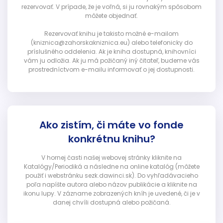
rezervovať. V prípade, že je voľná, si ju rovnakým spôsobom
môžete objednať.
Rezervovať knihu je takisto možné e-mailom
(kniznica@zahorskakniznica.eu) alebo telefonicky do
príslušného oddelenia. Ak je kniha dostupná, knihovníci
vám ju odložia. Ak ju má požičaný iný čitateľ, budeme vás
prostredníctvom e-mailu informovať o jej dostupnosti.
Ako zistím, či máte vo fonde
konkrétnu knihu?
V hornej časti našej webovej stránky kliknite na
Katalógy/Periodiká a následne na online katalóg (môžete
použiť i webstránku sezk.dawinci.sk). Do vyhľadávacieho
poľa napíšte autora alebo názov publikácie a kliknite na
ikonu lupy. V zázname zobrazených kníh je uvedené, či je v
danej chvíli dostupná alebo požičaná.