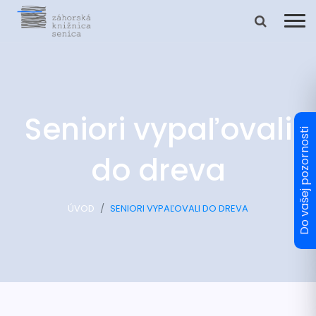
Seniori vypaľovali
do dreva
ÚVOD
SENIORI VYPAĽOVALI DO DREVA