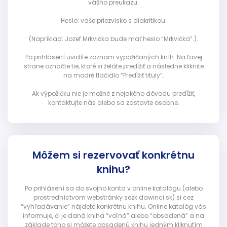
vášho preukazu.
Heslo: vaše priezvisko s diakritikou.
(Napríklad: Jozef Mrkvička bude mať heslo “Mrkvička”.).
Po prihlásení uvidíte zoznam vypožičaných kníh. Na ľavej
strane označte tie, ktoré si želáte predĺžiť a následne kliknite
na modré tlačidlo “Predĺžiť tituly”.
Ak výpožičku nie je možné z nejakého dôvodu predĺžiť,
kontaktujte nás alebo sa zastavte osobne.
Môžem si rezervovať konkrétnu
knihu?
Po prihlásení sa do svojho konta v online katalógu (alebo
prostredníctvom webstránky sezk.dawinci.sk) si cez
“vyhľadávanie” nájdete konkrétnu knihu. Online katalóg vás
informuje, či je daná kniha “voľná” alebo “obsadená” a na
základe toho si môžete obsadenú knihu jedným kliknutím