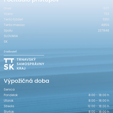
Dnes
607
Včera
753
Tento týždeň
3351
Tento mesiac
4859
Spolu
237848
SLOVAKIA
SK
Výpožičná doba
Senica
Pondelok
8.00 - 18.00 h
Utorok
8.00 - 18.00 h
Streda
12.00 - 18.00 h
Štvrtok
8.00 - 18.00 h