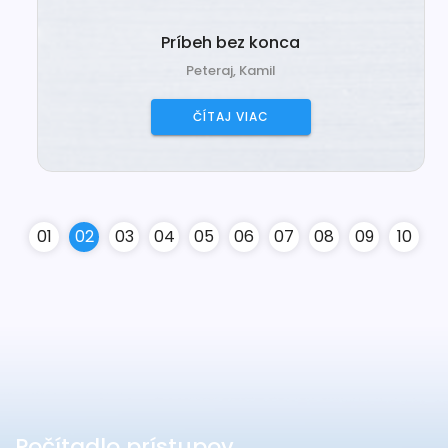
Príbeh bez konca
Peteraj, Kamil
ČÍTAJ VIAC
0
1
0
2
0
3
0
4
0
5
0
6
0
7
0
8
0
9
10
Počítadlo prístupov