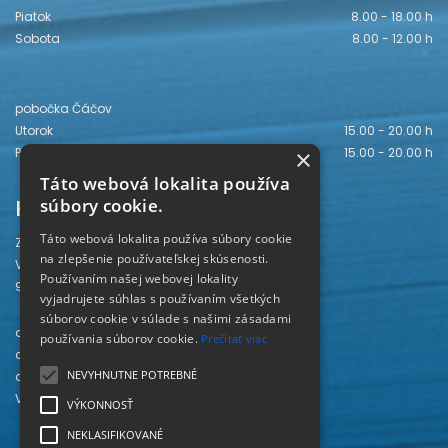
Piatok
8.00 - 18.00 h
Sobota
8.00 - 12.00 h
pobočka Čáčov
Utorok
15.00 - 20.00 h
×
Piatok
15.00 - 20.00 h
Táto webová lokalita používa
Kontakt
súbory cookie.
Táto webová lokalita používa súbory cookie
Záhorská knižnica
na zlepšenie používateľskej skúsenosti.
Vajanského 28
Používaním našej webovej lokality
905 01 Senica
vyjadrujete súhlas s používaním všetkých
súborov cookie v súlade s našimi zásadami
odd. beletrie 034/654 3780
používania súborov cookie.
Prečítať viac
odd. odbornej literatúry 034/651 2710
NEVYHNUTNE POTREBNÉ
odd. pre deti a mládež 034/654 6519
Viac kontaktov nájdete
TU
.
VÝKONNOSŤ
NEKLASIFIKOVANÉ