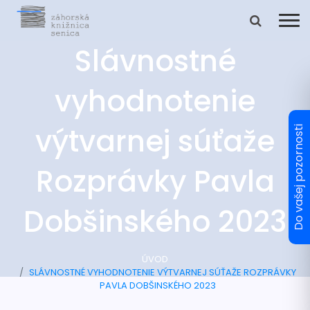
Slávnostné
vyhodnotenie
výtvarnej súťaže
Rozprávky Pavla
Dobšinského 2023
ÚVOD
SLÁVNOSTNÉ VYHODNOTENIE VÝTVARNEJ SÚŤAŽE ROZPRÁVKY
PAVLA DOBŠINSKÉHO 2023