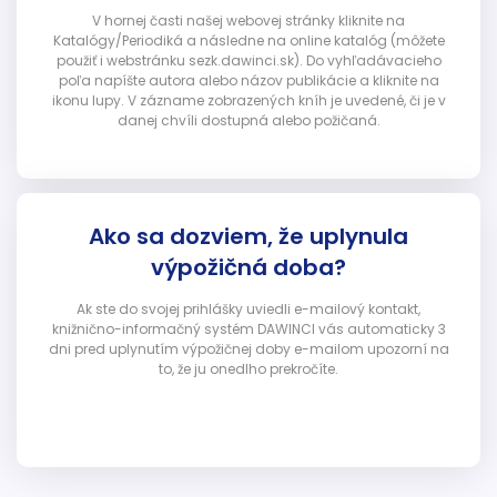
V hornej časti našej webovej stránky kliknite na
Katalógy/Periodiká a následne na online katalóg (môžete
použiť i webstránku sezk.dawinci.sk). Do vyhľadávacieho
poľa napíšte autora alebo názov publikácie a kliknite na
ikonu lupy. V zázname zobrazených kníh je uvedené, či je v
danej chvíli dostupná alebo požičaná.
Ako sa dozviem, že uplynula
výpožičná doba?
Ak ste do svojej prihlášky uviedli e-mailový kontakt,
knižnično-informačný systém DAWINCI vás automaticky 3
dni pred uplynutím výpožičnej doby e-mailom upozorní na
to, že ju onedlho prekročíte.