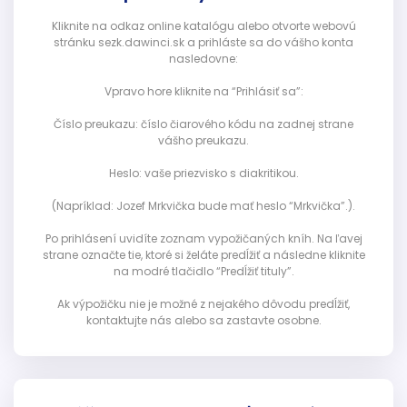
Kliknite na odkaz online katalógu alebo otvorte webovú
stránku sezk.dawinci.sk a prihláste sa do vášho konta
nasledovne:
Vpravo hore kliknite na “Prihlásiť sa”:
Číslo preukazu: číslo čiarového kódu na zadnej strane
vášho preukazu.
Heslo: vaše priezvisko s diakritikou.
(Napríklad: Jozef Mrkvička bude mať heslo “Mrkvička”.).
Po prihlásení uvidíte zoznam vypožičaných kníh. Na ľavej
strane označte tie, ktoré si želáte predĺžiť a následne kliknite
na modré tlačidlo “Predĺžiť tituly”.
Ak výpožičku nie je možné z nejakého dôvodu predĺžiť,
kontaktujte nás alebo sa zastavte osobne.