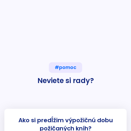
#pomoc
Neviete si rady?
Ako si predĺžim výpožičnú dobu
požičaných kníh?