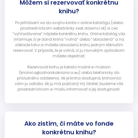
Môžem si rezervovať konkrétnu
knihu?
Po prihlásení sa do svojho konta v online katalógu (alebo
prostredníctvom webstránky sezk.dawinci.sk) si cez
“vyhľadávanie” nájdete konkrétnu knihu. Online katalóg vás
informuje, či je daná kniha “voľná” alebo “obsadená” a na
základe toho si môžete obsadenú knihu jedným kliknutím
rezervovať. V prípade, že je voľná, si ju rovnakým spôsobom
môžete objednať.
Rezervovať knihu je takisto možné e-mailom
(kniznica@zahorskakniznica.eu) alebo telefonicky do
príslušného oddelenia. Ak je kniha dostupná, knihovníci
vám ju odložia. Ak ju má požičaný iný čitateľ, budeme vás
prostredníctvom e-mailu informovať o jej dostupnosti.
Ako zistím, či máte vo fonde
konkrétnu knihu?