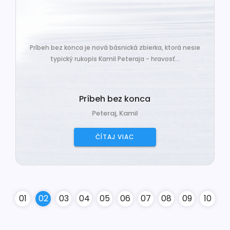
Príbeh bez konca je nová básnická zbierka, ktorá nesie
typický rukopis Kamil Peteraja - hravosť...
Príbeh bez konca
Peteraj, Kamil
ČÍTAJ VIAC
0
1
0
2
0
3
0
4
0
5
0
6
0
7
0
8
0
9
10