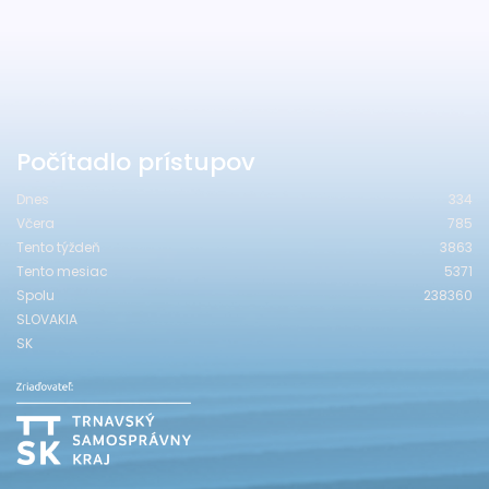
Počítadlo prístupov
Dnes
334
Včera
785
Tento týždeň
3863
Tento mesiac
5371
Spolu
238360
SLOVAKIA
SK