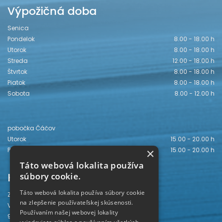
Výpožičná doba
Senica
Pondelok
8.00 - 18.00 h
Utorok
8.00 - 18.00 h
Streda
12.00 - 18.00 h
Štvrtok
8.00 - 18.00 h
Piatok
8.00 - 18.00 h
Sobota
8.00 - 12.00 h
pobočka Čáčov
Utorok
15.00 - 20.00 h
Piatok
15.00 - 20.00 h
×
Táto webová lokalita používa
Kontakt
súbory cookie.
Táto webová lokalita používa súbory cookie
Záhorská knižnica
na zlepšenie používateľskej skúsenosti.
Vajanského 28
Používaním našej webovej lokality
905 01 Senica