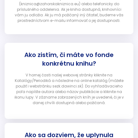
(kniznica@zahorskakniznica.eu) alebo telefonicky do
príslušného oddelenia. Ak je kniha dostupná, knihovníci
vám ju odložia. Ak ju má požičaný iný čitateľ, budeme vás
prostredníctvom e-mailu informovať o jej dostupnosti.
Ako zistím, či máte vo fonde
konkrétnu knihu?
V hornej časti našej webovej stránky kliknite na
Katalógy/Periodiká a následne na online katalóg (môžete
použiť i webstránku sezk.dawinci.sk). Do vyhľadávacieho
poľa napíšte autora alebo názov publikácie a kliknite na
ikonu lupy. V zázname zobrazených kníh je uvedené, či je v
danej chvíli dostupná alebo požičaná.
Ako sa dozviem, že uplynula