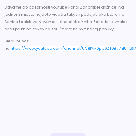
Dávame do pozornosti youtube kanál Záhorskej knižnice. Na
jednom mieste nájdete videá z takých podujatí ako Literárna
Senica Ladislava Novomeského alebo Kniha Záhoria, rovnako
ako tipy knihovníkov na zaujímavé knihy z našej ponuky.
Sledujte nás
na
https://www.youtube.com/channel/UC8IYM0pp9ZT0By7hf5_LSf