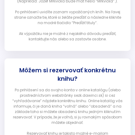
(Napríklad: Jozef Mrkvička bude mať heslo “Mrkvička”.).
Po prihlásení uvidíte zoznam vypožičaných kníh. Na ľavej
strane označte tie, ktoré si želáte predĺžiť a následne kliknite
na modré tlačidlo “Predĺžiť tituly”.
Ak výpožičku nie je možné z nejakého dôvodu predĺžiť,
kontaktujte nás alebo sa zastavte osobne.
Môžem si rezervovať konkrétnu
knihu?
Po prihlásení sa do svojho konta v online katalógu (alebo
prostredníctvom webstránky sezk.dawinci.sk) si cez
“vyhľadávanie” nájdete konkrétnu knihu. Online katalóg vás
informuje, či je daná kniha “voľná” alebo “obsadená” a na
základe toho si môžete obsadenú knihu jedným kliknutím
rezervovať. V prípade, že je voľná, si ju rovnakým spôsobom
môžete objednať.
Rezervovať knihu je takisto možné e-mailom