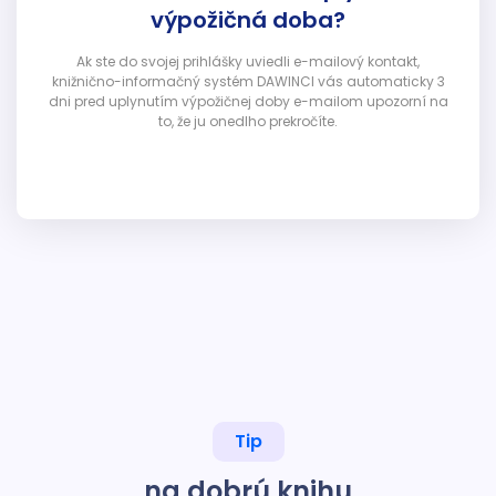
výpožičná doba?
Ak ste do svojej prihlášky uviedli e-mailový kontakt,
knižnično-informačný systém DAWINCI vás automaticky 3
dni pred uplynutím výpožičnej doby e-mailom upozorní na
to, že ju onedlho prekročíte.
Tip
na dobrú knihu