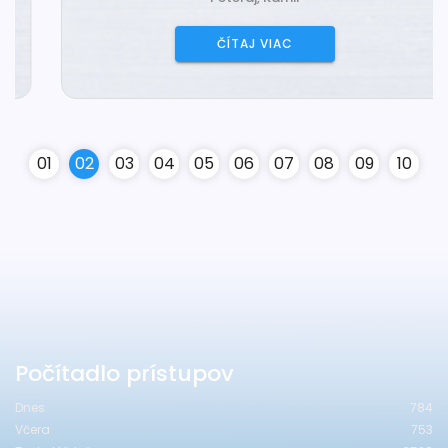
ČÍTAJ VIAC
0
1
0
2
0
3
0
4
0
5
0
6
0
7
0
8
0
9
10
Počítadlo prístupov
Dnes
784
Včera
753