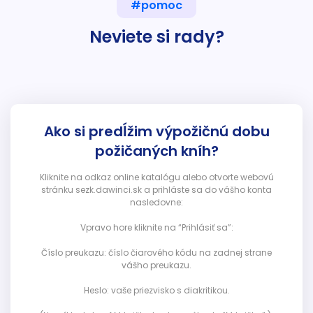
#pomoc
Neviete si rady?
Ako si predĺžim výpožičnú dobu
požičaných kníh?
Kliknite na odkaz online katalógu alebo otvorte webovú
stránku sezk.dawinci.sk a prihláste sa do vášho konta
nasledovne:
Vpravo hore kliknite na “Prihlásiť sa”:
Číslo preukazu: číslo čiarového kódu na zadnej strane
vášho preukazu.
Heslo: vaše priezvisko s diakritikou.