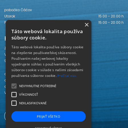
pobočka Čáčov
Utorok
15.00 - 20.00 h
×
Piatok
15.00 - 20.00 h
Táto webová lokalita používa
Kontakt
súbory cookie.
Táto webová lokalita používa súbory cookie
Záhorská knižnica
na zlepšenie používateľskej skúsenosti.
Vajanského 28
Používaním našej webovej lokality
905 01 Senica
vyjadrujete súhlas s používaním všetkých
súborov cookie v súlade s našimi zásadami
odd. beletrie 034/654 3780
používania súborov cookie.
Prečítať viac
odd. odbornej literatúry 034/651 2710
NEVYHNUTNE POTREBNÉ
odd. pre deti a mládež 034/654 6519
Viac kontaktov nájdete
TU
.
VÝKONNOSŤ
NEKLASIFIKOVANÉ
PRIJAŤ VŠETKO