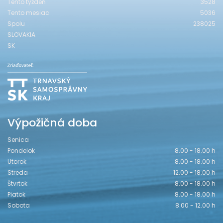
Tento týždeň
3528
Tento mesiac
5036
Spolu
238025
SLOVAKIA
SK
Výpožičná doba
Senica
Pondelok
8.00 - 18.00 h
Utorok
8.00 - 18.00 h
Streda
12.00 - 18.00 h
Štvrtok
8.00 - 18.00 h
Piatok
8.00 - 18.00 h
Sobota
8.00 - 12.00 h