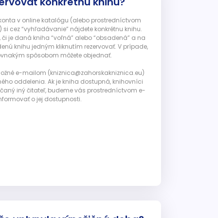
ervovať konkrétnu knihu?
 konta v online katalógu (alebo prostredníctvom
 si cez “vyhľadávanie” nájdete konkrétnu knihu.
, či je daná kniha “voľná” alebo “obsadená” a na
enú knihu jedným kliknutím rezervovať. V prípade,
ju rovnakým spôsobom môžete objednať.
 možné e-mailom (kniznica@zahorskakniznica.eu)
ného oddelenia. Ak je kniha dostupná, knihovníci
ičaný iný čitateľ, budeme vás prostredníctvom e-
nformovať o jej dostupnosti.