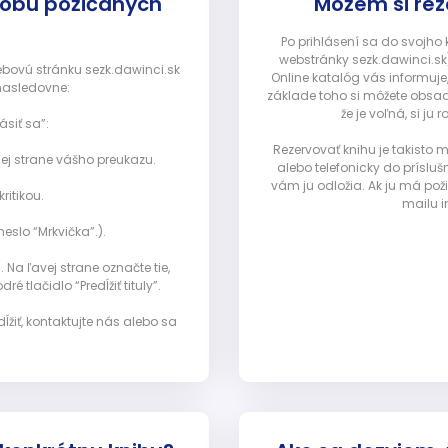
dobu požičaných
Môžem si rez
Po prihlásení sa do svojho
webstránky sezk.dawinci.sk)
webovú stránku sezk.dawinci.sk
Online katalóg vás informuje
nasledovne:
základe toho si môžete obsad
že je voľná, si 
ásiť sa”:
Rezervovať knihu je takisto
ej strane vášho preukazu.
alebo telefonicky do prísluš
vám ju odložia. Ak ju má pož
ritikou.
mailu i
eslo “Mrkvička”.).
Na ľavej strane označte tie,
ré tlačidlo “Predĺžiť tituly”.
ĺžiť, kontaktujte nás alebo sa