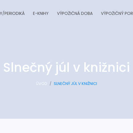
Y/PERIODIKÁ
E-KNIHY
VÝPOŽIČNÁ DOBA
VÝPOŽIČNÝ POR
Slnečný júl v knižnici
ÚVOD
SLNEČNÝ JÚL V KNIŽNICI