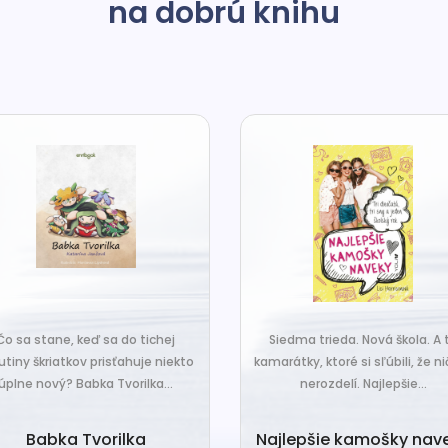
na dobrú knihu
Čo sa stane, keď sa do tichej
Siedma trieda. Nová škola. A t
utiny škriatkov prisťahuje niekto
kamarátky, ktoré si sľúbili, že ni
úplne nový? Babka Tvorilka...
nerozdelí. Najlepšie...
Babka Tvorilka
Najlepšie kamošky nav