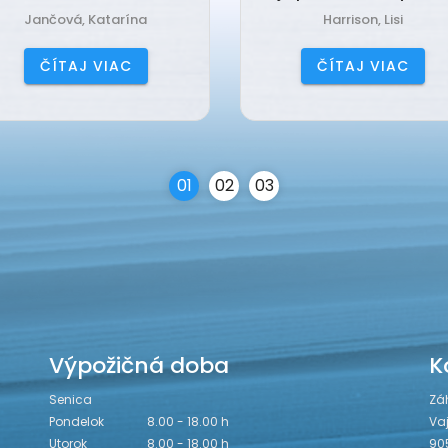
Jančová, Katarína
Harrison, Lisi
ČÍTAJ VIAC
ČÍTAJ VIAC
0
1
0
2
0
3
Výpožičná doba
K
Senica
Zá
Pondelok
8.00 - 18.00 h
Va
Utorok
8.00 - 18.00 h
90