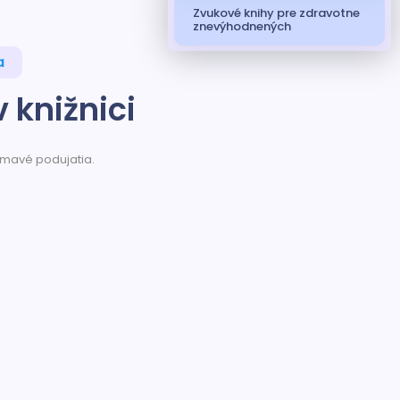
Zvukové knihy pre zdravotne
znevýhodnených
a
v knižnici
jímavé podujatia.