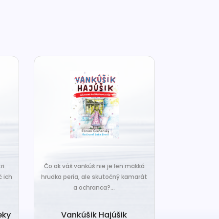
Pozorne sled
ri
Čo ak váš vankúš nie je len mäkká
možno práve 
č ich
hrudka peria, ale skutočný kamarát
z hlbí
a ochranca?...
101 morský
eky
Vankúšik Hajúšik
čo o nic