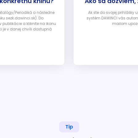
 konkrétnu knihu?
Ako sa dozviem,
Katalógy/Periodiká a následne
Ak ste do svojej prihlášky
nku sezk.dawinci.sk). Do
systém DAWINCI vás automa
ublikácie a kliknite na ikonu
mailom upozor
i je v danej chvíli dostupná
Tip