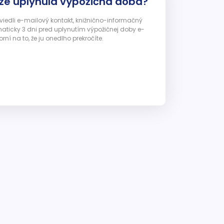
 že uplynula výpožičná doba?
 uviedli e-mailový kontakt, knižnično-informačný
ticky 3 dni pred uplynutím výpožičnej doby e-
ní na to, že ju onedlho prekročíte.