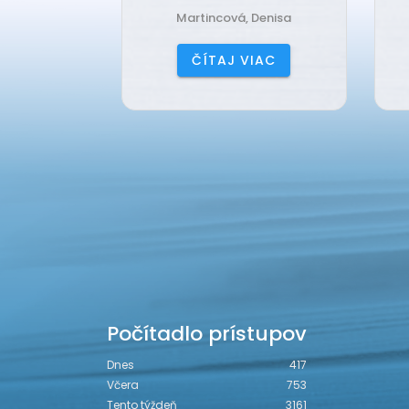
amil
Martincová, Denisa
IAC
ČÍTAJ VIAC
Počítadlo prístupov
Dnes
417
Včera
753
Tento týždeň
3161