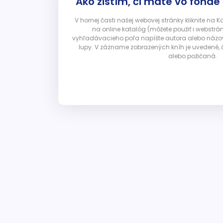
Ako zistím, či máte vo fonde
V hornej časti našej webovej stránky kliknite na 
na online katalóg (môžete použiť i webstrá
vyhľadávacieho poľa napíšte autora alebo názov p
lupy. V zázname zobrazených kníh je uvedené, č
alebo požičaná.