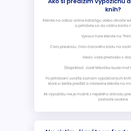
Ako si predĺžim výpožičnú 
kníh?
Kliknite na odkaz online katalógu alebo otvorte 
a prihláste sa do vášho konta 
Vpravo hore kliknite na “Prihl
Číslo preukazu: číslo čiarového kódu na zadn
Heslo: vaše priezvisko s diak
(Napríklad: Jozef Mrkvička bude mať h
Po prihlásení uvidíte zoznam vypožičaných kníh. 
ktoré si želáte predĺžiť a následne kliknite na mod
Ak výpožičku nie je možné z nejakého dôvodu pred
zastavte osobne.