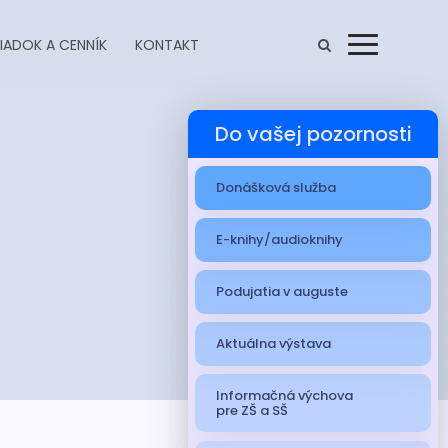
IADOK A CENNÍK
KONTAKT
Menu
Do vašej pozornosti
Donášková služba
E-knihy/audioknihy
Podujatia v auguste
Aktuálna výstava
Informačná výchova
pre ZŠ a SŠ