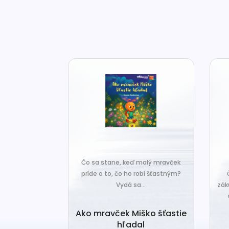
Čo sa stane, keď malý mravček
 nová básnická
príde o to, čo ho robí šťastným?
typický rukopis
Vydá sa...
zák
hravosť...
Ako mravček Miško šťastie
 konca
hľadal