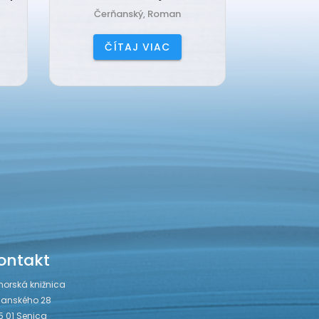
Čerňanský, Roman
Bogen,
ČÍTAJ VIAC
ČÍ
ontakt
horská knižnica
janského 28
5 01 Senica