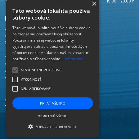
Piatok
15.00 - 20.00 h
×
Táto webová lokalita používa
Kontakt
súbory cookie.
Táto webová lokalita používa súbory cookie
Záhorská knižnica
na zlepšenie používateľskej skúsenosti.
Vajanského 28
Používaním našej webovej lokality
905 01 Senica
vyjadrujete súhlas s používaním všetkých
súborov cookie v súlade s našimi zásadami
odd. beletrie 034/654 3780
používania súborov cookie.
Prečítať viac
odd. odbornej literatúry 034/651 2710
NEVYHNUTNE POTREBNÉ
odd. pre deti a mládež 034/654 6519
Viac kontaktov nájdete
TU
.
VÝKONNOSŤ
NEKLASIFIKOVANÉ
PRIJAŤ VŠETKO
ODMIETNUŤ VŠETKO
ZOBRAZIŤ PODROBNOSTI