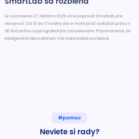
SmartLab sa rozbieha
Aj v pondelok 27. októbra 2025 sme pripravili SmartLab pre
verejnosť. Od 13 do 17 hodiny ste si mohli prísť vyskúšať prácu s
3D tlačiarňou a pyrografickými zariadeniami. Pripomíname, že
inteligentné laboratórium Vás čaká každý pondelok.
#pomoc
Neviete si rady?