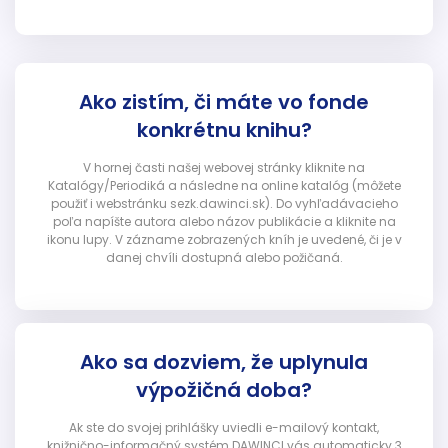
Ako zistím, či máte vo fonde
konkrétnu knihu?
V hornej časti našej webovej stránky kliknite na
Katalógy/Periodiká a následne na online katalóg (môžete
použiť i webstránku sezk.dawinci.sk). Do vyhľadávacieho
poľa napíšte autora alebo názov publikácie a kliknite na
ikonu lupy. V zázname zobrazených kníh je uvedené, či je v
danej chvíli dostupná alebo požičaná.
Ako sa dozviem, že uplynula
výpožičná doba?
Ak ste do svojej prihlášky uviedli e-mailový kontakt,
knižnično-informačný systém DAWINCI vás automaticky 3