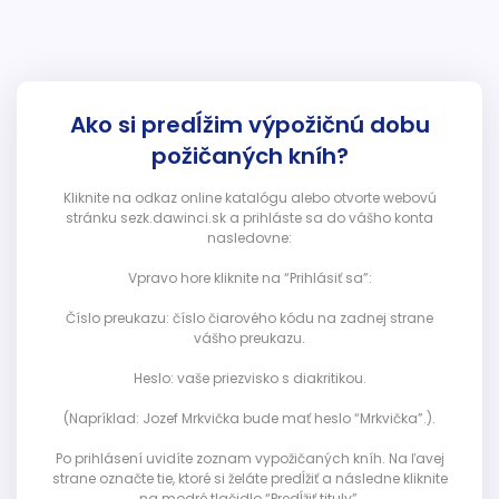
Ako si predĺžim výpožičnú dobu
požičaných kníh?
Kliknite na odkaz online katalógu alebo otvorte webovú
stránku sezk.dawinci.sk a prihláste sa do vášho konta
nasledovne:
Vpravo hore kliknite na “Prihlásiť sa”:
Číslo preukazu: číslo čiarového kódu na zadnej strane
vášho preukazu.
Heslo: vaše priezvisko s diakritikou.
(Napríklad: Jozef Mrkvička bude mať heslo “Mrkvička”.).
Po prihlásení uvidíte zoznam vypožičaných kníh. Na ľavej
strane označte tie, ktoré si želáte predĺžiť a následne kliknite
na modré tlačidlo “Predĺžiť tituly”.