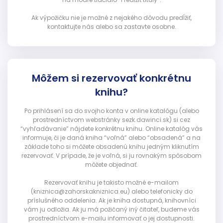
Ak výpožičku nie je možné z nejakého dôvodu predĺžiť,
kontaktujte nás alebo sa zastavte osobne.
Môžem si rezervovať konkrétnu
knihu?
Po prihlásení sa do svojho konta v online katalógu (alebo
prostredníctvom webstránky sezk.dawinci.sk) si cez
“vyhľadávanie” nájdete konkrétnu knihu. Online katalóg vás
informuje, či je daná kniha “voľná” alebo “obsadená” a na
základe toho si môžete obsadenú knihu jedným kliknutím
rezervovať. V prípade, že je voľná, si ju rovnakým spôsobom
môžete objednať.
Rezervovať knihu je takisto možné e-mailom
(kniznica@zahorskakniznica.eu) alebo telefonicky do
príslušného oddelenia. Ak je kniha dostupná, knihovníci
vám ju odložia. Ak ju má požičaný iný čitateľ, budeme vás
prostredníctvom e-mailu informovať o jej dostupnosti.