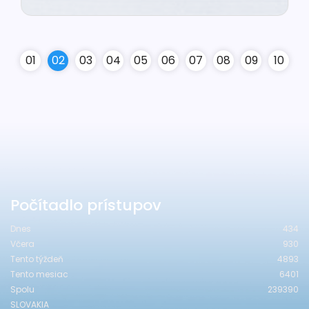
0
1
0
2
0
3
0
4
0
5
0
6
0
7
0
8
0
9
10
Počítadlo prístupov
Dnes
434
Včera
930
Tento týždeň
4893
Tento mesiac
6401
Spolu
239390
SLOVAKIA