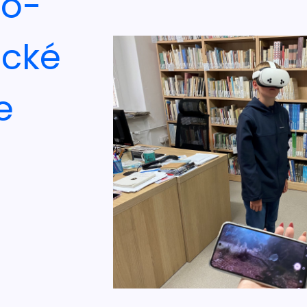
no-
ické
e