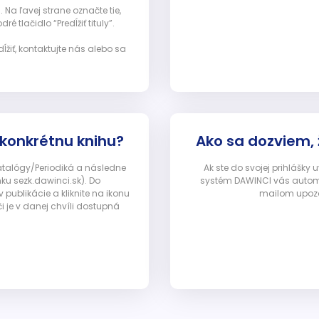
Na ľavej strane označte tie,
ré tlačidlo “Predĺžiť tituly”.
ĺžiť, kontaktujte nás alebo sa
 konkrétnu knihu?
Ako sa dozviem,
Katalógy/Periodiká a následne
Ak ste do svojej prihlášky
nku sezk.dawinci.sk). Do
systém DAWINCI vás automa
ublikácie a kliknite na ikonu
mailom upozor
i je v danej chvíli dostupná