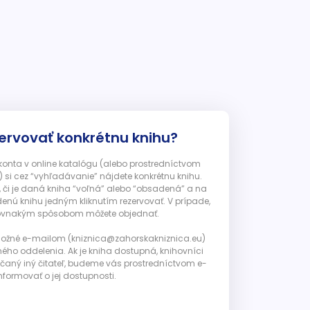
ervovať konkrétnu knihu?
 konta v online katalógu (alebo prostredníctvom
 si cez “vyhľadávanie” nájdete konkrétnu knihu.
, či je daná kniha “voľná” alebo “obsadená” a na
enú knihu jedným kliknutím rezervovať. V prípade,
ju rovnakým spôsobom môžete objednať.
 možné e-mailom (kniznica@zahorskakniznica.eu)
ného oddelenia. Ak je kniha dostupná, knihovníci
ičaný iný čitateľ, budeme vás prostredníctvom e-
nformovať o jej dostupnosti.