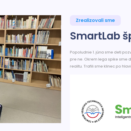
Zrealizovali sme
SmartLab šp
Popoludnie 1. júna sme deti poz
pre ne. Okrem lega spike sme do 
realitu. Trafili sme klinec po hla