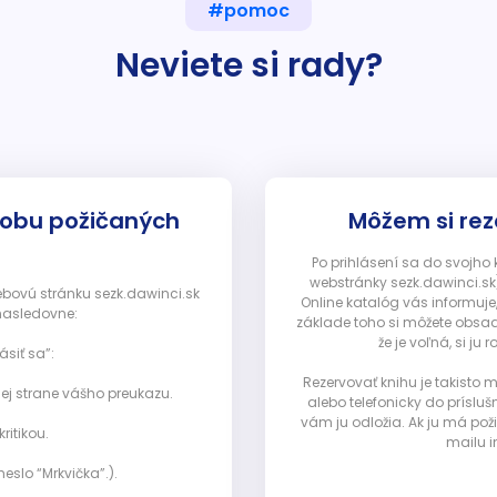
#pomoc
Neviete si rady?
dobu požičaných
Môžem si rez
Po prihlásení sa do svojho
webstránky sezk.dawinci.sk)
webovú stránku sezk.dawinci.sk
Online katalóg vás informuje
nasledovne:
základe toho si môžete obsad
že je voľná, si 
ásiť sa”:
Rezervovať knihu je takisto
ej strane vášho preukazu.
alebo telefonicky do prísluš
vám ju odložia. Ak ju má pož
ritikou.
mailu i
eslo “Mrkvička”.).