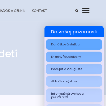
IADOK A CENNÍK
KONTAKT
Menu
Do vašej pozornosti
Donášková služba
deti
E-knihy/audioknihy
Podujatia v auguste
Aktuálna výstava
Informačná výchova
pre ZŠ a SŠ