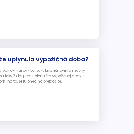
 že uplynula výpožičná doba?
 uviedli e-mailový kontakt, knižnično-informačný
ticky 3 dni pred uplynutím výpožičnej doby e-
ní na to, že ju onedlho prekročíte.