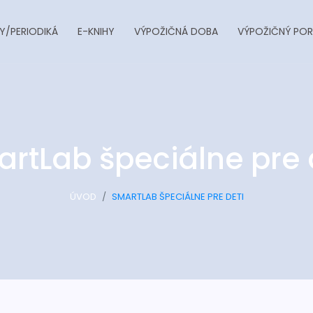
Y/PERIODIKÁ
E-KNIHY
VÝPOŽIČNÁ DOBA
VÝPOŽIČNÝ POR
rtLab špeciálne pre 
ÚVOD
SMARTLAB ŠPECIÁLNE PRE DETI