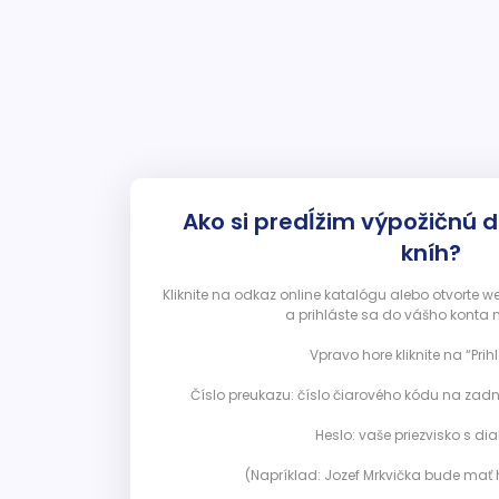
Ako si predĺžim výpožičnú 
kníh?
Kliknite na odkaz online katalógu alebo otvorte 
a prihláste sa do vášho konta 
Vpravo hore kliknite na “Prihl
Číslo preukazu: číslo čiarového kódu na zadn
Heslo: vaše priezvisko s diak
(Napríklad: Jozef Mrkvička bude mať h