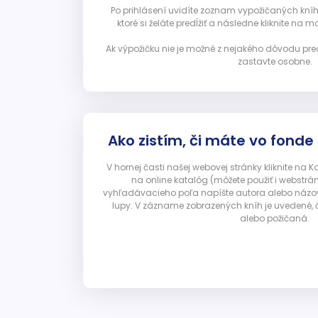
Po prihlásení uvidíte zoznam vypožičaných kníh. 
ktoré si želáte predĺžiť a následne kliknite na mod
Ak výpožičku nie je možné z nejakého dôvodu pred
zastavte osobne.
Ako zistím, či máte vo fonde
V hornej časti našej webovej stránky kliknite na 
na online katalóg (môžete použiť i webstrá
vyhľadávacieho poľa napíšte autora alebo názov p
lupy. V zázname zobrazených kníh je uvedené, č
alebo požičaná.