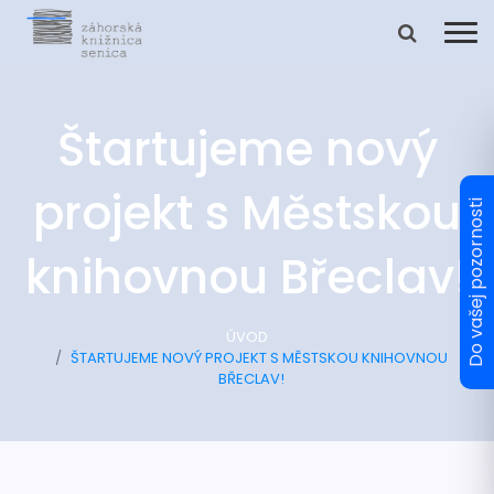
Štartujeme nový
projekt s Městskou
knihovnou Břeclav!
ÚVOD
ŠTARTUJEME NOVÝ PROJEKT S MĚSTSKOU KNIHOVNOU
BŘECLAV!