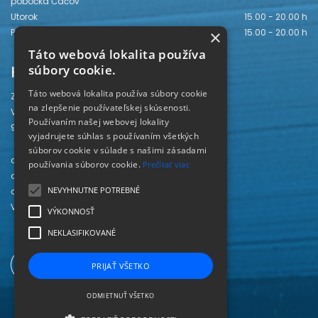
pobočka Čáčov
Utorok
15.00 - 20.00 h
×
Piatok
15.00 - 20.00 h
Táto webová lokalita používa
Kontakt
súbory cookie.
Táto webová lokalita používa súbory cookie
Záhorská knižnica
na zlepšenie používateľskej skúsenosti.
Vajanského 28
Používaním našej webovej lokality
905 01 Senica
vyjadrujete súhlas s používaním všetkých
súborov cookie v súlade s našimi zásadami
odd. beletrie 034/654 3780
používania súborov cookie.
Prečítať viac
odd. odbornej literatúry 034/651 2710
NEVYHNUTNE POTREBNÉ
odd. pre deti a mládež 034/654 6519
Viac kontaktov nájdete
TU
.
VÝKONNOSŤ
NEKLASIFIKOVANÉ
PRIJAŤ VŠETKO
ODMIETNUŤ VŠETKO