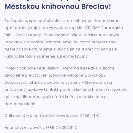
Městskou knihovnou Břeclav!
Po úspešnej spolupráci s Městskou knihovnou Hodonín sme
opäť podali projekt do výzvy Interreg SR - ČR, FMP, Euroregión
Bílé - Biele Karpaty. Tentoraz sme oslovili Městskou knihovnu
Břeclav a s radosťou oznamujeme, že i tento projekt uspel.
Nesie názov Rozumieme si a do Senice a Břeclavi prinesie
kultúru, literatúru a umenie susednej krajiny.
Projekt ponúkne sériu aktivít – literárne besedy s autormi,
divadelné predstavenia, tvorivé výtvarné workshopy,
dvojjazyčnú čítanku a odborné výmeny – ktoré obnovia
prirodzený jazykový kontakt, posilnia kultúrnu blízkosť a vytvoria
nástroje dlhodobo využiteľné v knižniciach, školách aj
domácnostiach.
Celková výška oprávnených výdavkov: 31 691,14 €
Finančný príspevok z EFRR: 25 352,91 €