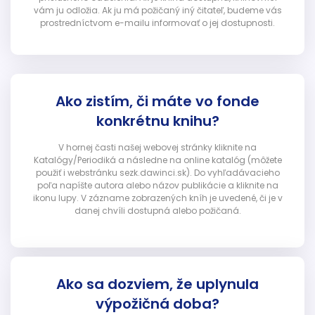
vám ju odložia. Ak ju má požičaný iný čitateľ, budeme vás
prostredníctvom e-mailu informovať o jej dostupnosti.
Ako zistím, či máte vo fonde
konkrétnu knihu?
V hornej časti našej webovej stránky kliknite na
Katalógy/Periodiká a následne na online katalóg (môžete
použiť i webstránku sezk.dawinci.sk). Do vyhľadávacieho
poľa napíšte autora alebo názov publikácie a kliknite na
ikonu lupy. V zázname zobrazených kníh je uvedené, či je v
danej chvíli dostupná alebo požičaná.
Ako sa dozviem, že uplynula
výpožičná doba?