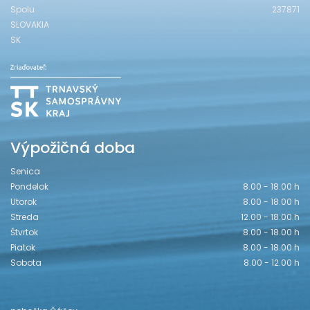
Spolu
237871
SLOVAKIA
SK
Výpožičná doba
Senica
Pondelok
8.00 - 18.00 h
Utorok
8.00 - 18.00 h
Streda
12.00 - 18.00 h
Štvrtok
8.00 - 18.00 h
Piatok
8.00 - 18.00 h
Sobota
8.00 - 12.00 h