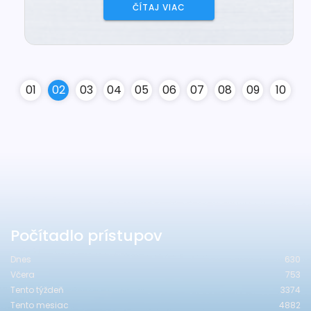
ČÍTAJ VIAC
0
1
0
2
0
3
0
4
0
5
0
6
0
7
0
8
0
9
10
Počítadlo prístupov
Dnes
630
Včera
753
Tento týždeň
3374
Tento mesiac
4882