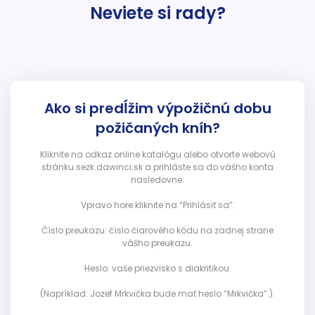
Neviete si rady?
Ako si predĺžim výpožičnú dobu
požičaných kníh?
Kliknite na odkaz online katalógu alebo otvorte webovú
stránku sezk.dawinci.sk a prihláste sa do vášho konta
nasledovne:
Vpravo hore kliknite na “Prihlásiť sa”:
Číslo preukazu: číslo čiarového kódu na zadnej strane
vášho preukazu.
Heslo: vaše priezvisko s diakritikou.
(Napríklad: Jozef Mrkvička bude mať heslo “Mrkvička”.).