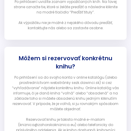
Po prihlásení uvidíte zoznam vypožičaných kníh. Na ľavej
strane označte tie, ktoré si želáte predĺžiť a následne kliknite
na modré tlačidlo “Predĺžiť tituly”.
Ak výpožičku nie je možné z nejakého dôvodu predĺžiť,
kontaktujte nás alebo sa zastavte osobne.
Môžem si rezervovať konkrétnu
knihu?
Po prihlásení sa do svojho konta v online katalógu (alebo
prostredníctvom webstránky sezk.dawinci.sk) si cez
“vyhľadávanie” nájdete konkrétnu knihu. Online katalóg vás
informuje, či je daná kniha “voľná” alebo “obsadená” a na
základe toho si môžete obsadenú knihu jedným kliknutím
rezervovať. V prípade, že je voľná, si ju rovnakým spôsobom
môžete objednať.
Rezervovať knihu je takisto možné e-mailom
(kniznica@zahorskakniznica.eu) alebo telefonicky do
príslušného oddelenia. Ak je kniha dostupná, knihovníci