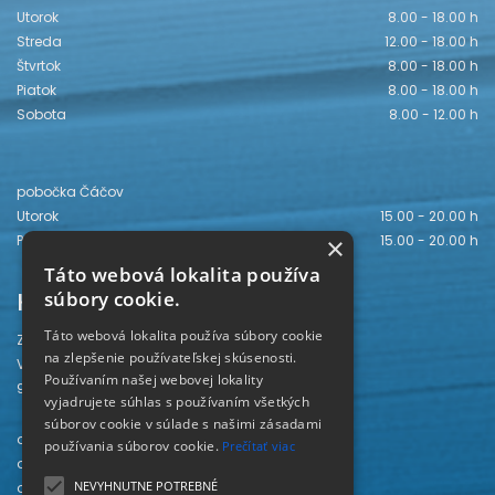
Utorok
8.00 - 18.00 h
Streda
12.00 - 18.00 h
Štvrtok
8.00 - 18.00 h
Piatok
8.00 - 18.00 h
Sobota
8.00 - 12.00 h
pobočka Čáčov
Utorok
15.00 - 20.00 h
Piatok
15.00 - 20.00 h
×
Táto webová lokalita používa
Kontakt
súbory cookie.
Táto webová lokalita používa súbory cookie
Záhorská knižnica
na zlepšenie používateľskej skúsenosti.
Vajanského 28
Používaním našej webovej lokality
905 01 Senica
vyjadrujete súhlas s používaním všetkých
súborov cookie v súlade s našimi zásadami
odd. beletrie 034/654 3780
používania súborov cookie.
Prečítať viac
odd. odbornej literatúry 034/651 2710
NEVYHNUTNE POTREBNÉ
odd. pre deti a mládež 034/654 6519