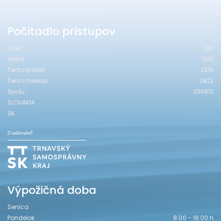
Počítadlo prístupov
Dnes
324
Včera
593
Tento týždeň
2315
Tento mesiac
3823
Spolu
236812
SLOVAKIA
SK
Výpožičná doba
Senica
Pondelok
8.00 - 18.00 h