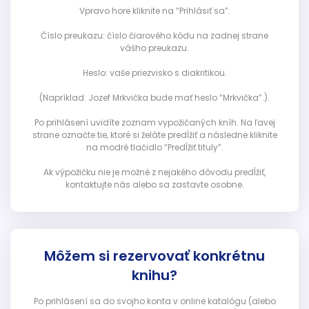
Vpravo hore kliknite na “Prihlásiť sa”:
Číslo preukazu: číslo čiarového kódu na zadnej strane
vášho preukazu.
Heslo: vaše priezvisko s diakritikou.
(Napríklad: Jozef Mrkvička bude mať heslo “Mrkvička”.).
Po prihlásení uvidíte zoznam vypožičaných kníh. Na ľavej
strane označte tie, ktoré si želáte predĺžiť a následne kliknite
na modré tlačidlo “Predĺžiť tituly”.
Ak výpožičku nie je možné z nejakého dôvodu predĺžiť,
kontaktujte nás alebo sa zastavte osobne.
Môžem si rezervovať konkrétnu
knihu?
Po prihlásení sa do svojho konta v online katalógu (alebo