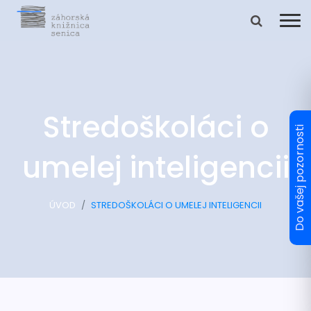
Stredoškoláci o
umelej inteligencii
ÚVOD
STREDOŠKOLÁCI O UMELEJ INTELIGENCII