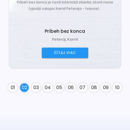
Príbeh bez konca je nová básnická zbierka, ktorá nesie
typický rukopis Kamil Peteraja - hravosť...
Príbeh bez konca
Peteraj, Kamil
ČÍTAJ VIAC
0
1
0
2
0
3
0
4
0
5
0
6
0
7
0
8
0
9
10