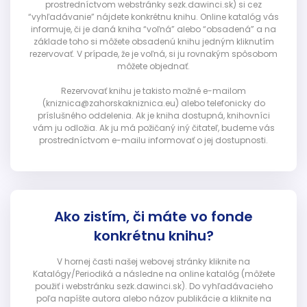
prostredníctvom webstránky sezk.dawinci.sk) si cez
“vyhľadávanie” nájdete konkrétnu knihu. Online katalóg vás
informuje, či je daná kniha “voľná” alebo “obsadená” a na
základe toho si môžete obsadenú knihu jedným kliknutím
rezervovať. V prípade, že je voľná, si ju rovnakým spôsobom
môžete objednať.
Rezervovať knihu je takisto možné e-mailom
(kniznica@zahorskakniznica.eu) alebo telefonicky do
príslušného oddelenia. Ak je kniha dostupná, knihovníci
vám ju odložia. Ak ju má požičaný iný čitateľ, budeme vás
prostredníctvom e-mailu informovať o jej dostupnosti.
Ako zistím, či máte vo fonde
konkrétnu knihu?
V hornej časti našej webovej stránky kliknite na
Katalógy/Periodiká a následne na online katalóg (môžete
použiť i webstránku sezk.dawinci.sk). Do vyhľadávacieho
poľa napíšte autora alebo názov publikácie a kliknite na