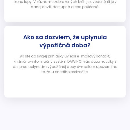
ikonu lupy. V zázname zobrazených kníh je uvedené, či je v
danej chvíli dostupná alebo požičaná.
Ako sa dozviem, že uplynula
výpožičná doba?
Ak ste do svojej prihlášky uviedli e-mailový kontakt,
knižnično-informačný systém DAWINCI vás automaticky 3
dni pred uplynutím výpožičnej doby e-mailom upozorní na
to, že ju onedlho prekročíte.