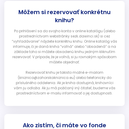
Môžem si rezervovať konkrétnu
knihu?
Po prihlásení sa do svojho konta v online katalógu (alebo
prostredníctvom webstránky sezk.dawinci.sk) si cez
“vyhľadávanie” nájdete konkrétnu knihu. Online katalóg vás
informuje, či je daná kniha “voľná” alebo “obsadená” a na
základe toho si môžete obsadenú knihu jedným kliknutím
rezervovať. V prípade, že je voľná, si ju rovnakým spôsobom
môžete objednať.
Rezervovať knihu je takisto možné e-mailom
(kniznica@zahorskakniznica.eu) alebo telefonicky do
príslušného oddelenia. Ak je kniha dostupná, knihovníci
vám ju odložia. Ak ju má požičaný iný čitateľ, budeme vás
prostredníctvom e-mailu informovať o jej dostupnosti.
Ako zistím, či máte vo fonde