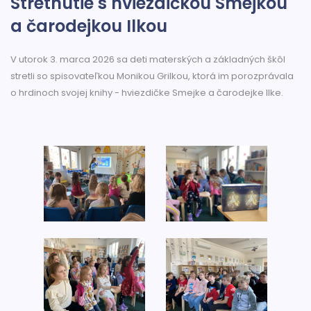
Stretnutie s hviezdičkou Smejkou
a čarodejkou Ilkou
V utorok 3. marca 2026 sa deti materských a základných škôl
stretli so spisovateľkou Monikou Grilkou, ktorá im porozprávala
o hrdinoch svojej knihy - hviezdičke Smejke a čarodejke Ilke.