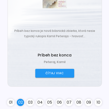
Príbeh bez konca je nová básnická zbierka, ktorá nesie
typický rukopis Kamil Peteraja - hravosť...
Príbeh bez konca
Peteraj, Kamil
ČÍTAJ VIAC
0
1
0
2
0
3
0
4
0
5
0
6
0
7
0
8
0
9
10