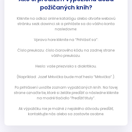
požičaných kníh?
Kliknite na odkaz online katalógu alebo otvorte webovú
stránku sezk.dawinci.sk a prihláste sa do vášho konta
nasledovne:
Vpravo hore kliknite na “Prihlásiť sa”:
Číslo preukazu: číslo čiarového kódu na zadnej strane
vášho preukazu.
Heslo: vaše priezvisko s diakritikou.
(Napríklad: Jozef Mrkvička bude mať heslo “Mrkvička”.).
Po prihlásení uvidíte zoznam vypožičaných kníh. Na ľavej
strane označte tie, ktoré si želáte predĺžiť a následne kliknite
na modré tlačidlo “Predĺžiť tituly”.
Ak výpožičku nie je možné z nejakého dôvodu predĺžiť,
kontaktujte nás alebo sa zastavte osobne.