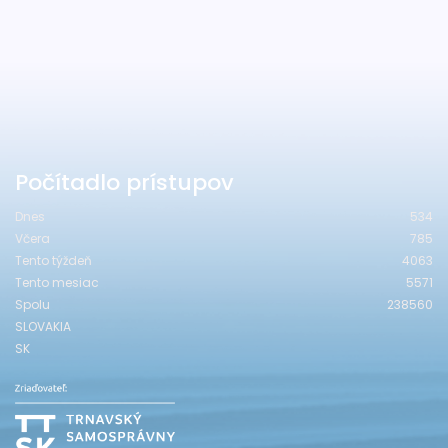
Počítadlo prístupov
Dnes
534
Včera
785
Tento týždeň
4063
Tento mesiac
5571
Spolu
238560
SLOVAKIA
SK