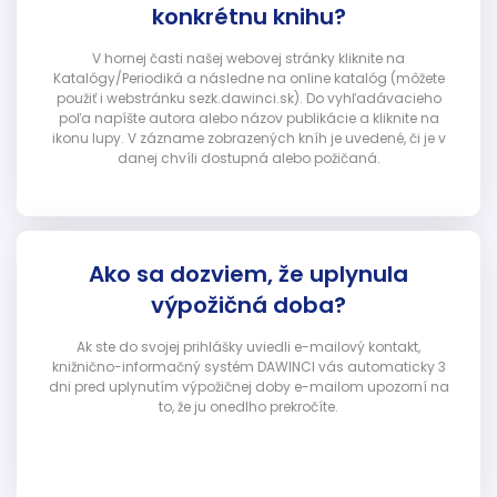
konkrétnu knihu?
V hornej časti našej webovej stránky kliknite na
Katalógy/Periodiká a následne na online katalóg (môžete
použiť i webstránku sezk.dawinci.sk). Do vyhľadávacieho
poľa napíšte autora alebo názov publikácie a kliknite na
ikonu lupy. V zázname zobrazených kníh je uvedené, či je v
danej chvíli dostupná alebo požičaná.
Ako sa dozviem, že uplynula
výpožičná doba?
Ak ste do svojej prihlášky uviedli e-mailový kontakt,
knižnično-informačný systém DAWINCI vás automaticky 3
dni pred uplynutím výpožičnej doby e-mailom upozorní na
to, že ju onedlho prekročíte.