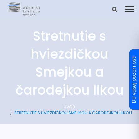
Stretnutie s
hviezdičkou
Smejkou a
čarodejkou Ilkou
ÚVOD
STRETNUTIE S HVIEZDIČKOU SMEJKOU A ČARODEJKOU ILKOU