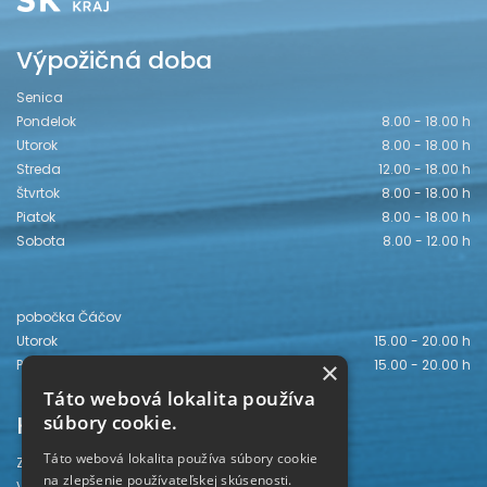
Výpožičná doba
Senica
Pondelok
8.00 - 18.00 h
Utorok
8.00 - 18.00 h
Streda
12.00 - 18.00 h
Štvrtok
8.00 - 18.00 h
Piatok
8.00 - 18.00 h
Sobota
8.00 - 12.00 h
pobočka Čáčov
Utorok
15.00 - 20.00 h
×
Piatok
15.00 - 20.00 h
Táto webová lokalita používa
Kontakt
súbory cookie.
Táto webová lokalita používa súbory cookie
Záhorská knižnica
na zlepšenie používateľskej skúsenosti.
Vajanského 28