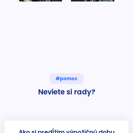
#pomoc
Neviete si rady?
Ako si predĺžim výpožičnú dobu