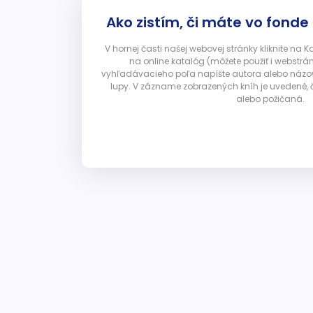
Ako zistím, či máte vo fonde
V hornej časti našej webovej stránky kliknite na 
na online katalóg (môžete použiť i webstrá
vyhľadávacieho poľa napíšte autora alebo názov p
lupy. V zázname zobrazených kníh je uvedené, č
alebo požičaná.