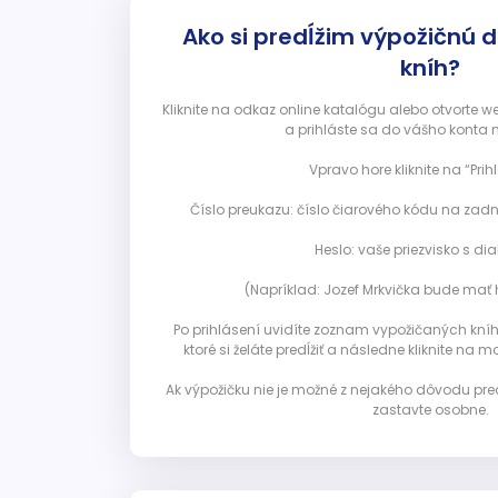
Ako si predĺžim výpožičnú 
kníh?
Kliknite na odkaz online katalógu alebo otvorte 
a prihláste sa do vášho konta 
Vpravo hore kliknite na “Prihl
Číslo preukazu: číslo čiarového kódu na zadn
Heslo: vaše priezvisko s diak
(Napríklad: Jozef Mrkvička bude mať h
Po prihlásení uvidíte zoznam vypožičaných kníh. 
ktoré si želáte predĺžiť a následne kliknite na mod
Ak výpožičku nie je možné z nejakého dôvodu pred
zastavte osobne.