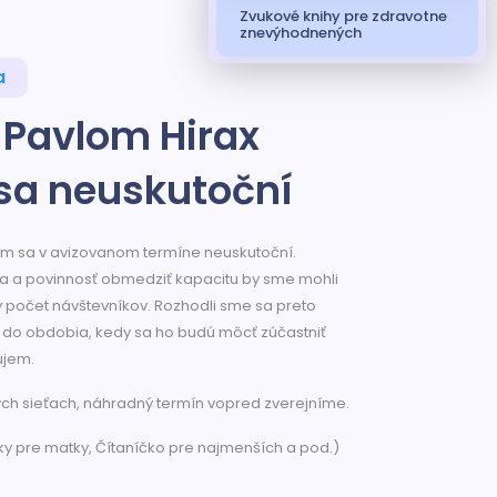
Zvukové knihy pre zdravotne
znevýhodnených
a
s Pavlom Hirax
sa neuskutoční
om sa v avizovanom termíne neuskutoční.
a a povinnosť obmedziť kapacitu by sme mohli
ý počet návštevníkov. Rozhodli sme sa preto
a do obdobia, kedy sa ho budú môcť zúčastniť
áujem.
ych sieťach, náhradný termín vopred zverejníme.
ky pre matky, Čítaníčko pre najmenších a pod.)