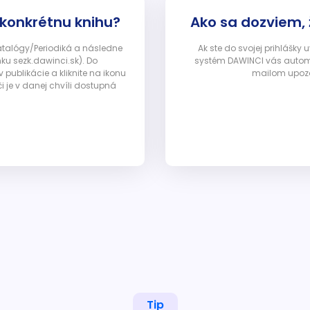
 konkrétnu knihu?
Ako sa dozviem,
Katalógy/Periodiká a následne
Ak ste do svojej prihlášky
nku sezk.dawinci.sk). Do
systém DAWINCI vás automa
ublikácie a kliknite na ikonu
mailom upozor
i je v danej chvíli dostupná
Tip