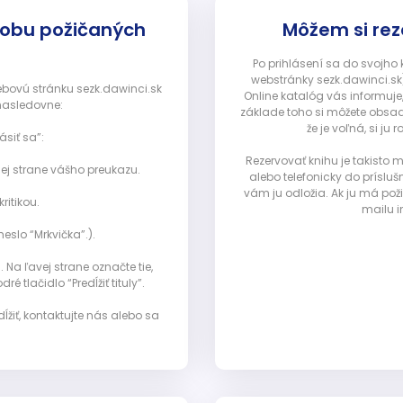
dobu požičaných
Môžem si rez
Po prihlásení sa do svojho
webstránky sezk.dawinci.sk)
webovú stránku sezk.dawinci.sk
Online katalóg vás informuje
nasledovne:
základe toho si môžete obsad
že je voľná, si 
ásiť sa”:
Rezervovať knihu je takisto
ej strane vášho preukazu.
alebo telefonicky do prísluš
vám ju odložia. Ak ju má pož
ritikou.
mailu i
eslo “Mrkvička”.).
Na ľavej strane označte tie,
ré tlačidlo “Predĺžiť tituly”.
ĺžiť, kontaktujte nás alebo sa