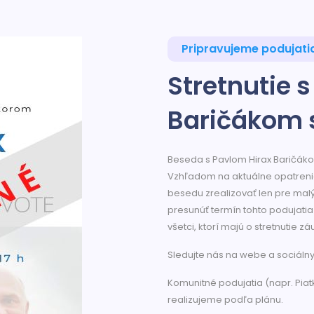
Pripravujeme podujati
Stretnutie 
Baričákom 
Beseda s Pavlom Hirax Baričák
Vzhľadom na aktuálne opatreni
besedu zrealizovať len pre mal
presunúť termín tohto podujati
všetci, ktorí majú o stretnutie z
Sledujte nás na webe a sociáln
Komunitné podujatia (napr. Piat
realizujeme podľa plánu.