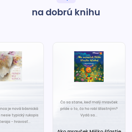
na dobrú knihu
o sa stane, keď malý mravček
íde o to, čo ho robí šťastným?
Čo sa stane, keď sa do tiche
Vydá sa...
zákutiny škriatkov prisťahuje ni
úplne nový? Babka Tvorilka..
o mravček Miško šťastie