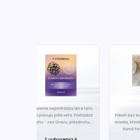
za len k tým,
Č
veľa. Prichádza
Príbeh bez konca je nová básnická
pr
 prázdnotu,...
zbierka, ktorá nesie typický rukopis
Kamil Peteraja - hravosť...
ia k
Ak