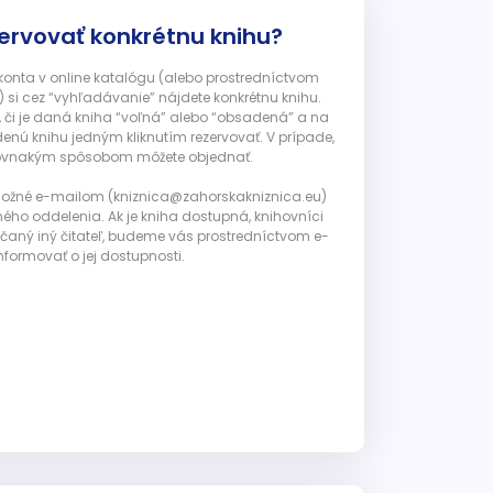
ervovať konkrétnu knihu?
 konta v online katalógu (alebo prostredníctvom
 si cez “vyhľadávanie” nájdete konkrétnu knihu.
, či je daná kniha “voľná” alebo “obsadená” a na
enú knihu jedným kliknutím rezervovať. V prípade,
ju rovnakým spôsobom môžete objednať.
 možné e-mailom (kniznica@zahorskakniznica.eu)
ného oddelenia. Ak je kniha dostupná, knihovníci
ičaný iný čitateľ, budeme vás prostredníctvom e-
nformovať o jej dostupnosti.