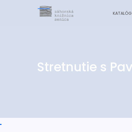
KATALÓG
Stretnutie s P
-