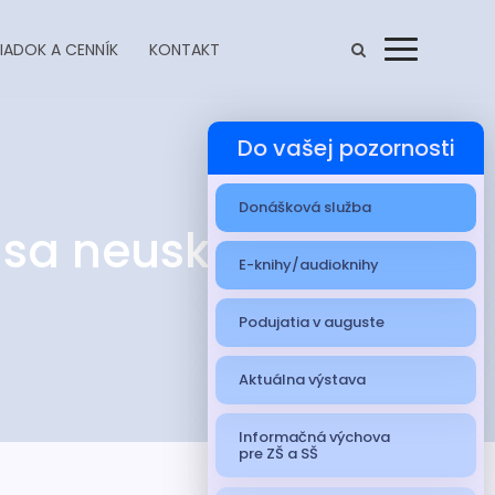
IADOK A CENNÍK
KONTAKT
Menu
Do vašej pozornosti
Donášková služba
 sa neuskutoční
E-knihy/audioknihy
Podujatia v auguste
Aktuálna výstava
Informačná výchova
pre ZŠ a SŠ