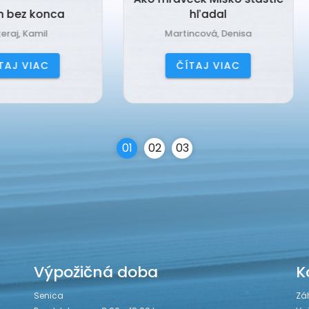
hľadal
Babka Tvorilka
Martincová, Denisa
Jančová, Katarína
ČÍTAJ VIAC
ČÍTAJ VIAC
0
1
0
2
0
3
Výpožičná doba
K
Senica
Zá