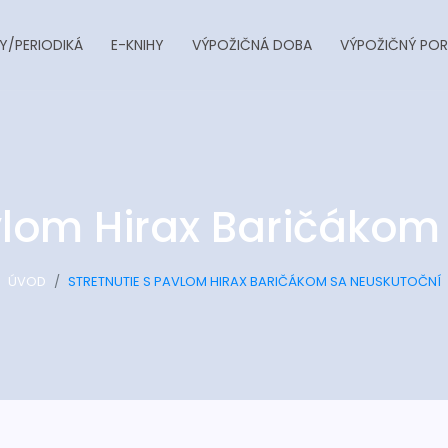
Y/PERIODIKÁ
E-KNIHY
VÝPOŽIČNÁ DOBA
VÝPOŽIČNÝ POR
avlom Hirax Baričákom
ÚVOD
STRETNUTIE S PAVLOM HIRAX BARIČÁKOM SA NEUSKUTOČNÍ