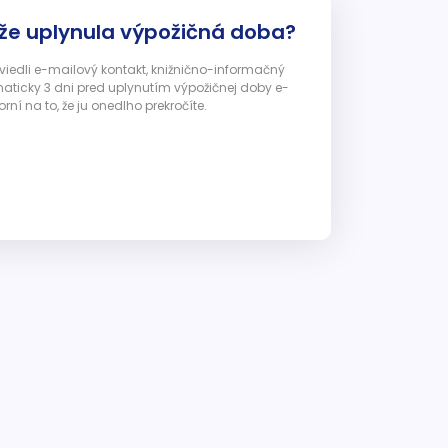
 že uplynula výpožičná doba?
 uviedli e-mailový kontakt, knižnično-informačný
ticky 3 dni pred uplynutím výpožičnej doby e-
ní na to, že ju onedlho prekročíte.