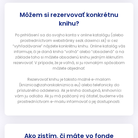
Môžem si rezervovať konkrétnu
knihu?
Po prihlásení sa do svojho konta v online katalógu (alebo
prostredníctvom webstránky sezk.dawinci.sk) si cez
“vyhľadávanie” nájdete konkrétnu knihu. Online katalóg vás
informuje, či je daná kniha “voľná” alebo “obsadená” a na
základe toho si môžete obsadenú knihu jedným kliknutím
rezervovať. V prípade, že je voľná, si ju rovnakým spôsobom
môžete objednať.
Rezervovať knihu je takisto možné e-mailom
(kniznica@zahorskakniznica.eu) alebo telefonicky do
príslušného oddelenia. Ak je kniha dostupná, knihovníci
vám ju odložia. Ak ju má požičaný iný čitateľ, budeme vás
prostredníctvom e-mailu informovať o jej dostupnosti.
Ako zistím, či máte vo fonde