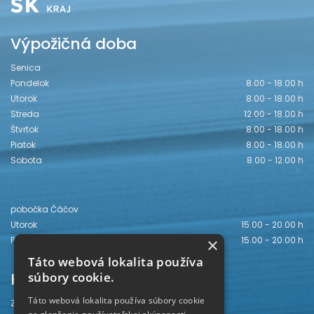
Výpožičná doba
Senica
Pondelok
8.00 - 18.00 h
Utorok
8.00 - 18.00 h
Streda
12.00 - 18.00 h
Štvrtok
8.00 - 18.00 h
Piatok
8.00 - 18.00 h
Sobota
8.00 - 12.00 h
pobočka Čáčov
Utorok
15.00 - 20.00 h
Piatok
15.00 - 20.00 h
×
Táto webová lokalita používa
Kontakt
súbory cookie.
Táto webová lokalita používa súbory cookie
Záhorská knižnica