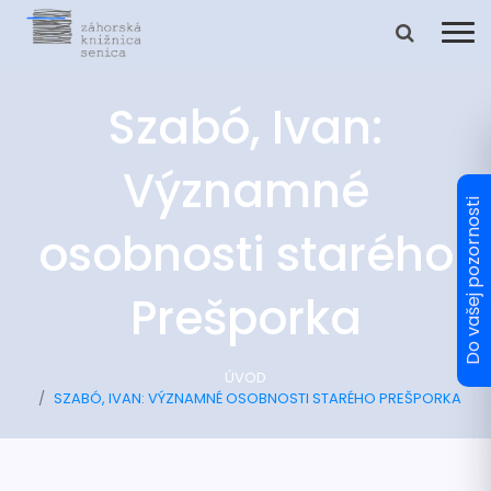
Szabó, Ivan:
Významné
osobnosti starého
Prešporka
ÚVOD
SZABÓ, IVAN: VÝZNAMNÉ OSOBNOSTI STARÉHO PREŠPORKA