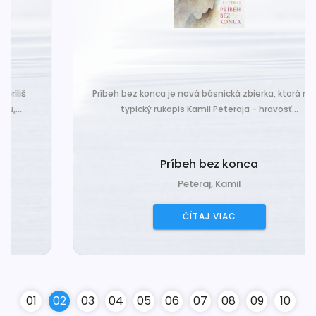
Príbeh bez konca je nová básnická zbierka, ktorá nesie
typický rukopis Kamil Peteraja - hravosť...
Príbeh bez konca
Peteraj, Kamil
ČÍTAJ VIAC
0
1
0
2
0
3
0
4
0
5
0
6
0
7
0
8
0
9
10