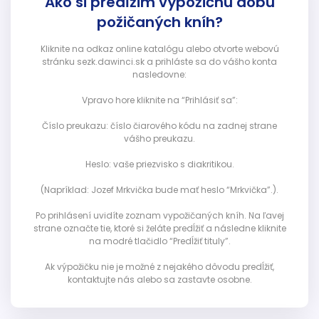
Ako si predĺžim výpožičnú dobu
požičaných kníh?
Kliknite na odkaz online katalógu alebo otvorte webovú
stránku sezk.dawinci.sk a prihláste sa do vášho konta
nasledovne:
Vpravo hore kliknite na “Prihlásiť sa”:
Číslo preukazu: číslo čiarového kódu na zadnej strane
vášho preukazu.
Heslo: vaše priezvisko s diakritikou.
(Napríklad: Jozef Mrkvička bude mať heslo “Mrkvička”.).
Po prihlásení uvidíte zoznam vypožičaných kníh. Na ľavej
strane označte tie, ktoré si želáte predĺžiť a následne kliknite
na modré tlačidlo “Predĺžiť tituly”.
Ak výpožičku nie je možné z nejakého dôvodu predĺžiť,
kontaktujte nás alebo sa zastavte osobne.