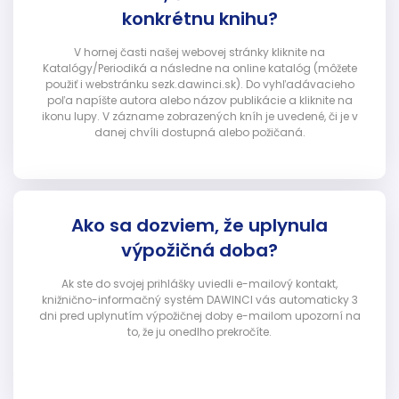
konkrétnu knihu?
V hornej časti našej webovej stránky kliknite na
Katalógy/Periodiká a následne na online katalóg (môžete
použiť i webstránku sezk.dawinci.sk). Do vyhľadávacieho
poľa napíšte autora alebo názov publikácie a kliknite na
ikonu lupy. V zázname zobrazených kníh je uvedené, či je v
danej chvíli dostupná alebo požičaná.
Ako sa dozviem, že uplynula
výpožičná doba?
Ak ste do svojej prihlášky uviedli e-mailový kontakt,
knižnično-informačný systém DAWINCI vás automaticky 3
dni pred uplynutím výpožičnej doby e-mailom upozorní na
to, že ju onedlho prekročíte.