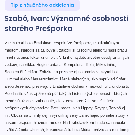
Tip z náučného oddelenia
Szabó, Ivan: Významné osobnosti
starého Prešporka
V minulosti bola Bratislava, respektíve Prešporok, multikultúrnym
mestom. Narodili sa tu, bývali, založili si tu rodinu alebo tu našli prácu
mnohí učenci, lekári či umelci. V knihe nájdete životné osudy známych
vedcov, napríklad Regiomontana, Kempelena, Bela, Mikovíniho,
Segnera či Jedlíka. Zblízka sa pozriete aj na umelcov, akými boli
Hummel alebo Messerschmidt. Mená niektorých, ako napríklad Sofer
alebo Jesenák, prežívajú v Bratislave dodnes v názvoch ulíc či oblastí.
Poodhalíte však aj životnú púť takých historických osobností, ktorých
mená sú už dnes zabudnuté, ale v čase, keď žili, sa tešili úcte
prešporských obyvateľov. Patril medzi nich Lippay, Rayger, Torkoš aj
iní. Občas sa z hmly dejín vynorili aj ženy zanechajúc po sebe stopy v
našom terajšom hlavnom meste. Na Bratislavskom hrade sa narodila
svätá Alžbeta Uhorská, korunovaná tu bola Mária Terézia a s mestom je