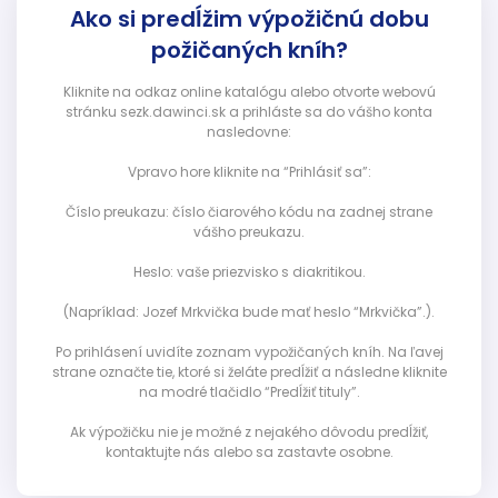
Ako si predĺžim výpožičnú dobu
požičaných kníh?
Kliknite na odkaz online katalógu alebo otvorte webovú
stránku sezk.dawinci.sk a prihláste sa do vášho konta
nasledovne:
Vpravo hore kliknite na “Prihlásiť sa”:
Číslo preukazu: číslo čiarového kódu na zadnej strane
vášho preukazu.
Heslo: vaše priezvisko s diakritikou.
(Napríklad: Jozef Mrkvička bude mať heslo “Mrkvička”.).
Po prihlásení uvidíte zoznam vypožičaných kníh. Na ľavej
strane označte tie, ktoré si želáte predĺžiť a následne kliknite
na modré tlačidlo “Predĺžiť tituly”.
Ak výpožičku nie je možné z nejakého dôvodu predĺžiť,
kontaktujte nás alebo sa zastavte osobne.