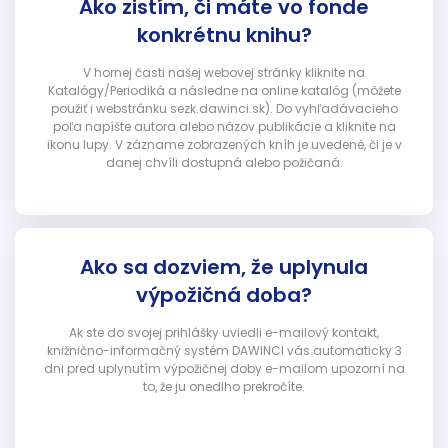
Ako zistím, či máte vo fonde
konkrétnu knihu?
V hornej časti našej webovej stránky kliknite na
Katalógy/Periodiká a následne na online katalóg (môžete
použiť i webstránku sezk.dawinci.sk). Do vyhľadávacieho
poľa napíšte autora alebo názov publikácie a kliknite na
ikonu lupy. V zázname zobrazených kníh je uvedené, či je v
danej chvíli dostupná alebo požičaná.
Ako sa dozviem, že uplynula
výpožičná doba?
Ak ste do svojej prihlášky uviedli e-mailový kontakt,
knižnično-informačný systém DAWINCI vás automaticky 3
dni pred uplynutím výpožičnej doby e-mailom upozorní na
to, že ju onedlho prekročíte.