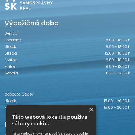
Výpožičná doba
Senica
Pondelok
8.00 - 18.00 h
Utorok
8.00 - 18.00 h
Streda
12.00 - 18.00 h
Štvrtok
8.00 - 18.00 h
Piatok
8.00 - 18.00 h
Sobota
8.00 - 12.00 h
pobočka Čáčov
Utorok
15.00 - 20.00 h
Piatok
15.00 - 20.00 h
×
Táto webová lokalita používa
Kontakt
súbory cookie.
Táto webová lokalita používa súbory cookie
Záhorská knižnica