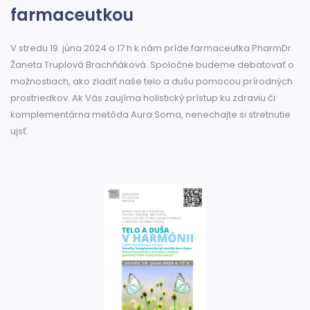
farmaceutkou
V stredu 19. júna 2024 o 17 h k nám príde farmaceutka PharmDr.
Žaneta Truplová Brachňáková. Spoločne budeme debatovať o
možnostiach, ako zladiť naše telo a dušu pomocou prírodných
prostriedkov. Ak Vás zaujíma holistický prístup ku zdraviu či
komplementárna metóda Aura Soma, nenechajte si stretnutie
ujsť.