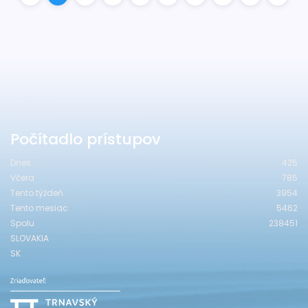
Počítadlo prístupov
Dnes
425
Včera
785
Tento týždeň
3954
Tento mesiac
5462
Spolu
238451
SLOVAKIA
SK