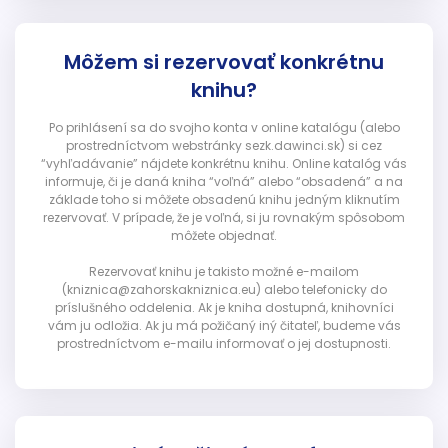
Môžem si rezervovať konkrétnu
knihu?
Po prihlásení sa do svojho konta v online katalógu (alebo
prostredníctvom webstránky sezk.dawinci.sk) si cez
“vyhľadávanie” nájdete konkrétnu knihu. Online katalóg vás
informuje, či je daná kniha “voľná” alebo “obsadená” a na
základe toho si môžete obsadenú knihu jedným kliknutím
rezervovať. V prípade, že je voľná, si ju rovnakým spôsobom
môžete objednať.
Rezervovať knihu je takisto možné e-mailom
(kniznica@zahorskakniznica.eu) alebo telefonicky do
príslušného oddelenia. Ak je kniha dostupná, knihovníci
vám ju odložia. Ak ju má požičaný iný čitateľ, budeme vás
prostredníctvom e-mailu informovať o jej dostupnosti.