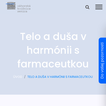
Telo a duša v
harmónii s
farmaceutkou
ÚVOD
TELO A DUŠA V HARMÓNII S FARMACEUTKOU