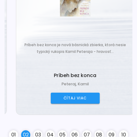
Príbeh bez konca je nová básnická zbierka, ktorá nesie
typický rukopis Kamil Peteraja - hravosť...
Príbeh bez konca
Peteraj, Kamil
ČÍTAJ VIAC
0
1
0
2
0
3
0
4
0
5
0
6
0
7
0
8
0
9
10