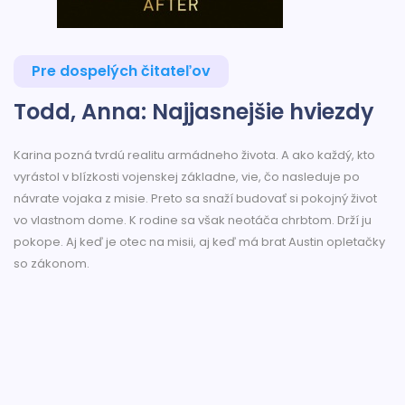
Pre dospelých čitateľov
Todd, Anna: Najjasnejšie hviezdy
Karina pozná tvrdú realitu armádneho života. A ako každý, kto
vyrástol v blízkosti vojenskej základne, vie, čo nasleduje po
návrate vojaka z misie. Preto sa snaží budovať si pokojný život
vo vlastnom dome. K rodine sa však neotáča chrbtom. Drží ju
pokope. Aj keď je otec na misii, aj keď má brat Austin opletačky
so zákonom.