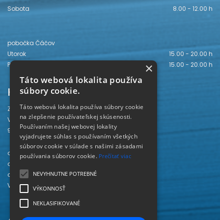
Sobota
8.00 - 12.00 h
pobočka Čáčov
Utorok
15.00 - 20.00 h
Piatok
15.00 - 20.00 h
×
Táto webová lokalita používa
Kontakt
súbory cookie.
Táto webová lokalita používa súbory cookie
Záhorská knižnica
na zlepšenie používateľskej skúsenosti.
Vajanského 28
Používaním našej webovej lokality
905 01 Senica
vyjadrujete súhlas s používaním všetkých
súborov cookie v súlade s našimi zásadami
odd. beletrie 034/654 3780
používania súborov cookie.
Prečítať viac
odd. odbornej literatúry 034/651 2710
NEVYHNUTNE POTREBNÉ
odd. pre deti a mládež 034/654 6519
Viac kontaktov nájdete
TU
.
VÝKONNOSŤ
NEKLASIFIKOVANÉ