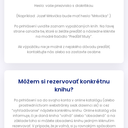
Heslo: vaše priezvisko s diakritikou.
(Napríklad: Jozef Mrkvička bude mať heslo “Mrkvička”.).
Po prihlásení uvidíte zoznam vypožičaných kníh. Na ľavej
strane označte tie, ktoré si želáte predĺžiť a následne kliknite
na modré tlačidlo “Predĺžiť tituly”.
Ak výpožičku nie je možné z nejakého dôvodu predĺžiť,
kontaktujte nás alebo sa zastavte osobne.
Môžem si rezervovať konkrétnu
knihu?
Po prihlásení sa do svojho konta v online katalógu (alebo
prostredníctvom webstránky sezk.dawinci.sk) si cez
“vyhľadávanie” nájdete konkrétnu knihu. Online katalóg vás
informuje, či je daná kniha “voľná” alebo “obsadená” a na
základe toho si môžete obsadenú knihu jedným kliknutím
rezervovať. V prípade, že je voľná, si ju rovnakým spôsobom