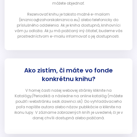
môžete objednať.
Rezervovať knihu je takisto možné e-mailom
(kniznica@zahorskakniznica.eu) alebo telefonicky do
príslušného oddelenia. Ak je kniha dostupná, knihovníci
vám ju odložia. Ak ju má požičaný iný čitateľ, budeme vás
prostredníctvom e-mailu informovať o jej dostupnosti.
Ako zistím, či máte vo fonde
konkrétnu knihu?
V hornej časti našej webovej stránky kliknite na
Katalógy/Periodiká a následne na online katalóg (môžete
použiť i webstránku sezk.dawinci.sk). Do vyhľadávacieho
poľa napíšte autora alebo názov publikácie a kliknite na
ikonu lupy. V zázname zobrazených kníh je uvedené, či je v
danej chvíli dostupná alebo požičaná.