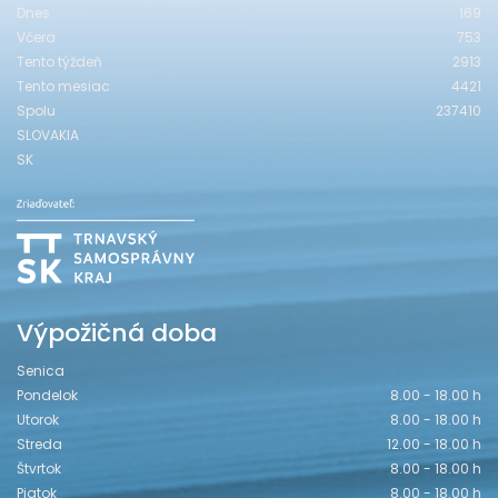
Dnes
169
Včera
753
Tento týždeň
2913
Tento mesiac
4421
Spolu
237410
SLOVAKIA
SK
Výpožičná doba
Senica
Pondelok
8.00 - 18.00 h
Utorok
8.00 - 18.00 h
Streda
12.00 - 18.00 h
Štvrtok
8.00 - 18.00 h
Piatok
8.00 - 18.00 h