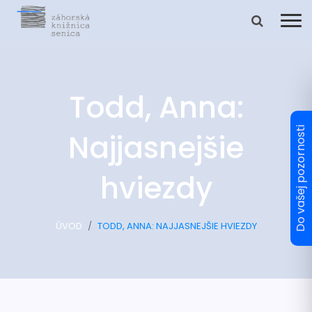
Todd, Anna:
Najjasnejšie
hviezdy
ÚVOD
TODD, ANNA: NAJJASNEJŠIE HVIEZDY