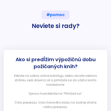
#pomoc
Neviete si rady?
Ako si predĺžim výpožičnú dobu
požičaných kníh?
Kliknite na odkaz online katalógu alebo otvorte webovú
stránku sezk.dawinci.sk a prihláste sa do vášho konta
nasledovne:
Vpravo hore kliknite na “Prihlásiť sa”:
Číslo preukazu: číslo čiarového kódu na zadnej strane
vášho preukazu.