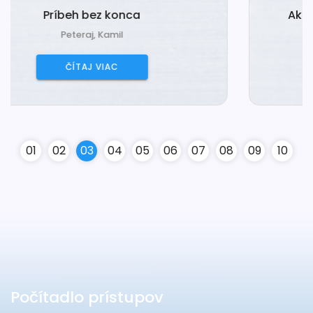
Ako mravček Miško šťastie hľadal
Martincová, Denisa
ČÍTAJ VIAC
0
1
0
2
0
3
0
4
0
5
0
6
0
7
0
8
0
9
10
Počítadlo prístupov