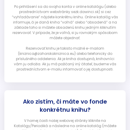
Po prihlásení sa do svojho konta v online katalógu (alebo
prostredníctvom webstránky sezk.dawinci.sk) si cez
“vyhľadávanie” nájdete konkrétnu knihu. Online katalóg vás
informuje, či je daná kniha “voľná” alebo “obsadená” a na
základe toho si môžete obsadenú knihu jedným kliknutím
rezervovať. V prípade, že je voľná, si ju rovnakým spôsobom
môžete objednať.
Rezervovať knihu je takisto možné e-mailom
(kniznica@zahorskakniznica.eu) alebo telefonicky do
príslušného oddelenia. Ak je kniha dostupná, knihovníci
vám ju odložia. Ak ju má požičaný iný čitateľ, budeme vás
prostredníctvom e-mailu informovať o jej dostupnosti.
Ako zistím, či máte vo fonde
konkrétnu knihu?
V hornej časti našej webovej stránky kliknite na
Katalógy/Periodiká a následne na online katalóg (môžete