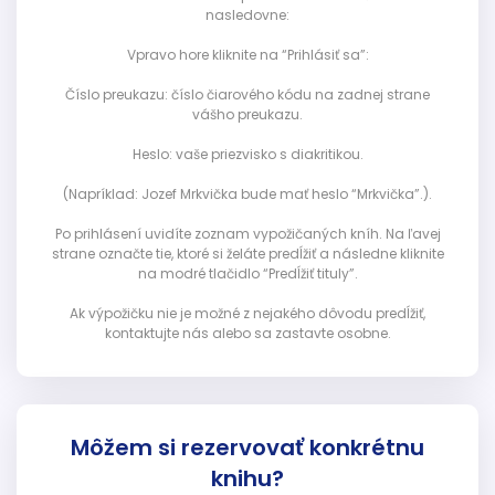
nasledovne:
Vpravo hore kliknite na “Prihlásiť sa”:
Číslo preukazu: číslo čiarového kódu na zadnej strane
vášho preukazu.
Heslo: vaše priezvisko s diakritikou.
(Napríklad: Jozef Mrkvička bude mať heslo “Mrkvička”.).
Po prihlásení uvidíte zoznam vypožičaných kníh. Na ľavej
strane označte tie, ktoré si želáte predĺžiť a následne kliknite
na modré tlačidlo “Predĺžiť tituly”.
Ak výpožičku nie je možné z nejakého dôvodu predĺžiť,
kontaktujte nás alebo sa zastavte osobne.
Môžem si rezervovať konkrétnu
knihu?