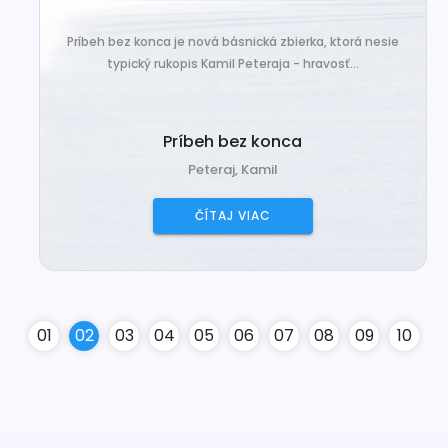
Príbeh bez konca je nová básnická zbierka, ktorá nesie
typický rukopis Kamil Peteraja - hravosť...
Príbeh bez konca
Peteraj, Kamil
ČÍTAJ VIAC
0
1
0
2
0
3
0
4
0
5
0
6
0
7
0
8
0
9
10