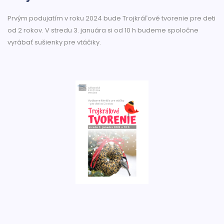
Prvým podujatím v roku 2024 bude Trojkráľové tvorenie pre deti
od 2 rokov. V stredu 3. januára si od 10 h budeme spoločne
vyrábať sušienky pre vtáčiky.