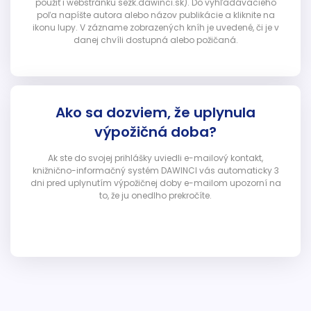
použiť i webstránku sezk.dawinci.sk). Do vyhľadávacieho
poľa napíšte autora alebo názov publikácie a kliknite na
ikonu lupy. V zázname zobrazených kníh je uvedené, či je v
danej chvíli dostupná alebo požičaná.
Ako sa dozviem, že uplynula
výpožičná doba?
Ak ste do svojej prihlášky uviedli e-mailový kontakt,
knižnično-informačný systém DAWINCI vás automaticky 3
dni pred uplynutím výpožičnej doby e-mailom upozorní na
to, že ju onedlho prekročíte.