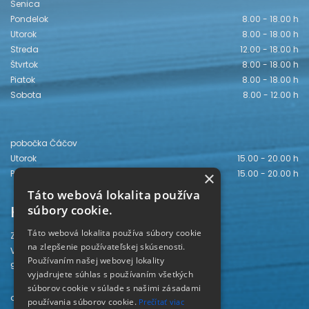
Senica
Pondelok
8.00 - 18.00 h
Utorok
8.00 - 18.00 h
Streda
12.00 - 18.00 h
Štvrtok
8.00 - 18.00 h
Piatok
8.00 - 18.00 h
Sobota
8.00 - 12.00 h
pobočka Čáčov
Utorok
15.00 - 20.00 h
Piatok
15.00 - 20.00 h
×
Táto webová lokalita používa
Kontakt
súbory cookie.
Táto webová lokalita používa súbory cookie
Záhorská knižnica
na zlepšenie používateľskej skúsenosti.
Vajanského 28
Používaním našej webovej lokality
905 01 Senica
vyjadrujete súhlas s používaním všetkých
súborov cookie v súlade s našimi zásadami
odd. beletrie 034/654 3780
používania súborov cookie.
Prečítať viac