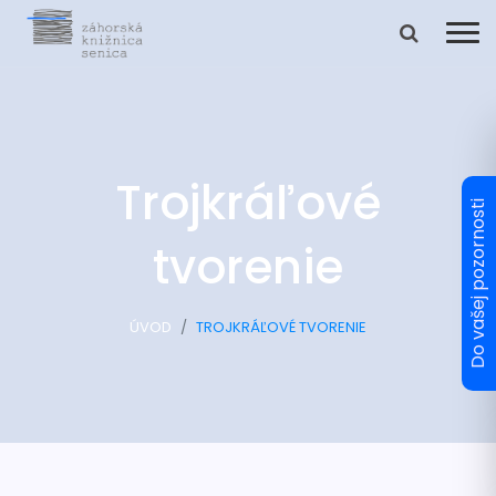
Trojkráľové
tvorenie
ÚVOD
TROJKRÁĽOVÉ TVORENIE