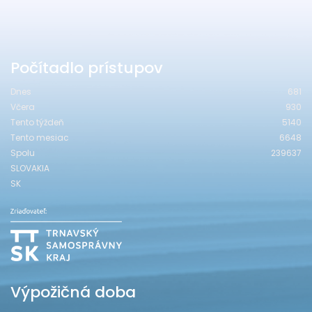
Počítadlo prístupov
Dnes
681
Včera
930
Tento týždeň
5140
Tento mesiac
6648
Spolu
239637
SLOVAKIA
SK
Výpožičná doba