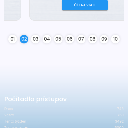
ČÍTAJ VIAC
0
1
0
2
0
3
0
4
0
5
0
6
0
7
0
8
0
9
10
Počítadlo prístupov
Dnes
748
Včera
753
Tento týždeň
3492
Tento mesiac
5000