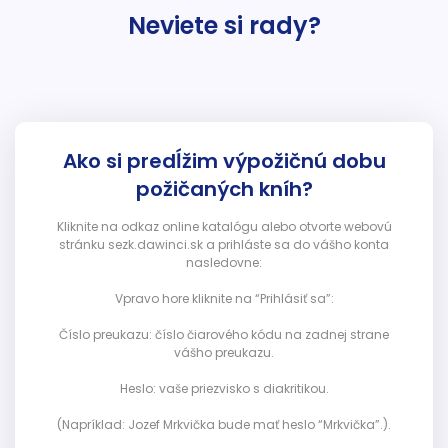
Neviete si rady?
Ako si predĺžim výpožičnú dobu
požičaných kníh?
Kliknite na odkaz online katalógu alebo otvorte webovú
stránku sezk.dawinci.sk a prihláste sa do vášho konta
nasledovne:
Vpravo hore kliknite na “Prihlásiť sa”:
Číslo preukazu: číslo čiarového kódu na zadnej strane
vášho preukazu.
Heslo: vaše priezvisko s diakritikou.
(Napríklad: Jozef Mrkvička bude mať heslo “Mrkvička”.).