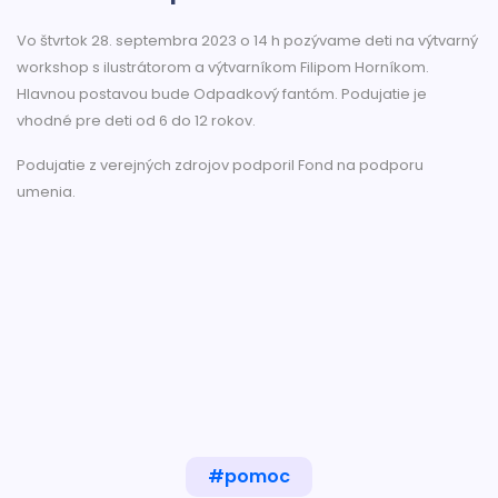
Vo štvrtok 28. septembra 2023 o 14 h pozývame deti na výtvarný
workshop s ilustrátorom a výtvarníkom Filipom Horníkom.
Hlavnou postavou bude Odpadkový fantóm. Podujatie je
vhodné pre deti od 6 do 12 rokov.
Podujatie z verejných zdrojov podporil Fond na podporu
umenia.
#pomoc