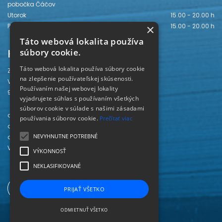
pobočka Čáčov
Utorok
15.00 - 20.00 h
×
Piatok
15.00 - 20.00 h
Táto webová lokalita používa
Kontakt
súbory cookie.
Táto webová lokalita používa súbory cookie
Záhorská knižnica
na zlepšenie používateľskej skúsenosti.
Vajanského 28
Používaním našej webovej lokality
905 01 Senica
vyjadrujete súhlas s používaním všetkých
súborov cookie v súlade s našimi zásadami
odd. beletrie 034/654 3780
používania súborov cookie.
Prečítať viac
odd. odbornej literatúry 034/651 2710
NEVYHNUTNE POTREBNÉ
odd. pre deti a mládež 034/654 6519
Viac kontaktov nájdete
TU
.
VÝKONNOSŤ
NEKLASIFIKOVANÉ
PRIJAŤ VŠETKO
ODMIETNUŤ VŠETKO