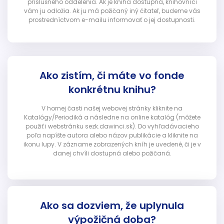
príslušného oddelenia. Ak je kniha dostupná, knihovníci
vám ju odložia. Ak ju má požičaný iný čitateľ, budeme vás
prostredníctvom e-mailu informovať o jej dostupnosti.
Ako zistím, či máte vo fonde
konkrétnu knihu?
V hornej časti našej webovej stránky kliknite na
Katalógy/Periodiká a následne na online katalóg (môžete
použiť i webstránku sezk.dawinci.sk). Do vyhľadávacieho
poľa napíšte autora alebo názov publikácie a kliknite na
ikonu lupy. V zázname zobrazených kníh je uvedené, či je v
danej chvíli dostupná alebo požičaná.
Ako sa dozviem, že uplynula
výpožičná doba?