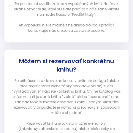
Po prihlásení uvidíte zoznam vypožičaných kníh. Na ľavej
strane označte tie, ktoré si želáte predĺžiť a následne kliknite
na modré tlačidlo “Predĺžiť tituly”.
Ak výpožičku nie je možné z nejakého dôvodu predĺžiť,
kontaktujte nás alebo sa zastavte osobne.
Môžem si rezervovať konkrétnu
knihu?
Po prihlásení sa do svojho konta v online katalógu (alebo
prostredníctvom webstránky sezk.dawinci.sk) si cez
“vyhľadávanie” nájdete konkrétnu knihu. Online katalóg vás
informuje, či je daná kniha “voľná” alebo “obsadená” a na
základe toho si môžete obsadenú knihu jedným kliknutím
rezervovať. V prípade, že je voľná, si ju rovnakým spôsobom
môžete objednať.
Rezervovať knihu je takisto možné e-mailom
(kniznica@zahorskakniznica.eu) alebo telefonicky do