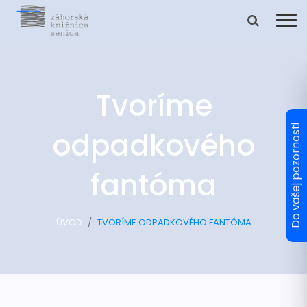
Tvoríme
odpadkového
fantóma
ÚVOD
TVORÍME ODPADKOVÉHO FANTÓMA