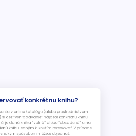
ervovať konkrétnu knihu?
 konta v online katalógu (alebo prostredníctvom
 si cez “vyhľadávanie” nájdete konkrétnu knihu.
, či je daná kniha “voľná” alebo “obsadená” a na
enú knihu jedným kliknutím rezervovať. V prípade,
ju rovnakým spôsobom môžete objednať.