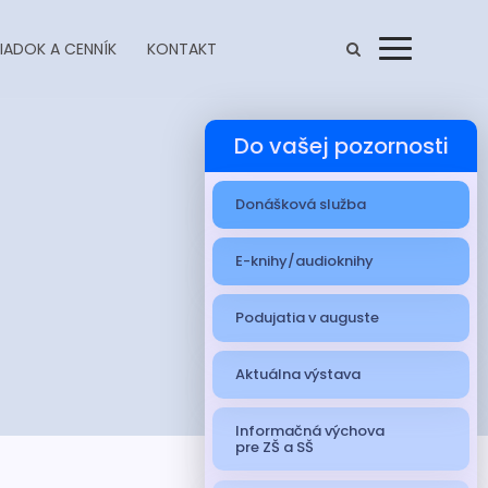
IADOK A CENNÍK
KONTAKT
Menu
Do vašej pozornosti
Donášková služba
E-knihy/audioknihy
Podujatia v auguste
Aktuálna výstava
Informačná výchova
pre ZŠ a SŠ