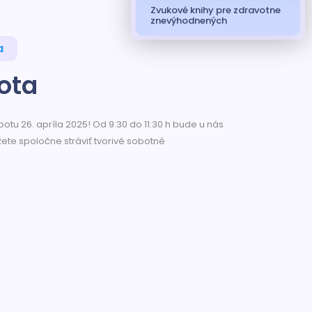
Zvukové knihy pre zdravotne
znevýhodnených
a
ota
otu 26. apríla 2025! Od 9:30 do 11:30 h bude u nás
ete spoločne stráviť tvorivé sobotné