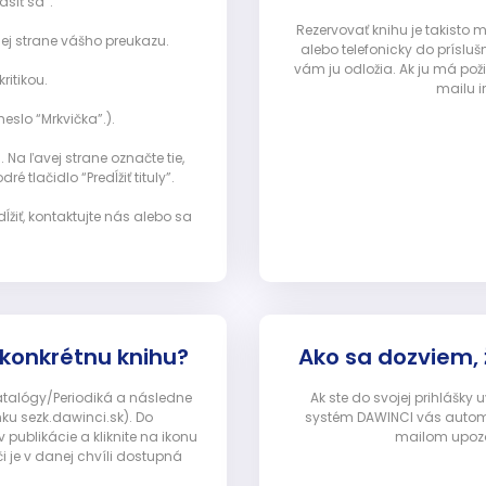
ásiť sa”:
Rezervovať knihu je takisto
ej strane vášho preukazu.
alebo telefonicky do prísluš
vám ju odložia. Ak ju má pož
ritikou.
mailu i
eslo “Mrkvička”.).
Na ľavej strane označte tie,
ré tlačidlo “Predĺžiť tituly”.
ĺžiť, kontaktujte nás alebo sa
 konkrétnu knihu?
Ako sa dozviem,
Katalógy/Periodiká a následne
Ak ste do svojej prihlášky
nku sezk.dawinci.sk). Do
systém DAWINCI vás automa
ublikácie a kliknite na ikonu
mailom upozor
i je v danej chvíli dostupná