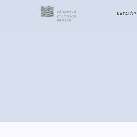
KATALÓG
-