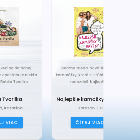
j
Siedma trieda. Nová škola. A tri
Čo ak váš van
ekto
kamarátky, ktoré si sľúbili, že nič ich
hrudka peria,
.
nerozdelí. Najlepšie...
a o
Najlepšie kamošky naveky
Vankú
Harrison, Lisi
Čerňa
ČÍTAJ VIAC
ČÍ