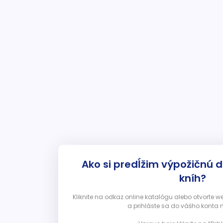
Ako si predĺžim výpožičnú 
kníh?
Kliknite na odkaz online katalógu alebo otvorte 
a prihláste sa do vášho konta 