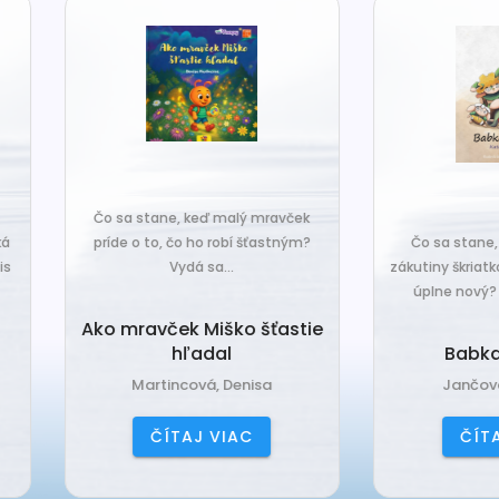
o sa stane, keď malý mravček
íde o to, čo ho robí šťastným?
Čo sa stane, keď sa do tiche
Vydá sa...
zákutiny škriatkov prisťahuje ni
úplne nový? Babka Tvorilka..
o mravček Miško šťastie
hľadal
Babka Tvorilka
Martincová, Denisa
Jančová, Katarína
ČÍTAJ VIAC
ČÍTAJ VIAC