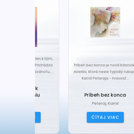
za len k tým,
Č
veľa. Prichádza
Príbeh bez konca je nová básnická
pr
 prázdnotu,...
zbierka, ktorá nesie typický rukopis
Kamil Peteraja - hravosť...
ia k
Ak
deniu
Príbeh bez konca
ana
Peteraj, Kamil
IAC
ČÍTAJ VIAC