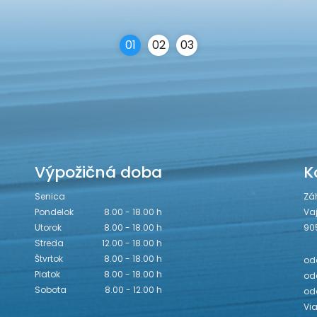
0
1
0
2
0
3
Výpožičná doba
K
Senica
Zá
Pondelok
8.00 - 18.00 h
Va
Utorok
8.00 - 18.00 h
90
Streda
12.00 - 18.00 h
Štvrtok
8.00 - 18.00 h
odd
Piatok
8.00 - 18.00 h
odd
Sobota
8.00 - 12.00 h
od
Vi