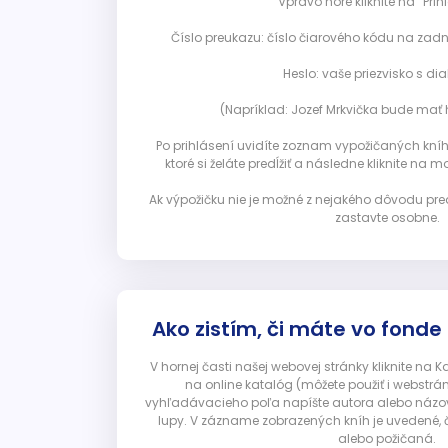
Vpravo hore kliknite na “Prihl
Číslo preukazu: číslo čiarového kódu na zadn
Heslo: vaše priezvisko s diak
(Napríklad: Jozef Mrkvička bude mať h
Po prihlásení uvidíte zoznam vypožičaných kníh. 
ktoré si želáte predĺžiť a následne kliknite na mod
Ak výpožičku nie je možné z nejakého dôvodu pred
zastavte osobne.
Ako zistím, či máte vo fonde
V hornej časti našej webovej stránky kliknite na 
na online katalóg (môžete použiť i webstrá
vyhľadávacieho poľa napíšte autora alebo názov p
lupy. V zázname zobrazených kníh je uvedené, č
alebo požičaná.