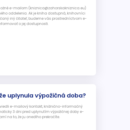
 možné e-mailom (kniznica@zahorskakniznica.eu)
ného oddelenia. Ak je kniha dostupná, knihovníci
ičaný iný čitateľ, budeme vás prostredníctvom e-
nformovať o jej dostupnosti.
 že uplynula výpožičná doba?
 uviedli e-mailový kontakt, knižnično-informačný
ticky 3 dni pred uplynutím výpožičnej doby e-
ní na to, že ju onedlho prekročíte.