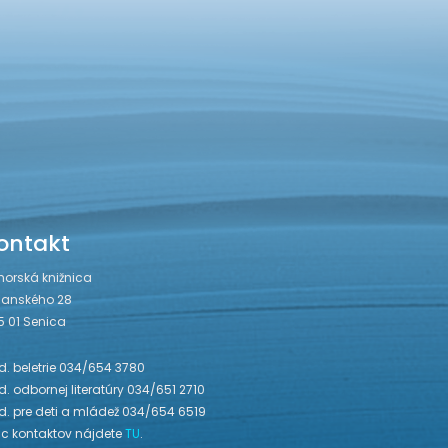
ontakt
horská knižnica
janského 28
5 01 Senica
. beletrie 034/654 3780
. odbornej literatúry 034/651 2710
d. pre deti a mládež 034/654 6519
ac kontaktov nájdete
TU
.