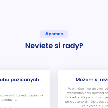
#pomoc
Neviete si rady?
dobu požičaných
Môžem si rez
Po prihlásení sa do svojho
webstránky sezk.dawinci.sk)
webovú stránku sezk.dawinci.sk
Online katalóg vás informuje
nasledovne:
základe toho si môžete obsad
že je voľná, si 