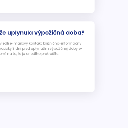
 že uplynula výpožičná doba?
 uviedli e-mailový kontakt, knižnično-informačný
ticky 3 dni pred uplynutím výpožičnej doby e-
ní na to, že ju onedlho prekročíte.