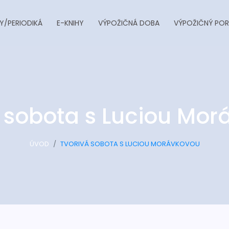
Y/PERIODIKÁ
E-KNIHY
VÝPOŽIČNÁ DOBA
VÝPOŽIČNÝ POR
 sobota s Luciou Mo
ÚVOD
TVORIVÁ SOBOTA S LUCIOU MORÁVKOVOU