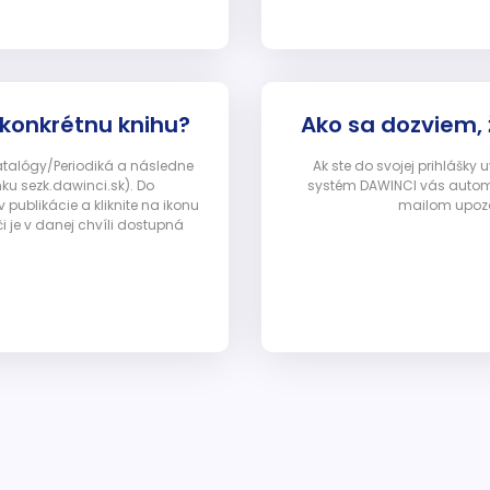
 konkrétnu knihu?
Ako sa dozviem,
Katalógy/Periodiká a následne
Ak ste do svojej prihlášky
nku sezk.dawinci.sk). Do
systém DAWINCI vás automa
ublikácie a kliknite na ikonu
mailom upozor
i je v danej chvíli dostupná