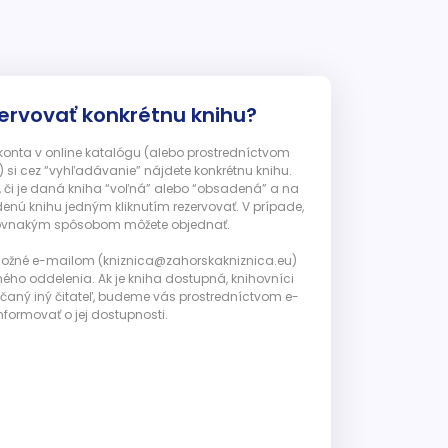
ervovať konkrétnu knihu?
 konta v online katalógu (alebo prostredníctvom
 si cez “vyhľadávanie” nájdete konkrétnu knihu.
, či je daná kniha “voľná” alebo “obsadená” a na
enú knihu jedným kliknutím rezervovať. V prípade,
ju rovnakým spôsobom môžete objednať.
 možné e-mailom (kniznica@zahorskakniznica.eu)
ného oddelenia. Ak je kniha dostupná, knihovníci
ičaný iný čitateľ, budeme vás prostredníctvom e-
nformovať o jej dostupnosti.