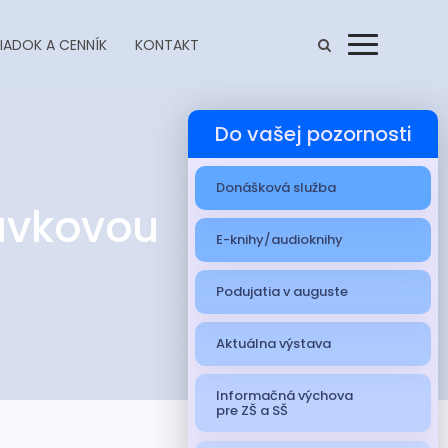
IADOK A CENNÍK
KONTAKT
Menu
Do vašej pozornosti
Donášková služba
rávkovou
E-knihy/audioknihy
Podujatia v auguste
Aktuálna výstava
Informačná výchova
pre ZŠ a SŠ