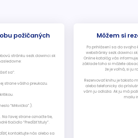
dobu požičaných
Môžem si rez
Po prihlásení sa do svojho
webstránky sezk.dawinci.sk)
webovú stránku sezk.dawinci.sk
Online katalóg vás informuje
nasledovne:
základe toho si môžete obsad
že je voľná, si 
ásiť sa”:
Rezervovať knihu je takisto
ej strane vášho preukazu.
alebo telefonicky do prísluš
vám ju odložia. Ak ju má pož
ritikou.
mailu i
eslo “Mrkvička”.).
Na ľavej strane označte tie,
ré tlačidlo “Predĺžiť tituly”.
ĺžiť, kontaktujte nás alebo sa