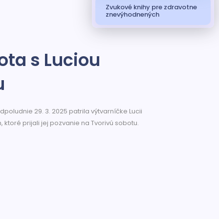
Zvukové knihy pre zdravotne
znevýhodnených
ota s Luciou
u
ludnie 29. 3. 2025 patrila výtvarníčke Lucii
toré prijali jej pozvanie na Tvorivú sobotu.