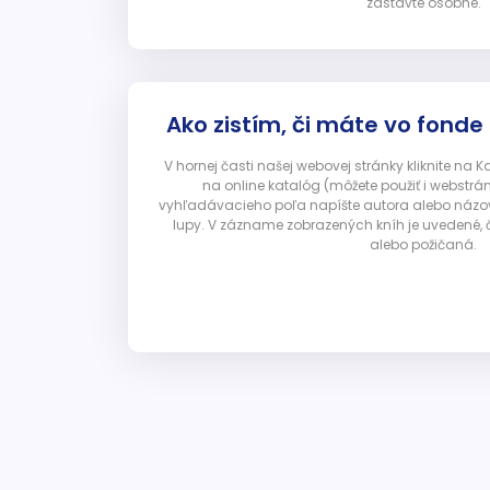
zastavte osobne.
Ako zistím, či máte vo fonde
V hornej časti našej webovej stránky kliknite na 
na online katalóg (môžete použiť i webstrá
vyhľadávacieho poľa napíšte autora alebo názov p
lupy. V zázname zobrazených kníh je uvedené, č
alebo požičaná.