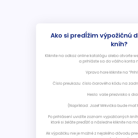
Ako si predĺžim výpožičnú 
kníh?
Kliknite na odkaz online katalógu alebo otvorte 
a prihláste sa do vášho konta 
Vpravo hore kliknite na “Prihl
Číslo preukazu: číslo čiarového kódu na zadn
Heslo: vaše priezvisko s diak
(Napríklad: Jozef Mrkvička bude mať h
Po prihlásení uvidíte zoznam vypožičaných kníh. 
ktoré si želáte predĺžiť a následne kliknite na mod
Ak výpožičku nie je možné z nejakého dôvodu pred