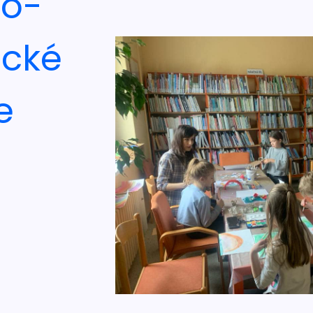
no-
ické
e