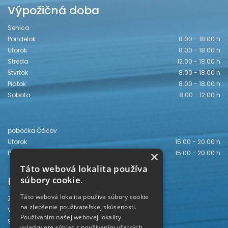
Výpožičná doba
Senica
Pondelok
8.00 - 18.00 h
Utorok
8.00 - 18.00 h
Streda
12.00 - 18.00 h
Štvrtok
8.00 - 18.00 h
Piatok
8.00 - 18.00 h
Sobota
8.00 - 12.00 h
pobočka Čáčov
Utorok
15.00 - 20.00 h
Piatok
15.00 - 20.00 h
×
Táto webová lokalita používa
Kontakt
súbory cookie.
Táto webová lokalita používa súbory cookie
Záhorská knižnica
na zlepšenie používateľskej skúsenosti.
Vajanského 28
Používaním našej webovej lokality
905 01 Senica
vyjadrujete súhlas s používaním všetkých