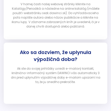
V hornej časti našej webovej stránky kliknite na
Katalógy/Periodiká a následne na online katalóg (môžete
použiť i webstránku sezk.dawinci.sk). Do vyhľadávacieho
poľa napíšte autora alebo názov publikácie a kliknite na
ikonu lupy. V zázname zobrazených kníh je uvedené, či je v
danej chvíli dostupná alebo požičaná.
Ako sa dozviem, že uplynula
výpožičná doba?
Ak ste do svojej prihlášky uviedli e-mailový kontakt,
knižnično-informačný systém DAWINCI vás automaticky 3
dni pred uplynutím výpožičnej doby e-mailom upozorní na
to, že ju onedlho prekročíte.