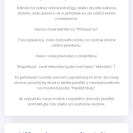
Kliknite na odkaz online katalógu alebo otvorte webovú
stránku sezk.dawinci.sk a prihláste sa do vášho konta
nasledovne:
Vpravo hore kliknite na “Prihlásiť sa”:
Číslo preukazu: číslo čiarového kódu na zadnej strane
vášho preukazu.
Heslo: vaše priezvisko s diakritikou.
(Napríklad: Jozef Mrkvička bude mať heslo “Mrkvička”.).
Po prihlásení uvidíte zoznam vypožičaných kníh. Na ľavej
strane označte tie, ktoré si želáte predĺžiť a následne kliknite
na modré tlačidlo “Predĺžiť tituly”.
Ak výpožičku nie je možné z nejakého dôvodu predĺžiť,
kontaktujte nás alebo sa zastavte osobne.