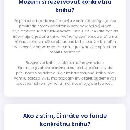
Môžem si rezervovať konkrétnu
knihu?
Po prihlásení sa do svojho konta v online katalógu (alebo
prostredníctvom webstránky sezk.dawinci.sk) si cez
“vyhľadávanie” nájdete konkrétnu knihu. Online katalóg vás
informuje, či je daná kniha “voľná” alebo “obsadená” a na
základe toho si môžete obsadenú knihu jedným kliknutím
rezervovať. V prípade, že je voľná, si ju rovnakým spôsobom
môžete objednať.
Rezervovať knihu je takisto možné e-mailom
(kniznica@zahorskakniznica.eu) alebo telefonicky do
príslušného oddelenia. Ak je kniha dostupná, knihovníci
vám ju odložia. Ak ju má požičaný iný čitateľ, budeme vás
prostredníctvom e-mailu informovať o jej dostupnosti.
Ako zistím, či máte vo fonde
konkrétnu knihu?