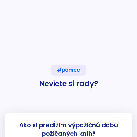
#pomoc
Neviete si rady?
Ako si predĺžim výpožičnú dobu
požičaných kníh?