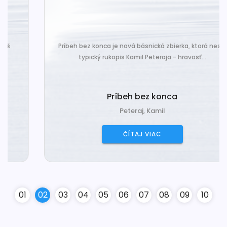
Príbeh bez konca je nová básnická zbierka, ktorá nesie
typický rukopis Kamil Peteraja - hravosť...
Príbeh bez konca
Peteraj, Kamil
ČÍTAJ VIAC
0
1
0
2
0
3
0
4
0
5
0
6
0
7
0
8
0
9
10