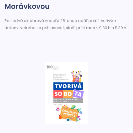
Morávkovou
Posledná októbrová nedeľa 25. bude opäť patriť tvorivým
deťom. Netreba sa prihlasovať, stačí prísť medzi 9:30 h a 11:30 h.