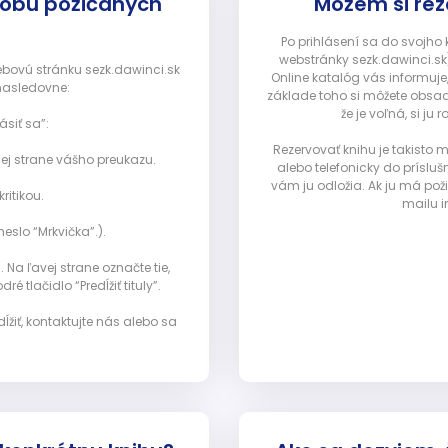
dobu požičaných
Môžem si rez
Po prihlásení sa do svojho
webstránky sezk.dawinci.sk)
webovú stránku sezk.dawinci.sk
Online katalóg vás informuje
nasledovne:
základe toho si môžete obsad
že je voľná, si 
ásiť sa”:
Rezervovať knihu je takisto
ej strane vášho preukazu.
alebo telefonicky do prísluš
vám ju odložia. Ak ju má pož
ritikou.
mailu i
eslo “Mrkvička”.).
Na ľavej strane označte tie,
ré tlačidlo “Predĺžiť tituly”.
ĺžiť, kontaktujte nás alebo sa