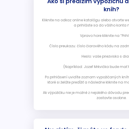
Ako si predĺžim výpožičnú 
kníh?
Kliknite na odkaz online katalógu alebo otvorte 
a prihláste sa do vášho konta 
Vpravo hore kliknite na “Prihl
Číslo preukazu: číslo čiarového kódu na zadn
Heslo: vaše priezvisko s diak
(Napríklad: Jozef Mrkvička bude mať h
Po prihlásení uvidíte zoznam vypožičaných kníh. 
ktoré si želáte predĺžiť a následne kliknite na mod
Ak výpožičku nie je možné z nejakého dôvodu pred
zastavte osobne.