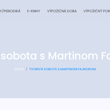
Y/PERIODIKÁ
E-KNIHY
VÝPOŽIČNÁ DOBA
VÝPOŽIČNÝ POR
 sobota s Martinom 
ÚVOD
TVORIVÁ SOBOTA S MARTINOM FAJNOROM