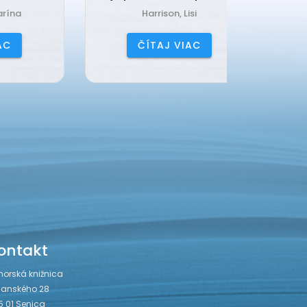
Harrison, Lisi
Čerňa
ČÍTAJ VIAC
ČÍ
ontakt
horská knižnica
janského 28
5 01 Senica