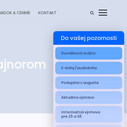
IADOK A CENNÍK
KONTAKT
Menu
Do vašej pozornosti
Donášková služba
Fajnorom
E-knihy/audioknihy
Podujatia v auguste
Aktuálna výstava
Informačná výchova
pre ZŠ a SŠ