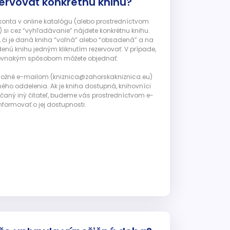
ervovať konkrétnu knihu?
 konta v online katalógu (alebo prostredníctvom
 si cez “vyhľadávanie” nájdete konkrétnu knihu.
, či je daná kniha “voľná” alebo “obsadená” a na
enú knihu jedným kliknutím rezervovať. V prípade,
ju rovnakým spôsobom môžete objednať.
 možné e-mailom (kniznica@zahorskakniznica.eu)
ného oddelenia. Ak je kniha dostupná, knihovníci
ičaný iný čitateľ, budeme vás prostredníctvom e-
nformovať o jej dostupnosti.