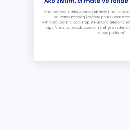
Ako zistím, či máte vo fonde
V hornej časti našej webovej stránky kliknite na 
na online katalóg (môžete použiť i webstrá
vyhľadávacieho poľa napíšte autora alebo názov p
lupy. V zázname zobrazených kníh je uvedené, č
alebo požičaná.