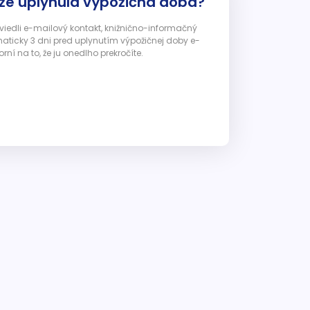
 že uplynula výpožičná doba?
 uviedli e-mailový kontakt, knižnično-informačný
ticky 3 dni pred uplynutím výpožičnej doby e-
ní na to, že ju onedlho prekročíte.