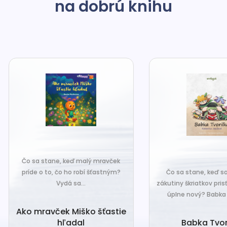
na dobrú knihu
o sa stane, keď malý mravček
íde o to, čo ho robí šťastným?
Čo sa stane, keď sa do tiche
Vydá sa...
zákutiny škriatkov prisťahuje ni
úplne nový? Babka Tvorilka..
o mravček Miško šťastie
hľadal
Babka Tvorilka