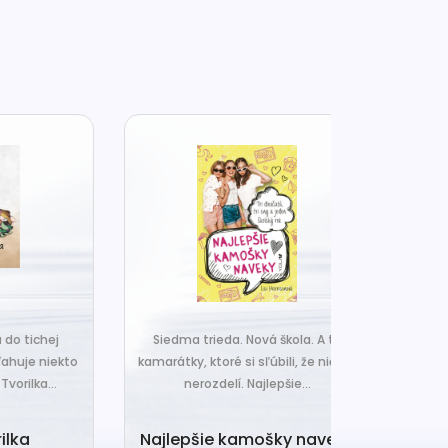
j
Siedma trieda. Nová škola. A tri
Čo ak váš van
ekto
kamarátky, ktoré si sľúbili, že nič ich
hrudka peria,
.
nerozdelí. Najlepšie...
a o
Najlepšie kamošky naveky
Vankú