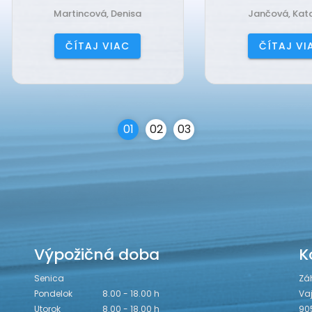
Martincová, Denisa
Jančová, Katarína
ČÍTAJ VIAC
ČÍTAJ VIAC
0
1
0
2
0
3
Výpožičná doba
K
Senica
Zá
Pondelok
8.00 - 18.00 h
Va
Utorok
8.00 - 18.00 h
90