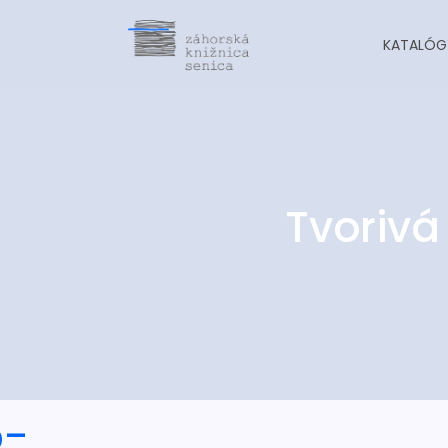
KATALÓG
Tvorivá
o-