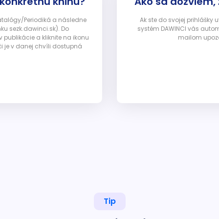
 konkrétnu knihu?
Ako sa dozviem,
Katalógy/Periodiká a následne
Ak ste do svojej prihlášky
nku sezk.dawinci.sk). Do
systém DAWINCI vás automa
ublikácie a kliknite na ikonu
mailom upozor
i je v danej chvíli dostupná
Tip