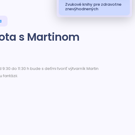
Zvukové knihy pre zdravotne
znevýhodnených
a
ota s Martinom
:30 do 11:30 h bude s deťmi tvoriť výtvarník Martin
u fantázii.