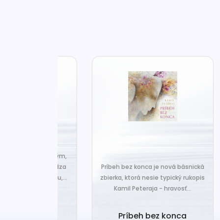
za len k tým,
Č
veľa. Prichádza
Príbeh bez konca je nová básnická
pr
 prázdnotu,...
zbierka, ktorá nesie typický rukopis
Kamil Peteraja - hravosť...
ia k
Ak
deniu
Príbeh bez konca