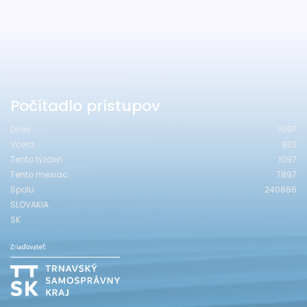
Počítadlo prístupov
Dnes
1097
Včera
833
Tento týždeň
1097
Tento mesiac
7897
Spolu
240886
SLOVAKIA
SK