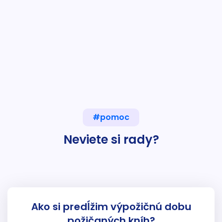
#pomoc
Neviete si rady?
Ako si predĺžim výpožičnú dobu
požičaných kníh?