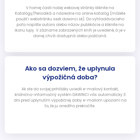
V hornej časti našej webovej stránky kliknite na
Katalógy/Periodiká a následne na online katalóg (môžete
použiť i webstránku sezk.dawinci.sk). Do vyhľadávacieho
poľa napíšte autora alebo názov publikácie a kliknite na
ikonu lupy. V zázname zobrazených kníh je uvedené, či je v
danej chvíli dostupná alebo požičaná.
Ako sa dozviem, že uplynula
výpožičná doba?
Ak ste do svojej prihlášky uviedli e-mailový kontakt,
knižnično-informačný systém DAWINCI vás automaticky 3
dni pred uplynutím výpožičnej doby e-mailom upozorní na
to, že ju onedlho prekročíte.