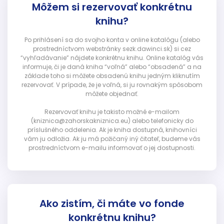
Môžem si rezervovať konkrétnu
knihu?
Po prihlásení sa do svojho konta v online katalógu (alebo
prostredníctvom webstránky sezk.dawinci.sk) si cez
“vyhľadávanie” nájdete konkrétnu knihu. Online katalóg vás
informuje, či je daná kniha “voľná” alebo “obsadená” a na
základe toho si môžete obsadenú knihu jedným kliknutím
rezervovať. V prípade, že je voľná, si ju rovnakým spôsobom
môžete objednať.
Rezervovať knihu je takisto možné e-mailom
(kniznica@zahorskakniznica.eu) alebo telefonicky do
príslušného oddelenia. Ak je kniha dostupná, knihovníci
vám ju odložia. Ak ju má požičaný iný čitateľ, budeme vás
prostredníctvom e-mailu informovať o jej dostupnosti.
Ako zistím, či máte vo fonde
konkrétnu knihu?