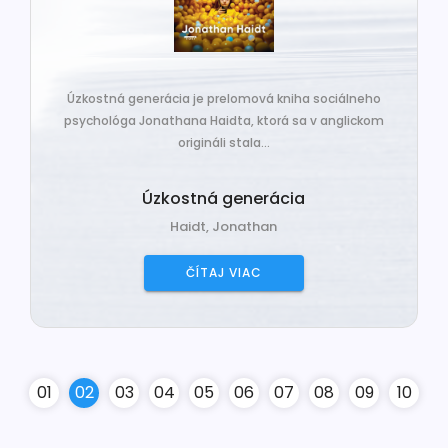
Úzkostná generácia je prelomová kniha sociálneho
psychológa Jonathana Haidta, ktorá sa v anglickom
origináli stala...
Úzkostná generácia
Haidt, Jonathan
ČÍTAJ VIAC
0
1
0
2
0
3
0
4
0
5
0
6
0
7
0
8
0
9
10