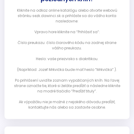
Kliknite na odkaz online katalógu alebo otvorte webovú
stránku sezk.dawinci.sk a prihláste sa do vášho konta
nasledovne:
Vpravo hore kliknite na “Prihlásiť sa”:
Číslo preukazu: číslo čiarového kódu na zadnej strane
vášho preukazu.
Heslo: vaše priezvisko s diakritikou.
(Napríklad: Jozef Mrkvička bude mať heslo “Mrkvička”.).
Po prihlásení uvidíte zoznam vypožičaných kníh. Na ľavej
strane označte tie, ktoré si želáte predĺžiť a následne kliknite
na modré tlačidlo “Predĺžiť tituly”.
Ak výpožičku nie je možné z nejakého dôvodu predĺžiť,
kontaktujte nás alebo sa zastavte osobne.