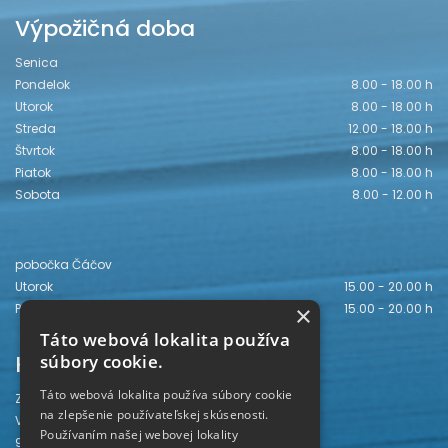
Výpožičná doba
Senica
Pondelok
8.00 - 18.00 h
Utorok
8.00 - 18.00 h
Streda
12.00 - 18.00 h
Štvrtok
8.00 - 18.00 h
Piatok
8.00 - 18.00 h
Sobota
8.00 - 12.00 h
pobočka Čáčov
Utorok
15.00 - 20.00 h
Piatok
15.00 - 20.00 h
×
Táto webová lokalita používa
Kontakt
súbory cookie.
Táto webová lokalita používa súbory cookie
Záhorská knižnica
na zlepšenie používateľskej skúsenosti.
Vajanského 28
Používaním našej webovej lokality
905 01 Senica