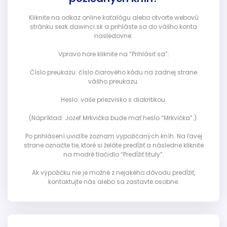
Kliknite na odkaz online katalógu alebo otvorte webovú
stránku sezk.dawinci.sk a prihláste sa do vášho konta
nasledovne:
Vpravo hore kliknite na “Prihlásiť sa”:
Číslo preukazu: číslo čiarového kódu na zadnej strane
vášho preukazu.
Heslo: vaše priezvisko s diakritikou.
(Napríklad: Jozef Mrkvička bude mať heslo “Mrkvička”.).
Po prihlásení uvidíte zoznam vypožičaných kníh. Na ľavej
strane označte tie, ktoré si želáte predĺžiť a následne kliknite
na modré tlačidlo “Predĺžiť tituly”.
Ak výpožičku nie je možné z nejakého dôvodu predĺžiť,
kontaktujte nás alebo sa zastavte osobne.