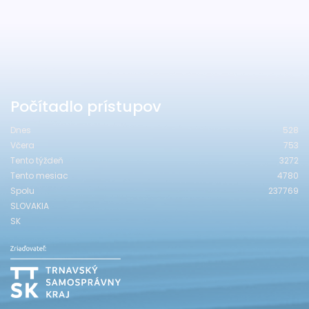
Počítadlo prístupov
Dnes
528
Včera
753
Tento týždeň
3272
Tento mesiac
4780
Spolu
237769
SLOVAKIA
SK