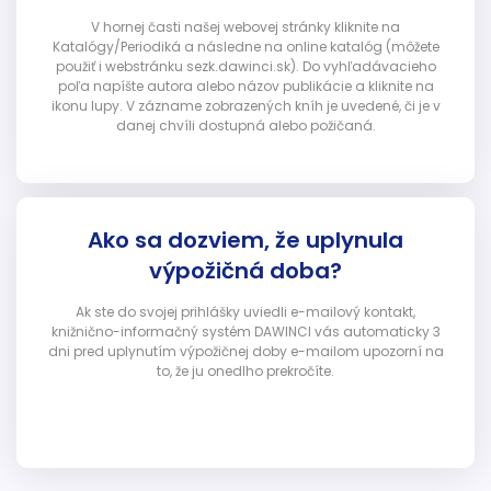
V hornej časti našej webovej stránky kliknite na
Katalógy/Periodiká a následne na online katalóg (môžete
použiť i webstránku sezk.dawinci.sk). Do vyhľadávacieho
poľa napíšte autora alebo názov publikácie a kliknite na
ikonu lupy. V zázname zobrazených kníh je uvedené, či je v
danej chvíli dostupná alebo požičaná.
Ako sa dozviem, že uplynula
výpožičná doba?
Ak ste do svojej prihlášky uviedli e-mailový kontakt,
knižnično-informačný systém DAWINCI vás automaticky 3
dni pred uplynutím výpožičnej doby e-mailom upozorní na
to, že ju onedlho prekročíte.