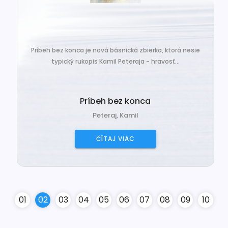
Príbeh bez konca je nová básnická zbierka, ktorá nesie
typický rukopis Kamil Peteraja - hravosť...
Príbeh bez konca
Peteraj, Kamil
ČÍTAJ VIAC
0
1
0
2
0
3
0
4
0
5
0
6
0
7
0
8
0
9
10