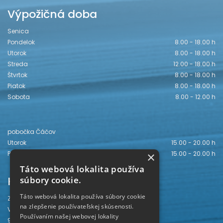
Výpožičná doba
Senica
Pondelok
8.00 - 18.00 h
Utorok
8.00 - 18.00 h
Streda
12.00 - 18.00 h
Štvrtok
8.00 - 18.00 h
Piatok
8.00 - 18.00 h
Sobota
8.00 - 12.00 h
pobočka Čáčov
Utorok
15.00 - 20.00 h
Piatok
15.00 - 20.00 h
×
Táto webová lokalita používa
Kontakt
súbory cookie.
Táto webová lokalita používa súbory cookie
Záhorská knižnica
na zlepšenie používateľskej skúsenosti.
Vajanského 28
Používaním našej webovej lokality
905 01 Senica