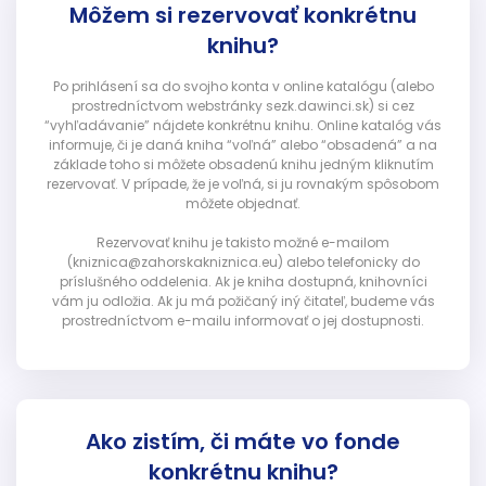
Môžem si rezervovať konkrétnu
knihu?
Po prihlásení sa do svojho konta v online katalógu (alebo
prostredníctvom webstránky sezk.dawinci.sk) si cez
“vyhľadávanie” nájdete konkrétnu knihu. Online katalóg vás
informuje, či je daná kniha “voľná” alebo “obsadená” a na
základe toho si môžete obsadenú knihu jedným kliknutím
rezervovať. V prípade, že je voľná, si ju rovnakým spôsobom
môžete objednať.
Rezervovať knihu je takisto možné e-mailom
(kniznica@zahorskakniznica.eu) alebo telefonicky do
príslušného oddelenia. Ak je kniha dostupná, knihovníci
vám ju odložia. Ak ju má požičaný iný čitateľ, budeme vás
prostredníctvom e-mailu informovať o jej dostupnosti.
Ako zistím, či máte vo fonde
konkrétnu knihu?