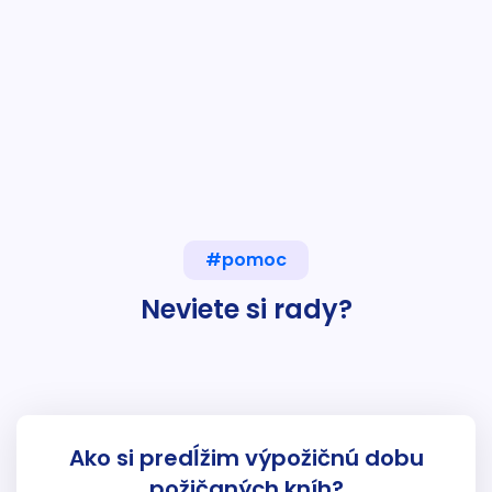
#pomoc
Neviete si rady?
Ako si predĺžim výpožičnú dobu
požičaných kníh?