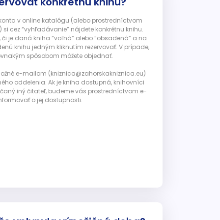
ervovať konkrétnu knihu?
 konta v online katalógu (alebo prostredníctvom
 si cez “vyhľadávanie” nájdete konkrétnu knihu.
, či je daná kniha “voľná” alebo “obsadená” a na
enú knihu jedným kliknutím rezervovať. V prípade,
ju rovnakým spôsobom môžete objednať.
 možné e-mailom (kniznica@zahorskakniznica.eu)
ného oddelenia. Ak je kniha dostupná, knihovníci
ičaný iný čitateľ, budeme vás prostredníctvom e-
nformovať o jej dostupnosti.