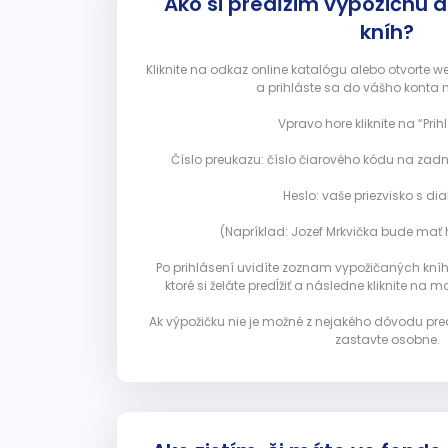
Ako si predĺžim výpožičnú 
kníh?
Kliknite na odkaz online katalógu alebo otvorte 
a prihláste sa do vášho konta 
Vpravo hore kliknite na “Prihl
Číslo preukazu: číslo čiarového kódu na zadn
Heslo: vaše priezvisko s diak
(Napríklad: Jozef Mrkvička bude mať h
Po prihlásení uvidíte zoznam vypožičaných kníh. 
ktoré si želáte predĺžiť a následne kliknite na mod
Ak výpožičku nie je možné z nejakého dôvodu pred
zastavte osobne.