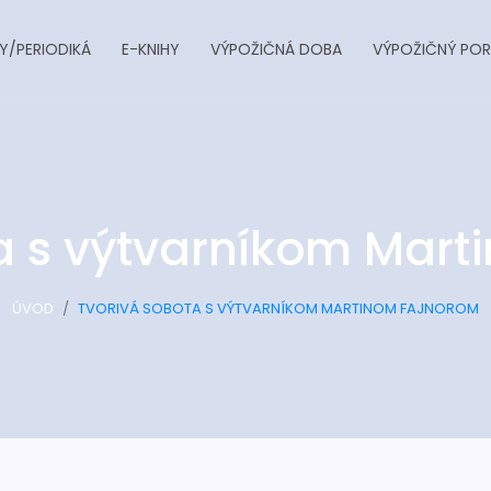
Y/PERIODIKÁ
E-KNIHY
VÝPOŽIČNÁ DOBA
VÝPOŽIČNÝ POR
a s výtvarníkom Mar
ÚVOD
TVORIVÁ SOBOTA S VÝTVARNÍKOM MARTINOM FAJNOROM