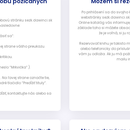
dobu požičaných
Môžem si rez
Po prihlásení sa do svojho
webstránky sezk.dawinci.sk)
webovú stránku sezk.dawinci.sk
Online katalóg vás informuje
nasledovne:
základe toho si môžete obsad
že je voľná, si 
ásiť sa”:
Rezervovať knihu je takisto
ej strane vášho preukazu.
alebo telefonicky do prísluš
vám ju odložia. Ak ju má pož
ritikou.
mailu i
eslo “Mrkvička”.).
Na ľavej strane označte tie,
ré tlačidlo “Predĺžiť tituly”.
ĺžiť, kontaktujte nás alebo sa