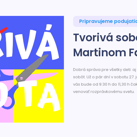
Pripravujeme podujati
Tvorivá sob
Martinom F
Dobrá správa pre všetky deti: aj
sobôt. Už o pár dní v sobotu 27.
vás bude od 9:30 h do 11,30 h ča
venovať rozprávkovému svetu.