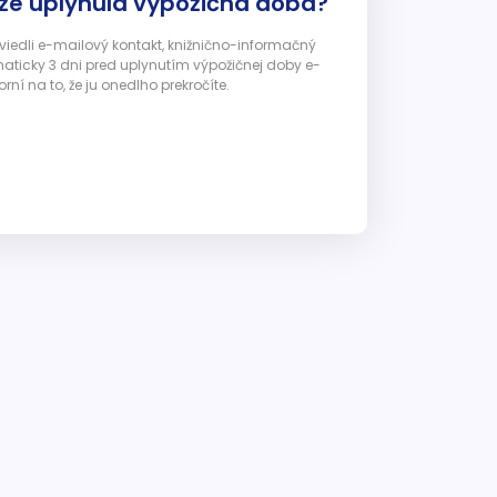
 že uplynula výpožičná doba?
 uviedli e-mailový kontakt, knižnično-informačný
ticky 3 dni pred uplynutím výpožičnej doby e-
ní na to, že ju onedlho prekročíte.