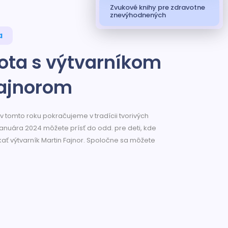
Zvukové knihy pre zdravotne
znevýhodnených
a
ota s výtvarníkom
ajnorom
 v tomto roku pokračujeme v tradícii tvorivých
 januára 2024 môžete prísť do odd. pre deti, kde
kať výtvarník Martin Fajnor. Spoločne sa môžete