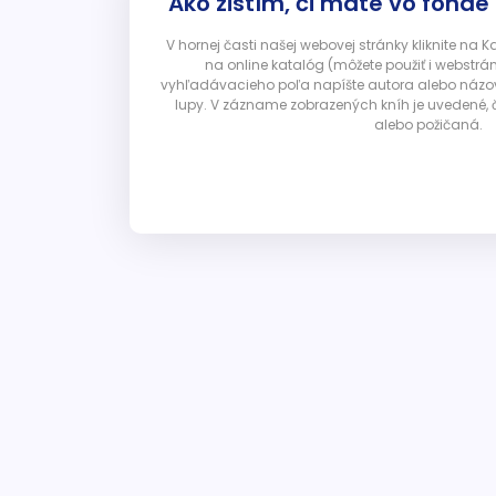
Ako zistím, či máte vo fonde
V hornej časti našej webovej stránky kliknite na 
na online katalóg (môžete použiť i webstrá
vyhľadávacieho poľa napíšte autora alebo názov p
lupy. V zázname zobrazených kníh je uvedené, č
alebo požičaná.