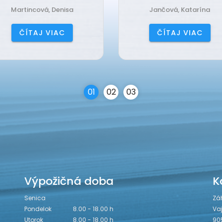
Martincová, Denisa
Jančová, Katarína
ČÍTAJ VIAC
ČÍTAJ VIAC
0
1
0
2
0
3
Výpožičná doba
K
Senica
Zá
Pondelok
8.00 - 18.00 h
Va
Utorok
8.00 - 18.00 h
90