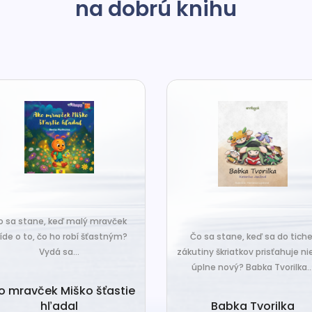
na dobrú knihu
o sa stane, keď malý mravček
íde o to, čo ho robí šťastným?
Čo sa stane, keď sa do tiche
Vydá sa...
zákutiny škriatkov prisťahuje ni
úplne nový? Babka Tvorilka..
o mravček Miško šťastie
hľadal
Babka Tvorilka