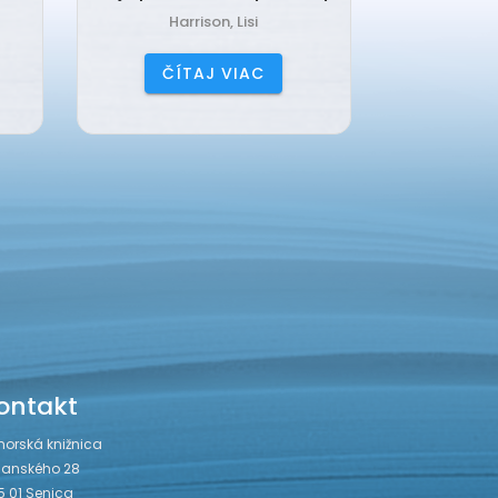
Harrison, Lisi
Čerňa
ČÍTAJ VIAC
ČÍ
ontakt
horská knižnica
janského 28
5 01 Senica