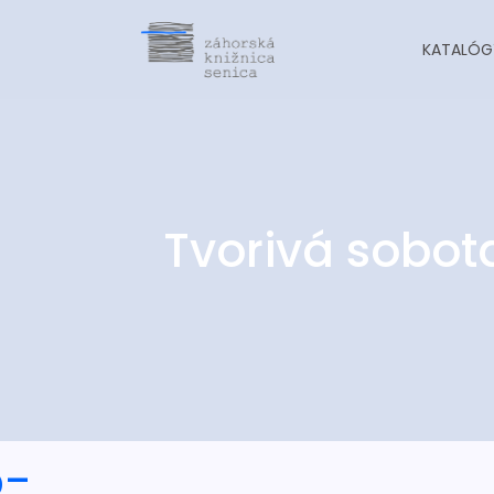
KATALÓG
Tvorivá sobot
o-