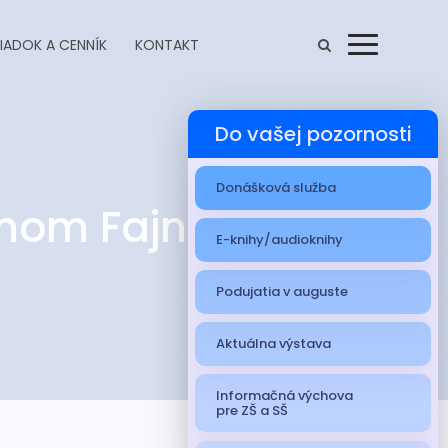
IADOK A CENNÍK
KONTAKT
Menu
Do vašej pozornosti
Donášková služba
tinom Fajnorom
E-knihy/audioknihy
Podujatia v auguste
Aktuálna výstava
Informačná výchova
pre ZŠ a SŠ