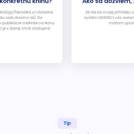
 konkrétnu knihu?
Ako sa dozviem,
Katalógy/Periodiká a následne
Ak ste do svojej prihlášky
nku sezk.dawinci.sk). Do
systém DAWINCI vás automa
ublikácie a kliknite na ikonu
mailom upozor
i je v danej chvíli dostupná
Tip