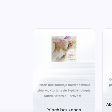
za len k tým,
Č
veľa. Prichádza
Príbeh bez konca je nová básnická
pr
 prázdnotu,...
zbierka, ktorá nesie typický rukopis
Kamil Peteraja - hravosť...
ia k
Ak
deniu
Príbeh bez konca