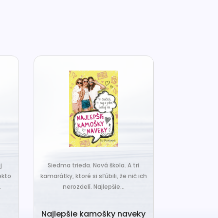
j
Siedma trieda. Nová škola. A tri
Čo ak váš van
ekto
kamarátky, ktoré si sľúbili, že nič ich
hrudka peria,
.
nerozdelí. Najlepšie...
a o
Najlepšie kamošky naveky
Vankú