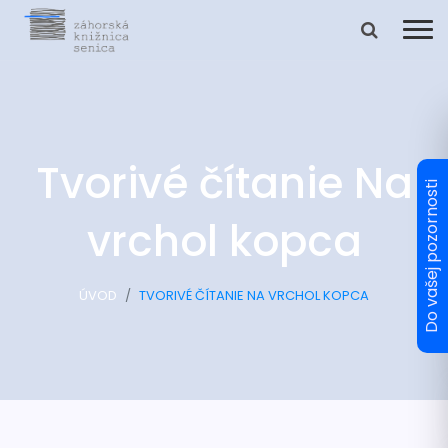
Tvorivé čítanie Na
vrchol kopca
ÚVOD
TVORIVÉ ČÍTANIE NA VRCHOL KOPCA