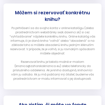
Môžem si rezervovať konkrétnu
knihu?
Po prihlásení sa do svojho konta v online katalógu (alebo
prostredníctvom webstránky sezk.dawinci.sk) si cez
“vyhľadávanie” nájdete konkrétnu knihu. Online katalóg vás
informuje, či je daná kniha “voľná” alebo “obsadená” a na
základe toho si môžete obsadenú knihu jedným kliknutím
rezervovať. V prípade, že je voľná, si ju rovnakým spôsobom
môžete objednať.
Rezervovať knihu je takisto možné e-mailom
(kniznica@zahorskakniznica.eu) alebo telefonicky do
príslušného oddelenia. Ak je kniha dostupná, knihovníci
vám ju odložia. Ak ju má požičaný iný čitateľ, budeme vás
prostredníctvom e-mailu informovať o jej dostupnosti.
Ako zistím, či máte vo fonde