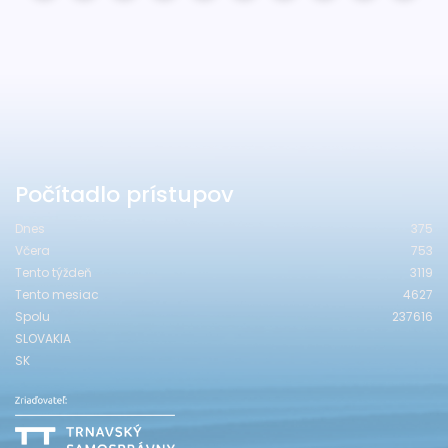
Počítadlo prístupov
Dnes
375
Včera
753
Tento týždeň
3119
Tento mesiac
4627
Spolu
237616
SLOVAKIA
SK