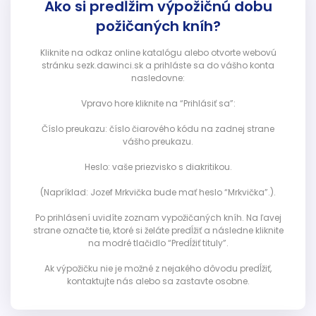
Ako si predĺžim výpožičnú dobu
požičaných kníh?
Kliknite na odkaz online katalógu alebo otvorte webovú
stránku sezk.dawinci.sk a prihláste sa do vášho konta
nasledovne:
Vpravo hore kliknite na “Prihlásiť sa”:
Číslo preukazu: číslo čiarového kódu na zadnej strane
vášho preukazu.
Heslo: vaše priezvisko s diakritikou.
(Napríklad: Jozef Mrkvička bude mať heslo “Mrkvička”.).
Po prihlásení uvidíte zoznam vypožičaných kníh. Na ľavej
strane označte tie, ktoré si želáte predĺžiť a následne kliknite
na modré tlačidlo “Predĺžiť tituly”.
Ak výpožičku nie je možné z nejakého dôvodu predĺžiť,
kontaktujte nás alebo sa zastavte osobne.