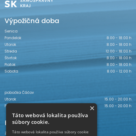
Výpožičná doba
Senica
Pondelok
8.00 - 18.00 h
Utorok
8.00 - 18.00 h
Streda
12.00 - 18.00 h
Štvrtok
8.00 - 18.00 h
Piatok
8.00 - 18.00 h
Sobota
8.00 - 12.00 h
pobočka Čáčov
Utorok
15.00 - 20.00 h
×
Piatok
15.00 - 20.00 h
Táto webová lokalita používa
Kontakt
súbory cookie.
Táto webová lokalita používa súbory cookie
Záhorská knižnica