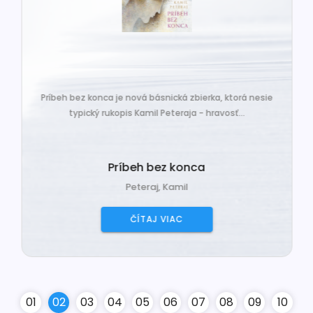
Príbeh bez konca je nová básnická zbierka, ktorá nesie
typický rukopis Kamil Peteraja - hravosť...
Príbeh bez konca
Peteraj, Kamil
ČÍTAJ VIAC
0
1
0
2
0
3
0
4
0
5
0
6
0
7
0
8
0
9
10