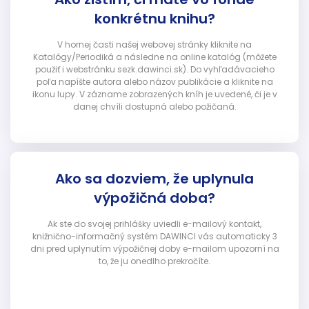
konkrétnu knihu?
V hornej časti našej webovej stránky kliknite na
Katalógy/Periodiká a následne na online katalóg (môžete
použiť i webstránku sezk.dawinci.sk). Do vyhľadávacieho
poľa napíšte autora alebo názov publikácie a kliknite na
ikonu lupy. V zázname zobrazených kníh je uvedené, či je v
danej chvíli dostupná alebo požičaná.
Ako sa dozviem, že uplynula
výpožičná doba?
Ak ste do svojej prihlášky uviedli e-mailový kontakt,
knižnično-informačný systém DAWINCI vás automaticky 3
dni pred uplynutím výpožičnej doby e-mailom upozorní na
to, že ju onedlho prekročíte.