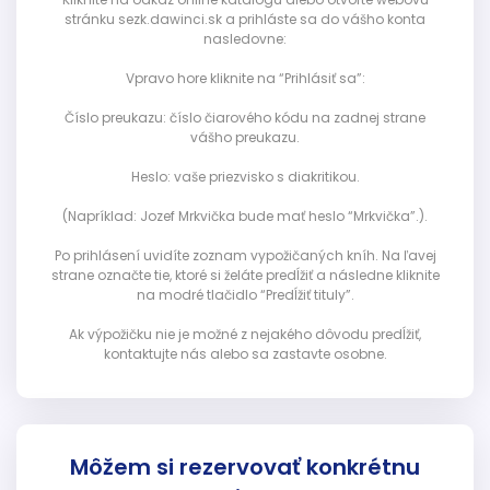
stránku sezk.dawinci.sk a prihláste sa do vášho konta
nasledovne:
Vpravo hore kliknite na “Prihlásiť sa”:
Číslo preukazu: číslo čiarového kódu na zadnej strane
vášho preukazu.
Heslo: vaše priezvisko s diakritikou.
(Napríklad: Jozef Mrkvička bude mať heslo “Mrkvička”.).
Po prihlásení uvidíte zoznam vypožičaných kníh. Na ľavej
strane označte tie, ktoré si želáte predĺžiť a následne kliknite
na modré tlačidlo “Predĺžiť tituly”.
Ak výpožičku nie je možné z nejakého dôvodu predĺžiť,
kontaktujte nás alebo sa zastavte osobne.
Môžem si rezervovať konkrétnu