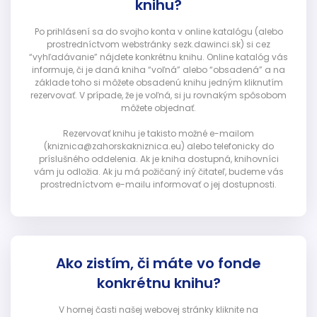
knihu?
Po prihlásení sa do svojho konta v online katalógu (alebo
prostredníctvom webstránky sezk.dawinci.sk) si cez
“vyhľadávanie” nájdete konkrétnu knihu. Online katalóg vás
informuje, či je daná kniha “voľná” alebo “obsadená” a na
základe toho si môžete obsadenú knihu jedným kliknutím
rezervovať. V prípade, že je voľná, si ju rovnakým spôsobom
môžete objednať.
Rezervovať knihu je takisto možné e-mailom
(kniznica@zahorskakniznica.eu) alebo telefonicky do
príslušného oddelenia. Ak je kniha dostupná, knihovníci
vám ju odložia. Ak ju má požičaný iný čitateľ, budeme vás
prostredníctvom e-mailu informovať o jej dostupnosti.
Ako zistím, či máte vo fonde
konkrétnu knihu?
V hornej časti našej webovej stránky kliknite na