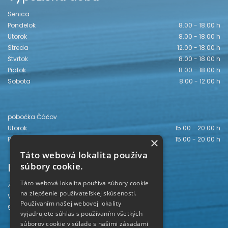
Senica
Pondelok
8.00 - 18.00 h
Utorok
8.00 - 18.00 h
Streda
12.00 - 18.00 h
Štvrtok
8.00 - 18.00 h
Piatok
8.00 - 18.00 h
Sobota
8.00 - 12.00 h
pobočka Čáčov
Utorok
15.00 - 20.00 h
×
Piatok
15.00 - 20.00 h
Táto webová lokalita používa
Kontakt
súbory cookie.
Táto webová lokalita používa súbory cookie
Záhorská knižnica
na zlepšenie používateľskej skúsenosti.
Vajanského 28
Používaním našej webovej lokality
905 01 Senica
vyjadrujete súhlas s používaním všetkých
súborov cookie v súlade s našimi zásadami