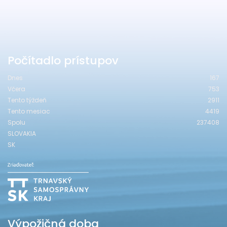
Počítadlo prístupov
Dnes
167
Včera
753
Tento týždeň
2911
Tento mesiac
4419
Spolu
237408
SLOVAKIA
SK
Výpožičná doba