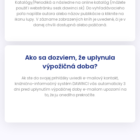
Katalógy/Periodiká a následne na online katalóg (môžete
použiť i webstránku sezk.dawinci.sk). Do vyhľadávacieho
poľa napíšte autora alebo názov publikácie a kliknite na
ikonu lupy. V zázname zobrazených kníh je uvedené, či je v
danej chvíli dostupná alebo požičaná.
Ako sa dozviem, že uplynula
výpožičná doba?
Ak ste do svojej prihlášky uviedli e-mailový kontakt,
knižnično-informačný systém DAWINCI vás automaticky 3
dni pred uplynutím výpožičnej doby e-mailom upozorní na
to, že ju onedlho prekročíte.