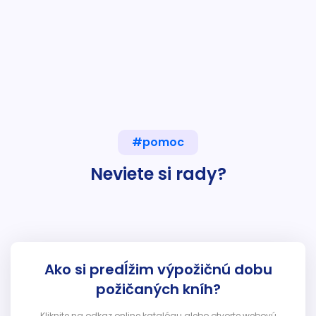
#pomoc
Neviete si rady?
Ako si predĺžim výpožičnú dobu
požičaných kníh?
Kliknite na odkaz online katalógu alebo otvorte webovú