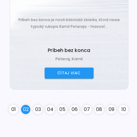
Príbeh bez konca je nová básnická zbierka, ktorá nesie
typický rukopis Kamil Peteraja - hravosť...
Príbeh bez konca
Peteraj, Kamil
ČÍTAJ VIAC
0
1
0
2
0
3
0
4
0
5
0
6
0
7
0
8
0
9
10