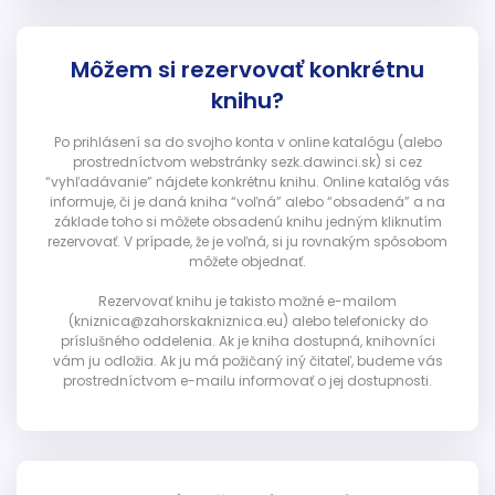
Môžem si rezervovať konkrétnu
knihu?
Po prihlásení sa do svojho konta v online katalógu (alebo
prostredníctvom webstránky sezk.dawinci.sk) si cez
“vyhľadávanie” nájdete konkrétnu knihu. Online katalóg vás
informuje, či je daná kniha “voľná” alebo “obsadená” a na
základe toho si môžete obsadenú knihu jedným kliknutím
rezervovať. V prípade, že je voľná, si ju rovnakým spôsobom
môžete objednať.
Rezervovať knihu je takisto možné e-mailom
(kniznica@zahorskakniznica.eu) alebo telefonicky do
príslušného oddelenia. Ak je kniha dostupná, knihovníci
vám ju odložia. Ak ju má požičaný iný čitateľ, budeme vás
prostredníctvom e-mailu informovať o jej dostupnosti.