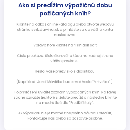
Ako si predĺžim výpožičnú dobu
požičaných kníh?
Kliknite na odkaz online katalógu alebo otvorte webovú
stránku sezk.dawinci.sk a prihláste sa do vášho konta
nasledovne:
Vpravo hore kliknite na “Prihlásiť sa”:
Číslo preukazu: číslo čiarového kódu na zadnej strane
vášho preukazu.
Heslo: vaše priezvisko s diakritikou.
(Napríklad: Jozef Mrkvička bude mať heslo “Mrkvička”.).
Po prihlásení uvidíte zoznam vypožičaných kníh. Na ľavej
strane označte tie, ktoré si želáte predĺžiť a následne kliknite
na modré tlačidlo “Predĺžiť tituly”.
Ak výpožičku nie je možné z nejakého dôvodu predĺžiť,
kontaktujte nás alebo sa zastavte osobne.