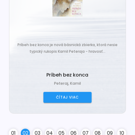
Príbeh bez konca je nová básnická zbierka, ktorá nesie
typický rukopis Kamil Peteraja - hravosť...
Príbeh bez konca
Peteraj, Kamil
ČÍTAJ VIAC
0
1
0
2
0
3
0
4
0
5
0
6
0
7
0
8
0
9
10