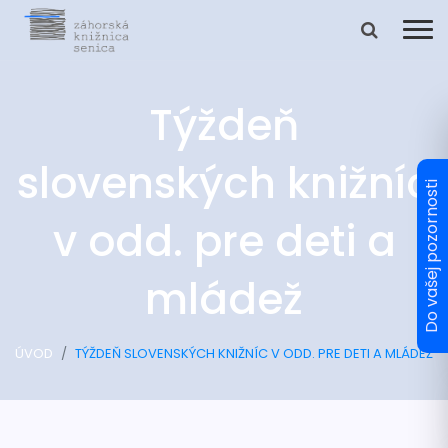
Týždeň
slovenských knižníc
v odd. pre deti a
mládež
ÚVOD
TÝŽDEŇ SLOVENSKÝCH KNIŽNÍC V ODD. PRE DETI A MLÁDEŽ