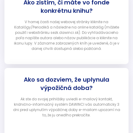
Ako zistím, či máte vo fonde
konkrétnu knihu?
V hornej časti našej webovej stránky kliknite na
Katalógy/Periodiká a následne na online katalóg (môžete
použiť i webstránku sezk.dawinci.sk). Do vyhľadávacieho
poľa napíšte autora alebo názov publikácie a kliknite na
ikonu lupy. V zázname zobrazených kníh je uvedené, či je v
danej chvíli dostupná alebo požičaná.
Ako sa dozviem, že uplynula
výpožičná doba?
Ak ste do svojej prihlášky uviedli e-mailový kontakt,
knižnično-informačný systém DAWINCI vás automaticky 3
dni pred uplynutím výpožičnej doby e-mailom upozorní na
to, že ju onedlho prekročíte.