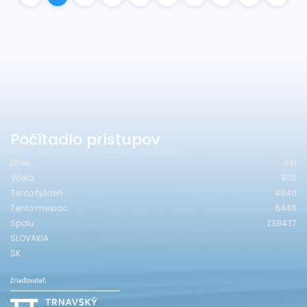
Počítadlo prístupov
Dnes
481
Včera
930
Tento týždeň
4940
Tento mesiac
6448
Spolu
239437
SLOVAKIA
SK