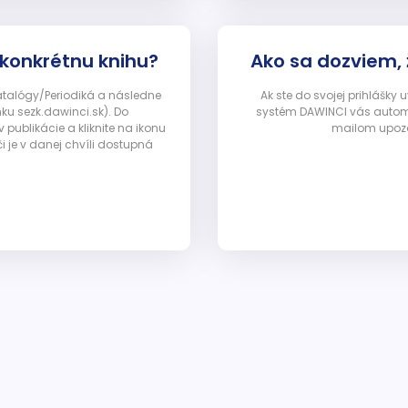
 konkrétnu knihu?
Ako sa dozviem,
Katalógy/Periodiká a následne
Ak ste do svojej prihlášky
nku sezk.dawinci.sk). Do
systém DAWINCI vás automa
ublikácie a kliknite na ikonu
mailom upozor
i je v danej chvíli dostupná