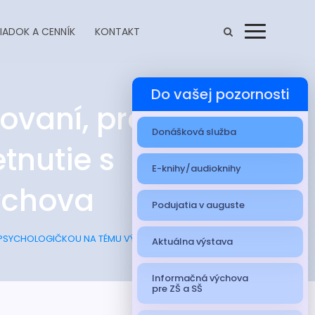
IADOK A CENNÍK
KONTAKT
Menu
Do vašej pozornosti
ovaní, pre deti
Donášková služba
etnutie s
E-knihy/audioknihy
ýchova
Podujatia v auguste
E S PSYCHOLOGIČKOU NA TÉMU VÝCHOVA
Aktuálna výstava
Informačná výchova
pre ZŠ a SŠ