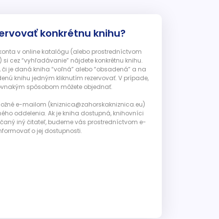
ervovať konkrétnu knihu?
 konta v online katalógu (alebo prostredníctvom
 si cez “vyhľadávanie” nájdete konkrétnu knihu.
, či je daná kniha “voľná” alebo “obsadená” a na
enú knihu jedným kliknutím rezervovať. V prípade,
ju rovnakým spôsobom môžete objednať.
 možné e-mailom (kniznica@zahorskakniznica.eu)
ného oddelenia. Ak je kniha dostupná, knihovníci
ičaný iný čitateľ, budeme vás prostredníctvom e-
nformovať o jej dostupnosti.