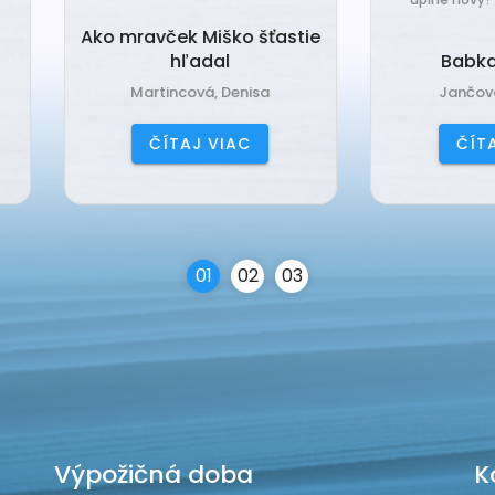
o mravček Miško šťastie
hľadal
Babka Tvorilka
Martincová, Denisa
Jančová, Katarína
ČÍTAJ VIAC
ČÍTAJ VIAC
0
1
0
2
0
3
Výpožičná doba
K