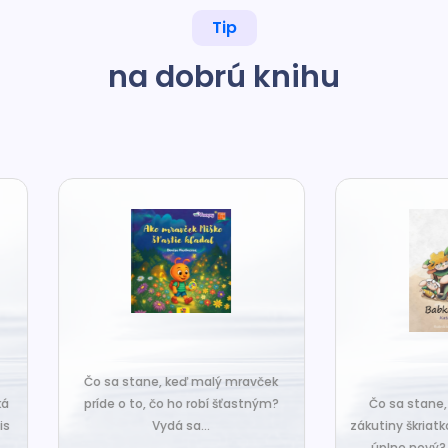
Tip
na dobrú knihu
o sa stane, keď malý mravček
íde o to, čo ho robí šťastným?
Čo sa stane, keď sa do tiche
Vydá sa...
zákutiny škriatkov prisťahuje ni
úplne nový? Babka Tvorilka..