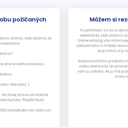
dobu požičaných
Môžem si rez
Po prihlásení sa do svojho
webstránky sezk.dawinci.sk)
webovú stránku sezk.dawinci.sk
Online katalóg vás informuje
nasledovne:
základe toho si môžete obsad
že je voľná, si 
ásiť sa”:
Rezervovať knihu je takisto
ej strane vášho preukazu.
alebo telefonicky do prísluš
vám ju odložia. Ak ju má pož
ritikou.
mailu i
eslo “Mrkvička”.).
Na ľavej strane označte tie,
ré tlačidlo “Predĺžiť tituly”.
ĺžiť, kontaktujte nás alebo sa