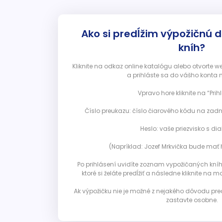
Ako si predĺžim výpožičnú 
kníh?
Kliknite na odkaz online katalógu alebo otvorte 
a prihláste sa do vášho konta 
Vpravo hore kliknite na “Prihl
Číslo preukazu: číslo čiarového kódu na zadn
Heslo: vaše priezvisko s diak
(Napríklad: Jozef Mrkvička bude mať h
Po prihlásení uvidíte zoznam vypožičaných kníh. 
ktoré si želáte predĺžiť a následne kliknite na mod
Ak výpožičku nie je možné z nejakého dôvodu pred
zastavte osobne.