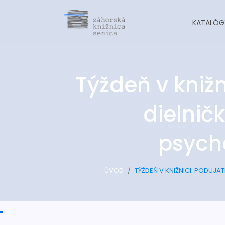
KATALÓG
Týždeň v knižn
dielničk
psych
ÚVOD
TÝŽDEŇ V KNIŽNICI: PODUJA
-