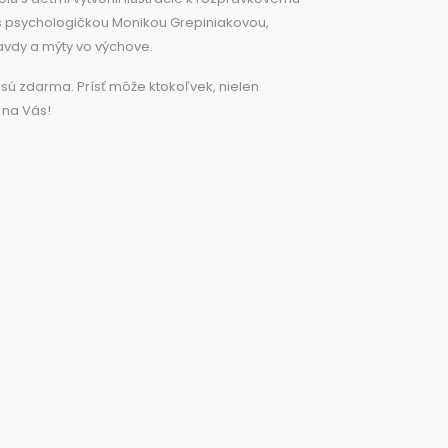
 s psychologičkou Monikou Grepiniakovou,
vdy a mýty vo výchove.
i sú zdarma. Prísť môže ktokoľvek, nielen
a na Vás!