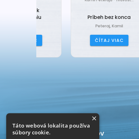
ia k
Ak
deniu
Príbeh bez konca
ana
Peteraj, Kamil
IAC
ČÍTAJ VIAC
×
Táto webová lokalita používa
Počítadlo prístupov
súbory cookie.