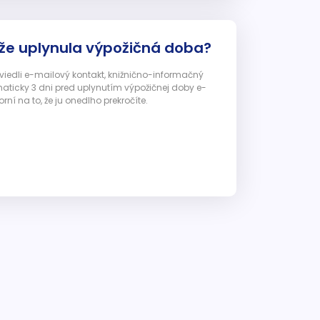
 že uplynula výpožičná doba?
 uviedli e-mailový kontakt, knižnično-informačný
ticky 3 dni pred uplynutím výpožičnej doby e-
ní na to, že ju onedlho prekročíte.