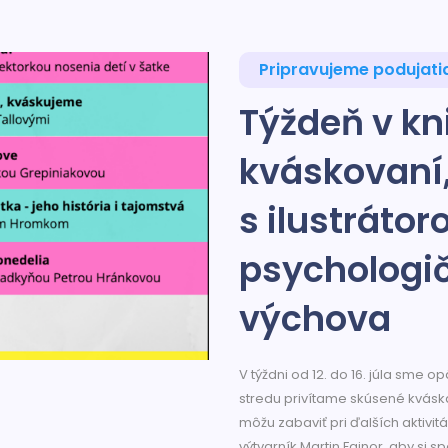
Pripravujeme podujati
Týždeň v kni
kváskovaní, 
s ilustrátor
psychologi
výchova
V týždni od 12. do 16. júla sme o
stredu privítame skúsené kváskar
môžu zabaviť pri ďalších aktivit
výtvarník Martin Fajnor, aby si s