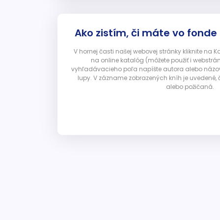
Ako zistím, či máte vo fonde
V hornej časti našej webovej stránky kliknite na 
na online katalóg (môžete použiť i webstrá
vyhľadávacieho poľa napíšte autora alebo názov p
lupy. V zázname zobrazených kníh je uvedené, č
alebo požičaná.