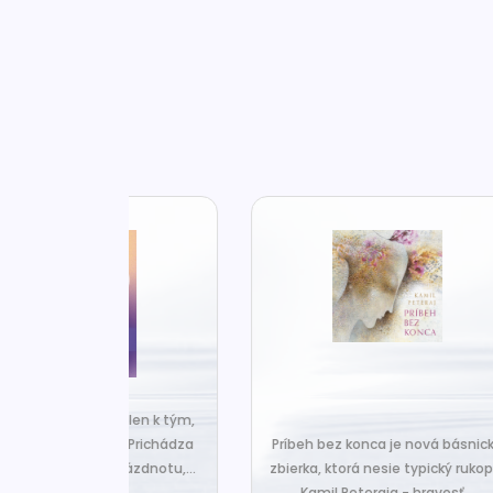
za len k tým,
Č
veľa. Prichádza
Príbeh bez konca je nová básnická
pr
 prázdnotu,...
zbierka, ktorá nesie typický rukopis
Kamil Peteraja - hravosť...