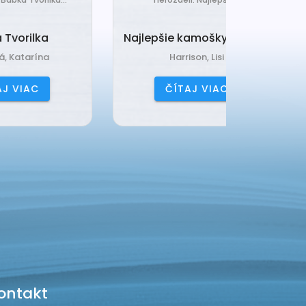
Najlepšie kamošky naveky
Vankú
Harrison, Lisi
Čerňa
ČÍTAJ VIAC
ČÍ
ontakt