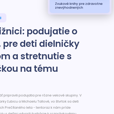
Zvukové knihy pre zdravotne
znevýhodnených
a
žnici: podujatie o
pre deti dielničky
om a stretnutie s
čkou na tému
päť pripravili podujatia pre rôzne vekové skupiny. V
ky Ľubicu a Michaelu Tallové, vo štvrtok sa deti
ách Prečítaného leta - tentoraz k nám príde
polu s deťmi vytvorili ilustrácie k rozprávkovému