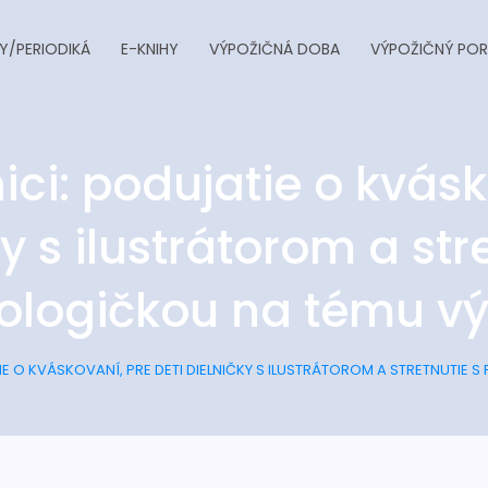
Y/PERIODIKÁ
E-KNIHY
VÝPOŽIČNÁ DOBA
VÝPOŽIČNÝ POR
ici: podujatie o kvásk
y s ilustrátorom a str
ologičkou na tému v
TIE O KVÁSKOVANÍ, PRE DETI DIELNIČKY S ILUSTRÁTOROM A STRETNUTI