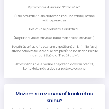
Vpravo hore kliknite na “Prihlásiť sa”:
Číslo preukazu: číslo čiarového kódu na zadnej strane
vášho preukazu.
Heslo: vaše priezvisko s diakritikou.
(Napríklad: Jozef Mrkvička bude mať heslo “Mrkvička”.).
Po prihlásení uvidíte zoznam vypožičaných kníh. Na ľavej
strane označte tie, ktoré si želáte predĺžiť a následne kliknite
na modré tlačidlo “Predĺžiť tituly”.
Ak výpožičku nie je možné z nejakého dôvodu predĺžiť,
kontaktujte nás alebo sa zastavte osobne.
Môžem si rezervovať konkrétnu
knihu?