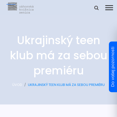
Ukrajinský teen
klub má za sebou
premiéru
ÚVOD
UKRAJINSKÝ TEEN KLUB MÁ ZA SEBOU PREMIÉRU