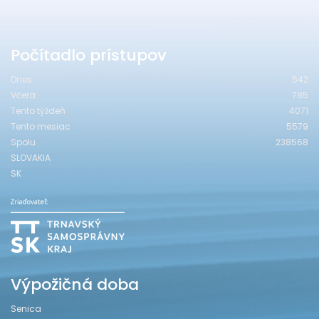
Počítadlo prístupov
Dnes
542
Včera
785
Tento týždeň
4071
Tento mesiac
5579
Spolu
238568
SLOVAKIA
SK
Výpožičná doba
Senica