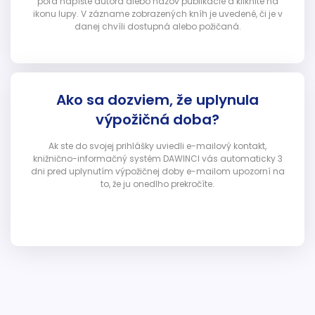
poľa napíšte autora alebo názov publikácie a kliknite na
ikonu lupy. V zázname zobrazených kníh je uvedené, či je v
danej chvíli dostupná alebo požičaná.
Ako sa dozviem, že uplynula
výpožičná doba?
Ak ste do svojej prihlášky uviedli e-mailový kontakt,
knižnično-informačný systém DAWINCI vás automaticky 3
dni pred uplynutím výpožičnej doby e-mailom upozorní na
to, že ju onedlho prekročíte.