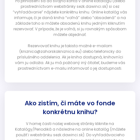
Po prihlásení sa do svojho konta v online katalógu (alebo
prostredníctvom webstránky sezk.dawinci.sk) si cez
“vyhľadávanie” nájdete konkrétnu knihu. Online katalóg vás
informuje, či je daná kniha “voľná” alebo “obsadená” a na
základe toho si môžete obsadenú knihu jedným kliknutím
rezervovať. V prípade, že je voľná, si ju rovnakým spôsobom
môžete objednať.
Rezervovať knihu je takisto možné e-mailom
(kniznica@zahorskakniznica.eu) alebo telefonicky do
príslušného oddelenia. Ak je kniha dostupná, knihovníci
vám ju odložia. Ak ju má požičaný iný čitateľ, budeme vás
prostredníctvom e-mailu informovať o jej dostupnosti.
Ako zistím, či máte vo fonde
konkrétnu knihu?
V hornej časti našej webovej stránky kliknite na
Katalógy/Periodiká a následne na online katalóg (môžete
použiť i webstránku sezk.dawinci.sk). Do vyhľadávacieho