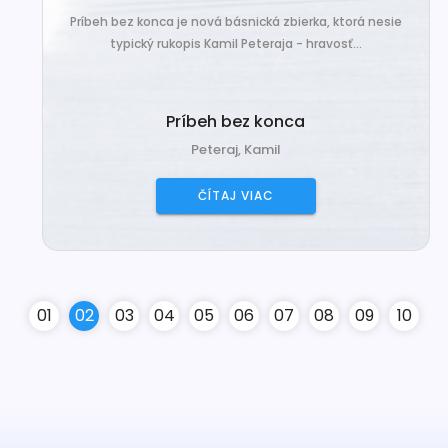
Príbeh bez konca je nová básnická zbierka, ktorá nesie
typický rukopis Kamil Peteraja - hravosť...
Príbeh bez konca
Peteraj, Kamil
ČÍTAJ VIAC
0
1
0
2
0
3
0
4
0
5
0
6
0
7
0
8
0
9
10