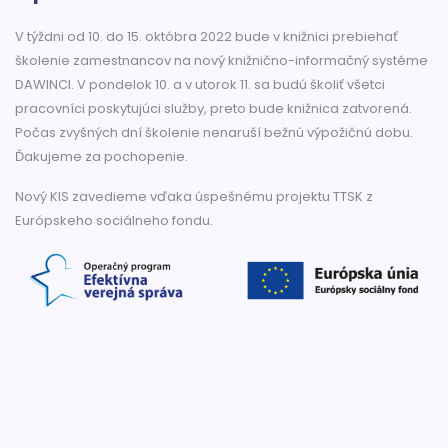
V týždni od 10. do 15. októbra 2022 bude v knižnici prebiehať
školenie zamestnancov na nový knižnično-informačný systéme
DAWINCI. V pondelok 10. a v utorok 11. sa budú školiť všetci
pracovníci poskytujúci služby, preto bude knižnica zatvorená.
Počas zvyšných dní školenie nenaruší bežnú výpožičnú dobu.
Ďakujeme za pochopenie.
Nový KIS zavedieme vďaka úspešnému projektu TTSK z
Európskeho sociálneho fondu.