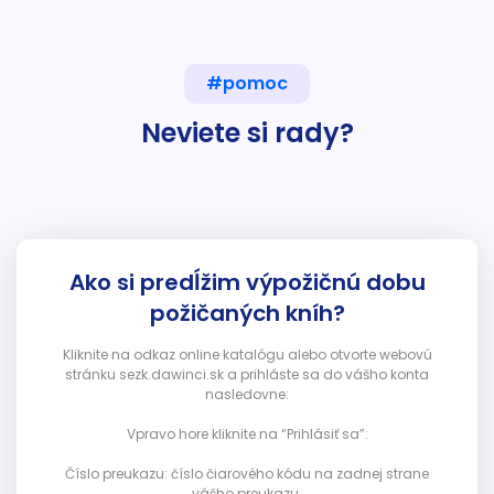
#pomoc
Neviete si rady?
Ako si predĺžim výpožičnú dobu
požičaných kníh?
Kliknite na odkaz online katalógu alebo otvorte webovú
stránku sezk.dawinci.sk a prihláste sa do vášho konta
nasledovne:
Vpravo hore kliknite na “Prihlásiť sa”:
Číslo preukazu: číslo čiarového kódu na zadnej strane
vášho preukazu.