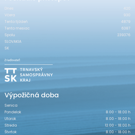
Dnes
420
Včera
930
Tento týždeň
4879
Tento mesiac
6387
Spolu
239376
SLOVAKIA
SK
Výpožičná doba
Senica
Pondelok
8.00 - 18.00 h
Utorok
8.00 - 18.00 h
Streda
12.00 - 18.00 h
Štvrtok
8.00 - 18.00 h