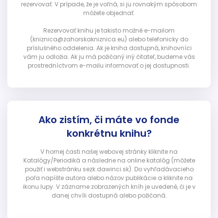
rezervovať. V prípade, že je voľná, si ju rovnakým spôsobom
môžete objednať.
Rezervovať knihu je takisto možné e-mailom
(kniznica@zahorskakniznica.eu) alebo telefonicky do
príslušného oddelenia. Ak je kniha dostupná, knihovníci
vám ju odložia. Ak ju má požičaný iný čitateľ, budeme vás
prostredníctvom e-mailu informovať o jej dostupnosti.
Ako zistím, či máte vo fonde
konkrétnu knihu?
V hornej časti našej webovej stránky kliknite na
Katalógy/Periodiká a následne na online katalóg (môžete
použiť i webstránku sezk.dawinci.sk). Do vyhľadávacieho
poľa napíšte autora alebo názov publikácie a kliknite na
ikonu lupy. V zázname zobrazených kníh je uvedené, či je v
danej chvíli dostupná alebo požičaná.