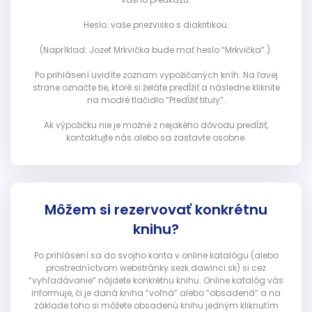
Heslo: vaše priezvisko s diakritikou.
(Napríklad: Jozef Mrkvička bude mať heslo “Mrkvička”.).
Po prihlásení uvidíte zoznam vypožičaných kníh. Na ľavej
strane označte tie, ktoré si želáte predĺžiť a následne kliknite
na modré tlačidlo “Predĺžiť tituly”.
Ak výpožičku nie je možné z nejakého dôvodu predĺžiť,
kontaktujte nás alebo sa zastavte osobne.
Môžem si rezervovať konkrétnu
knihu?
Po prihlásení sa do svojho konta v online katalógu (alebo
prostredníctvom webstránky sezk.dawinci.sk) si cez
“vyhľadávanie” nájdete konkrétnu knihu. Online katalóg vás
informuje, či je daná kniha “voľná” alebo “obsadená” a na
základe toho si môžete obsadenú knihu jedným kliknutím