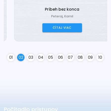
Príbeh bez konca
Peteraj, Kamil
ČÍTAJ VIAC
0
1
0
2
0
3
0
4
0
5
0
6
0
7
0
8
0
9
10
Počítadlo prístupov