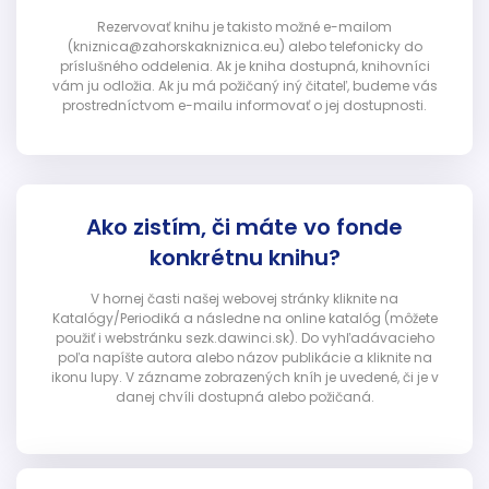
Rezervovať knihu je takisto možné e-mailom
(kniznica@zahorskakniznica.eu) alebo telefonicky do
príslušného oddelenia. Ak je kniha dostupná, knihovníci
vám ju odložia. Ak ju má požičaný iný čitateľ, budeme vás
prostredníctvom e-mailu informovať o jej dostupnosti.
Ako zistím, či máte vo fonde
konkrétnu knihu?
V hornej časti našej webovej stránky kliknite na
Katalógy/Periodiká a následne na online katalóg (môžete
použiť i webstránku sezk.dawinci.sk). Do vyhľadávacieho
poľa napíšte autora alebo názov publikácie a kliknite na
ikonu lupy. V zázname zobrazených kníh je uvedené, či je v
danej chvíli dostupná alebo požičaná.