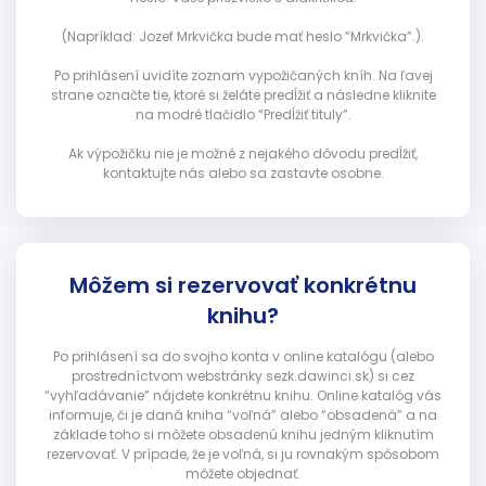
(Napríklad: Jozef Mrkvička bude mať heslo “Mrkvička”.).
Po prihlásení uvidíte zoznam vypožičaných kníh. Na ľavej
strane označte tie, ktoré si želáte predĺžiť a následne kliknite
na modré tlačidlo “Predĺžiť tituly”.
Ak výpožičku nie je možné z nejakého dôvodu predĺžiť,
kontaktujte nás alebo sa zastavte osobne.
Môžem si rezervovať konkrétnu
knihu?
Po prihlásení sa do svojho konta v online katalógu (alebo
prostredníctvom webstránky sezk.dawinci.sk) si cez
“vyhľadávanie” nájdete konkrétnu knihu. Online katalóg vás
informuje, či je daná kniha “voľná” alebo “obsadená” a na
základe toho si môžete obsadenú knihu jedným kliknutím
rezervovať. V prípade, že je voľná, si ju rovnakým spôsobom
môžete objednať.