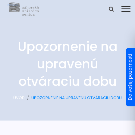
Upozornenie na
upravenú
otváraciu dobu
ÚVOD
UPOZORNENIE NA UPRAVENÚ OTVÁRACIU DOBU