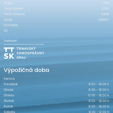
Včera
785
Tento týždeň
3760
Tento mesiac
5268
Spolu
238257
SLOVAKIA
SK
Výpožičná doba
Senica
Pondelok
8.00 - 18.00 h
Utorok
8.00 - 18.00 h
Streda
12.00 - 18.00 h
Štvrtok
8.00 - 18.00 h
Piatok
8.00 - 18.00 h
Sobota
8.00 - 12.00 h