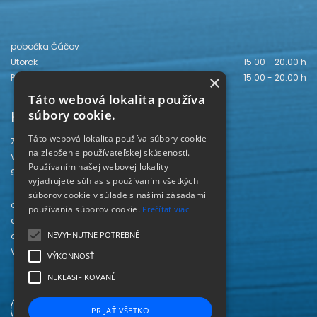
pobočka Čáčov
Utorok
15.00 - 20.00 h
×
Piatok
15.00 - 20.00 h
Táto webová lokalita používa
Kontakt
súbory cookie.
Táto webová lokalita používa súbory cookie
Záhorská knižnica
na zlepšenie používateľskej skúsenosti.
Vajanského 28
Používaním našej webovej lokality
905 01 Senica
vyjadrujete súhlas s používaním všetkých
súborov cookie v súlade s našimi zásadami
odd. beletrie 034/654 3780
používania súborov cookie.
Prečítať viac
odd. odbornej literatúry 034/651 2710
NEVYHNUTNE POTREBNÉ
odd. pre deti a mládež 034/654 6519
Viac kontaktov nájdete
TU
.
VÝKONNOSŤ
NEKLASIFIKOVANÉ
PRIJAŤ VŠETKO