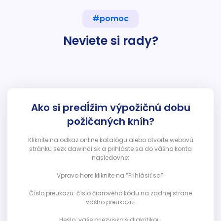
#pomoc
Neviete si rady?
Ako si predĺžim výpožičnú dobu
požičaných kníh?
Kliknite na odkaz online katalógu alebo otvorte webovú
stránku sezk.dawinci.sk a prihláste sa do vášho konta
nasledovne:
Vpravo hore kliknite na “Prihlásiť sa”:
Číslo preukazu: číslo čiarového kódu na zadnej strane
vášho preukazu.
Heslo: vaše priezvisko s diakritikou.