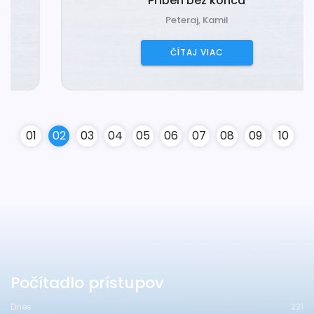
Príbeh bez konca
Peteraj, Kamil
ČÍTAJ VIAC
0
1
0
2
0
3
0
4
0
5
0
6
0
7
0
8
0
9
10
Počítadlo prístupov
Dnes
231