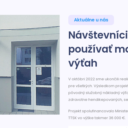
Aktuálne u nás
Návštevníci
používať m
výťah
V októbri 2022 sme ukončili rea
pre všetkých. Výsledkom projekt
pôvodný služobný nákladný výťah
zdravotne hendikepovaných, sen
Projekt spolufinancovalo Ministe
TTSK vo výške takmer 36 000 €.