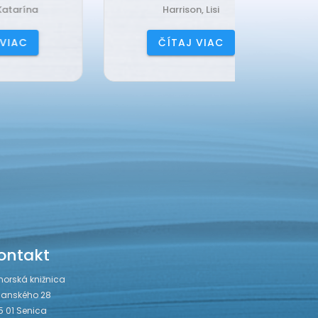
Harrison, Lisi
Čerňa
ČÍTAJ VIAC
ČÍ
ontakt
horská knižnica
janského 28
5 01 Senica