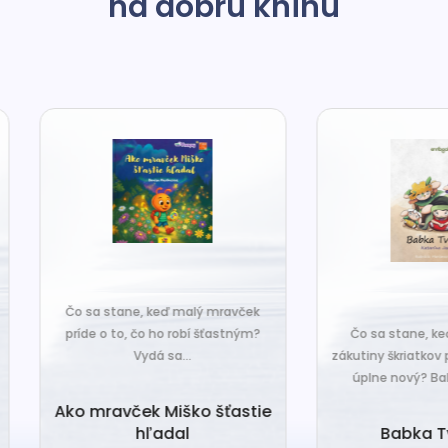
na dobrú knihu
o sa stane, keď malý mravček
íde o to, čo ho robí šťastným?
Čo sa stane, keď sa do tiche
Vydá sa...
zákutiny škriatkov prisťahuje ni
úplne nový? Babka Tvorilka..
o mravček Miško šťastie
hľadal
Babka Tvorilka