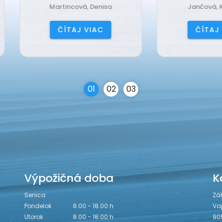
Martincová, Denisa
Jančová, Katarína
ČÍTAJ VIAC
ČÍTAJ VIAC
0
1
0
2
0
3
Výpožičná doba
K
Senica
Zá
Pondelok
8.00 - 18.00 h
Va
Utorok
8.00 - 18.00 h
90