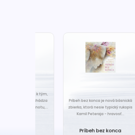
za len k tým,
Č
veľa. Prichádza
Príbeh bez konca je nová básnická
pr
 prázdnotu,...
zbierka, ktorá nesie typický rukopis
Kamil Peteraja - hravosť...
ia k
Ak
deniu
Príbeh bez konca