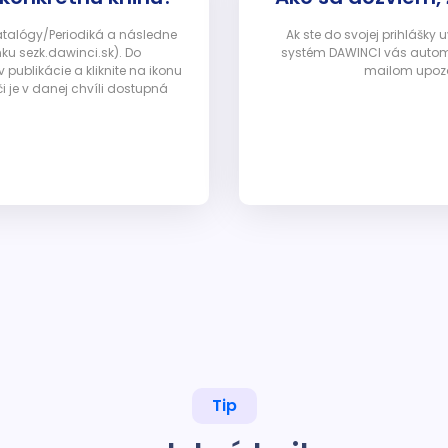
Katalógy/Periodiká a následne
Ak ste do svojej prihlášky
nku sezk.dawinci.sk). Do
systém DAWINCI vás automa
ublikácie a kliknite na ikonu
mailom upozor
i je v danej chvíli dostupná
Tip