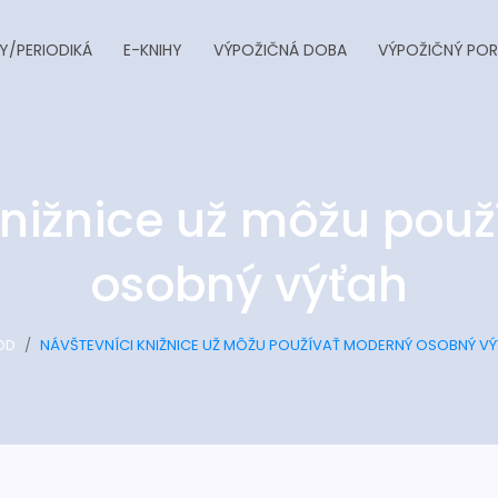
Y/PERIODIKÁ
E-KNIHY
VÝPOŽIČNÁ DOBA
VÝPOŽIČNÝ POR
knižnice už môžu pou
osobný výťah
OD
NÁVŠTEVNÍCI KNIŽNICE UŽ MÔŽU POUŽÍVAŤ MODERNÝ OSOBNÝ V