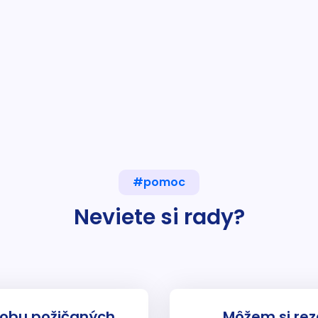
#pomoc
Neviete si rady?
dobu požičaných
Môžem si rez