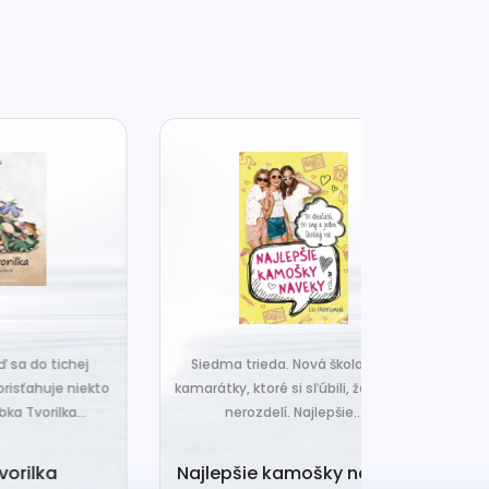
j
Siedma trieda. Nová škola. A tri
Čo ak váš van
ekto
kamarátky, ktoré si sľúbili, že nič ich
hrudka peria,
.
nerozdelí. Najlepšie...
a o
Najlepšie kamošky naveky
Vankú