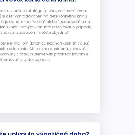
 konta v online katalógu (alebo prostredníctvom
 si cez “vyhľadávanie” nájdete konkrétnu knihu.
, či je daná kniha “voľná” alebo “obsadená” a na
enú knihu jedným kliknutím rezervovať. V prípade,
ju rovnakým spôsobom môžete objednať.
 možné e-mailom (kniznica@zahorskakniznica.eu)
ného oddelenia. Ak je kniha dostupná, knihovníci
ičaný iný čitateľ, budeme vás prostredníctvom e-
nformovať o jej dostupnosti.
 že uplynula výpožičná doba?