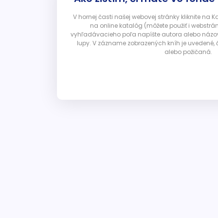
V hornej časti našej webovej stránky kliknite na 
na online katalóg (môžete použiť i webstrá
vyhľadávacieho poľa napíšte autora alebo názov p
lupy. V zázname zobrazených kníh je uvedené, č
alebo požičaná.