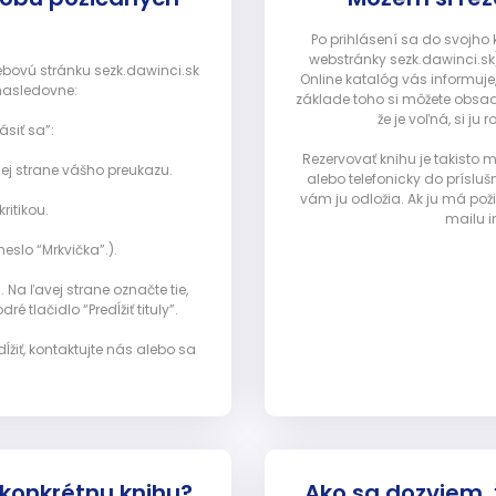
Po prihlásení sa do svojho
webstránky sezk.dawinci.sk)
webovú stránku sezk.dawinci.sk
Online katalóg vás informuje
nasledovne:
základe toho si môžete obsad
že je voľná, si 
ásiť sa”:
Rezervovať knihu je takisto
ej strane vášho preukazu.
alebo telefonicky do prísluš
vám ju odložia. Ak ju má pož
ritikou.
mailu i
eslo “Mrkvička”.).
Na ľavej strane označte tie,
ré tlačidlo “Predĺžiť tituly”.
ĺžiť, kontaktujte nás alebo sa
 konkrétnu knihu?
Ako sa dozviem,