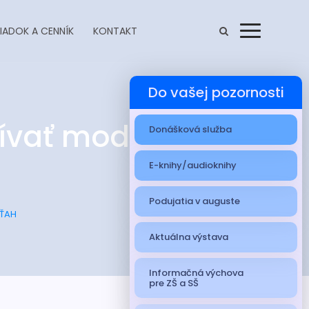
IADOK A CENNÍK
KONTAKT
Menu
Do vašej pozornosti
žívať moderný
Donášková služba
E-knihy/audioknihy
Podujatia v auguste
ÝŤAH
Aktuálna výstava
Informačná výchova
pre ZŠ a SŠ