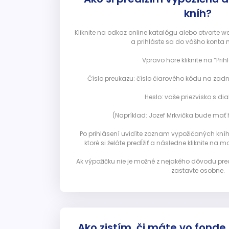
kníh?
Kliknite na odkaz online katalógu alebo otvorte 
a prihláste sa do vášho konta 
Vpravo hore kliknite na “Prihl
Číslo preukazu: číslo čiarového kódu na zadn
Heslo: vaše priezvisko s diak
(Napríklad: Jozef Mrkvička bude mať h
Po prihlásení uvidíte zoznam vypožičaných kníh. 
ktoré si želáte predĺžiť a následne kliknite na mod
Ak výpožičku nie je možné z nejakého dôvodu pred
zastavte osobne.
Ako zistím, či máte vo fonde