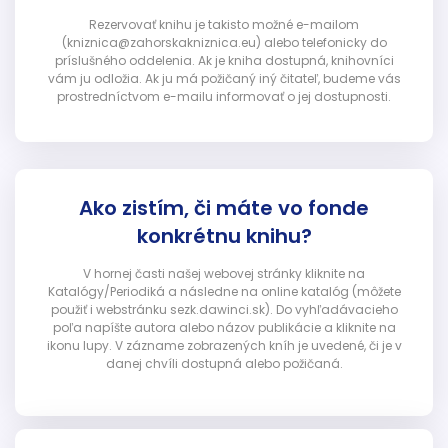
Rezervovať knihu je takisto možné e-mailom
(kniznica@zahorskakniznica.eu) alebo telefonicky do
príslušného oddelenia. Ak je kniha dostupná, knihovníci
vám ju odložia. Ak ju má požičaný iný čitateľ, budeme vás
prostredníctvom e-mailu informovať o jej dostupnosti.
Ako zistím, či máte vo fonde
konkrétnu knihu?
V hornej časti našej webovej stránky kliknite na
Katalógy/Periodiká a následne na online katalóg (môžete
použiť i webstránku sezk.dawinci.sk). Do vyhľadávacieho
poľa napíšte autora alebo názov publikácie a kliknite na
ikonu lupy. V zázname zobrazených kníh je uvedené, či je v
danej chvíli dostupná alebo požičaná.