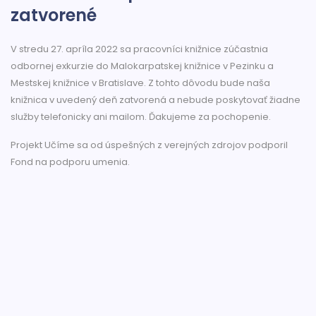
zatvorené
V stredu 27. apríla 2022 sa pracovníci knižnice zúčastnia
odbornej exkurzie do Malokarpatskej knižnice v Pezinku a
Mestskej knižnice v Bratislave. Z tohto dôvodu bude naša
knižnica v uvedený deň zatvorená a nebude poskytovať žiadne
služby telefonicky ani mailom. Ďakujeme za pochopenie.
Projekt Učíme sa od úspešných z verejných zdrojov podporil
Fond na podporu umenia.