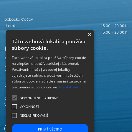
pobočka Čáčov
Utorok
15.00 - 20.00 h
×
Piatok
15.00 - 20.00 h
Táto webová lokalita používa
Kontakt
súbory cookie.
Táto webová lokalita používa súbory cookie
Záhorská knižnica
na zlepšenie používateľskej skúsenosti.
Vajanského 28
Používaním našej webovej lokality
905 01 Senica
vyjadrujete súhlas s používaním všetkých
súborov cookie v súlade s našimi zásadami
odd. beletrie 034/654 3780
používania súborov cookie.
Prečítať viac
odd. odbornej literatúry 034/651 2710
NEVYHNUTNE POTREBNÉ
odd. pre deti a mládež 034/654 6519
Viac kontaktov nájdete
TU
.
VÝKONNOSŤ
NEKLASIFIKOVANÉ
PRIJAŤ VŠETKO