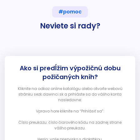
#pomoc
Neviete si rady?
Ako si predĺžim výpožičnú dobu
požičaných kníh?
Kliknite na odkaz online katalógu alebo otvorte webovú
stránku sezk.dawinci.sk a prihláste sa do vášho konta
nasledovne:
Vpravo hore kliknite na “Prihlásiť sa”:
Číslo preukazu: číslo čiarového kódu na zadnej strane
vášho preukazu.
Heslo: vaše priezvisko s diakritikou.