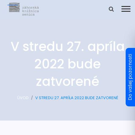
V stredu 27. apríla
2022 bude
zatvorené
ÚVOD
V STREDU 27. APRÍLA 2022 BUDE ZATVORENÉ