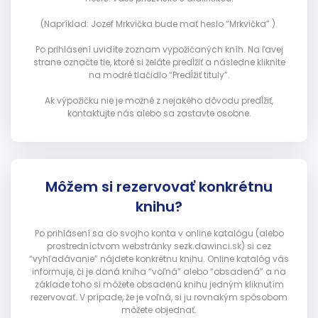
(Napríklad: Jozef Mrkvička bude mať heslo “Mrkvička”.).
Po prihlásení uvidíte zoznam vypožičaných kníh. Na ľavej
strane označte tie, ktoré si želáte predĺžiť a následne kliknite
na modré tlačidlo “Predĺžiť tituly”.
Ak výpožičku nie je možné z nejakého dôvodu predĺžiť,
kontaktujte nás alebo sa zastavte osobne.
Môžem si rezervovať konkrétnu
knihu?
Po prihlásení sa do svojho konta v online katalógu (alebo
prostredníctvom webstránky sezk.dawinci.sk) si cez
“vyhľadávanie” nájdete konkrétnu knihu. Online katalóg vás
informuje, či je daná kniha “voľná” alebo “obsadená” a na
základe toho si môžete obsadenú knihu jedným kliknutím
rezervovať. V prípade, že je voľná, si ju rovnakým spôsobom
môžete objednať.