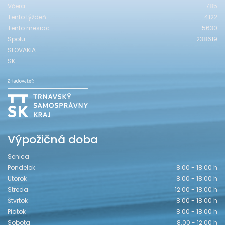
Včera
785
Tento týždeň
4122
Tento mesiac
5630
Spolu
238619
SLOVAKIA
SK
Výpožičná doba
Senica
Pondelok
8.00 - 18.00 h
Utorok
8.00 - 18.00 h
Streda
12.00 - 18.00 h
Štvrtok
8.00 - 18.00 h
Piatok
8.00 - 18.00 h
Sobota
8.00 - 12.00 h