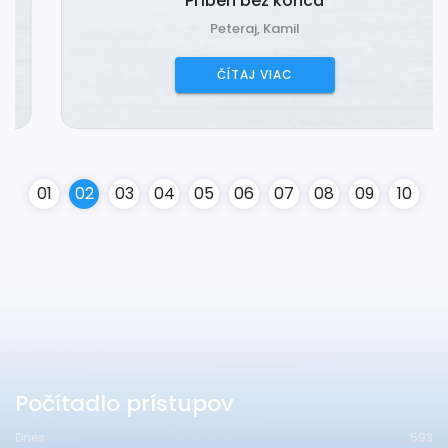
Príbeh bez konca
Peteraj, Kamil
ČÍTAJ VIAC
0
1
0
2
0
3
0
4
0
5
0
6
0
7
0
8
0
9
10
Počítadlo prístupov
Dnes
593