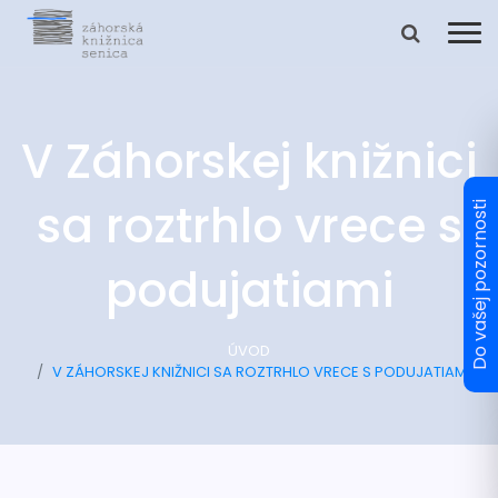
V Záhorskej knižnici
sa roztrhlo vrece s
podujatiami
ÚVOD
V ZÁHORSKEJ KNIŽNICI SA ROZTRHLO VRECE S PODUJATIAMI