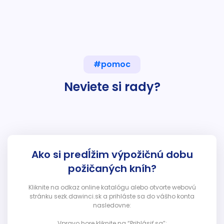
#pomoc
Neviete si rady?
Ako si predĺžim výpožičnú dobu
požičaných kníh?
Kliknite na odkaz online katalógu alebo otvorte webovú
stránku sezk.dawinci.sk a prihláste sa do vášho konta
nasledovne:
Vpravo hore kliknite na “Prihlásiť sa”: