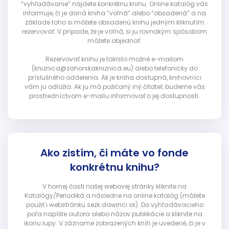
“vyhľadávanie” nájdete konkrétnu knihu. Online katalóg vás
informuje, či je daná kniha “voľná” alebo “obsadená” a na
základe toho si môžete obsadenú knihu jedným kliknutím
rezervovať. V prípade, že je voľná, si ju rovnakým spôsobom
môžete objednať.
Rezervovať knihu je takisto možné e-mailom
(kniznica@zahorskakniznica.eu) alebo telefonicky do
príslušného oddelenia. Ak je kniha dostupná, knihovníci
vám ju odložia. Ak ju má požičaný iný čitateľ, budeme vás
prostredníctvom e-mailu informovať o jej dostupnosti.
Ako zistím, či máte vo fonde
konkrétnu knihu?
V hornej časti našej webovej stránky kliknite na
Katalógy/Periodiká a následne na online katalóg (môžete
použiť i webstránku sezk.dawinci.sk). Do vyhľadávacieho
poľa napíšte autora alebo názov publikácie a kliknite na
ikonu lupy. V zázname zobrazených kníh je uvedené, či je v