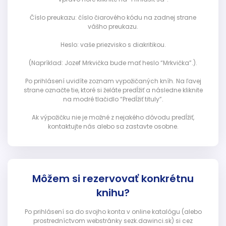
Číslo preukazu: číslo čiarového kódu na zadnej strane
vášho preukazu.
Heslo: vaše priezvisko s diakritikou.
(Napríklad: Jozef Mrkvička bude mať heslo “Mrkvička”.).
Po prihlásení uvidíte zoznam vypožičaných kníh. Na ľavej
strane označte tie, ktoré si želáte predĺžiť a následne kliknite
na modré tlačidlo “Predĺžiť tituly”.
Ak výpožičku nie je možné z nejakého dôvodu predĺžiť,
kontaktujte nás alebo sa zastavte osobne.
Môžem si rezervovať konkrétnu
knihu?
Po prihlásení sa do svojho konta v online katalógu (alebo
prostredníctvom webstránky sezk.dawinci.sk) si cez