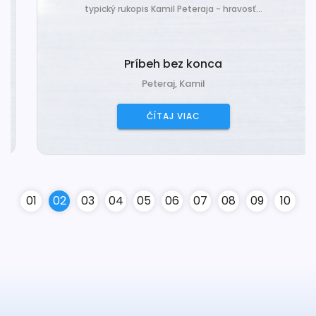
typický rukopis Kamil Peteraja - hravosť...
Príbeh bez konca
Peteraj, Kamil
ČÍTAJ VIAC
0
1
0
2
0
3
0
4
0
5
0
6
0
7
0
8
0
9
10