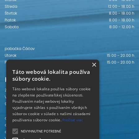
Streda
12.00 - 18.00 h
Štvrtok
8.00 - 18.00 h
Piatok
8.00 - 18.00 h
Sobota
8.00 - 12.00 h
pobočka Čáčov
Utorok
15.00 - 20.00 h
Piatok
15.00 - 20.00 h
×
Táto webová lokalita používa
Kontakt
súbory cookie.
Táto webová lokalita používa súbory cookie
Záhorská knižnica
na zlepšenie používateľskej skúsenosti.
Vajanského 28
Používaním našej webovej lokality
905 01 Senica
vyjadrujete súhlas s používaním všetkých
súborov cookie v súlade s našimi zásadami
odd. beletrie 034/654 3780
používania súborov cookie.
Prečítať viac
odd. odbornej literatúry 034/651 2710
NEVYHNUTNE POTREBNÉ
odd. pre deti a mládež 034/654 6519
Viac kontaktov nájdete
TU
.