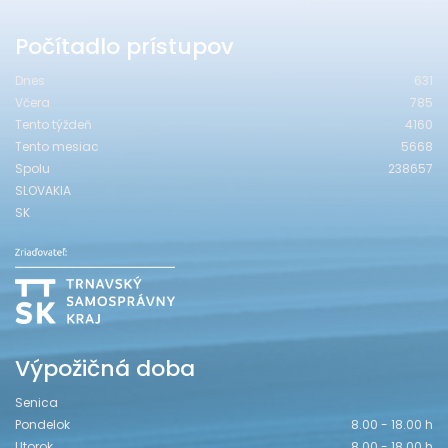
Počítadlo prístupov
Dnes
631
Včera
785
Tento týždeň
4160
Tento mesiac
5668
Spolu
238657
SLOVAKIA
SK
Výpožičná doba
Senica
Pondelok
8.00 - 18.00 h
Utorok
8.00 - 18.00 h