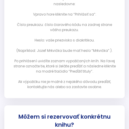
nasledovne:
Vpravo hore kliknite na “Prihlásiť sa”:
Číslo preukazu: číslo čiarového kódu na zadnej strane
vášho preukazu.
Heslo: vaše priezvisko s diakritikou.
(Napríklad: Jozef Mrkvička bude mať heslo “Mrkvička”.).
Po prihlásení uvidíte zoznam vypožičaných kníh. Na ľavej
strane označte tie, ktoré si želáte predĺžiť a následne kliknite
na modré tlačidlo “Predĺžiť tituly”.
Ak výpožičku nie je možné z nejakého dôvodu predĺžiť,
kontaktujte nás alebo sa zastavte osobne.
Môžem si rezervovať konkrétnu
knihu?