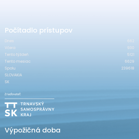
Počítadlo prístupov
Dnes
662
Včera
930
Tento týždeň
5121
Tento mesiac
6629
Spolu
239618
SLOVAKIA
SK
Výpožičná doba