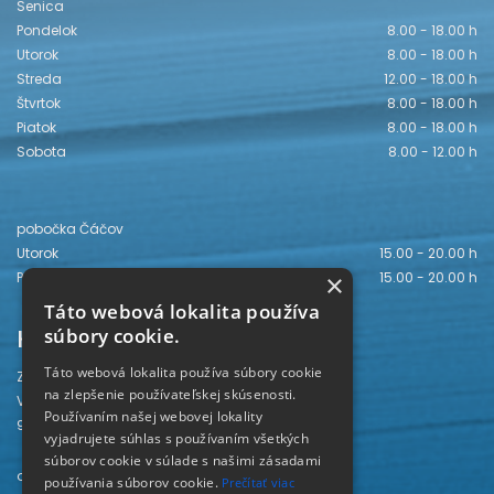
Senica
Pondelok
8.00 - 18.00 h
Utorok
8.00 - 18.00 h
Streda
12.00 - 18.00 h
Štvrtok
8.00 - 18.00 h
Piatok
8.00 - 18.00 h
Sobota
8.00 - 12.00 h
pobočka Čáčov
Utorok
15.00 - 20.00 h
Piatok
15.00 - 20.00 h
×
Táto webová lokalita používa
Kontakt
súbory cookie.
Táto webová lokalita používa súbory cookie
Záhorská knižnica
na zlepšenie používateľskej skúsenosti.
Vajanského 28
Používaním našej webovej lokality
905 01 Senica
vyjadrujete súhlas s používaním všetkých
súborov cookie v súlade s našimi zásadami
odd. beletrie 034/654 3780
používania súborov cookie.
Prečítať viac