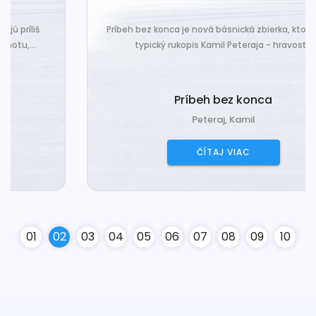
Príbeh bez konca je nová básnická zbierka, ktorá nesie
typický rukopis Kamil Peteraja - hravosť...
Príbeh bez konca
Peteraj, Kamil
ČÍTAJ VIAC
0
1
0
2
0
3
0
4
0
5
0
6
0
7
0
8
0
9
10