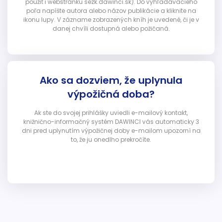
použiť i webstránku sezk.dawinci.sk). Do vyhľadávacieho
poľa napíšte autora alebo názov publikácie a kliknite na
ikonu lupy. V zázname zobrazených kníh je uvedené, či je v
danej chvíli dostupná alebo požičaná.
Ako sa dozviem, že uplynula
výpožičná doba?
Ak ste do svojej prihlášky uviedli e-mailový kontakt,
knižnično-informačný systém DAWINCI vás automaticky 3
dni pred uplynutím výpožičnej doby e-mailom upozorní na
to, že ju onedlho prekročíte.