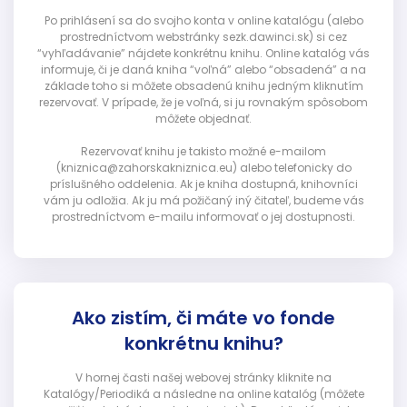
Po prihlásení sa do svojho konta v online katalógu (alebo
prostredníctvom webstránky sezk.dawinci.sk) si cez
“vyhľadávanie” nájdete konkrétnu knihu. Online katalóg vás
informuje, či je daná kniha “voľná” alebo “obsadená” a na
základe toho si môžete obsadenú knihu jedným kliknutím
rezervovať. V prípade, že je voľná, si ju rovnakým spôsobom
môžete objednať.
Rezervovať knihu je takisto možné e-mailom
(kniznica@zahorskakniznica.eu) alebo telefonicky do
príslušného oddelenia. Ak je kniha dostupná, knihovníci
vám ju odložia. Ak ju má požičaný iný čitateľ, budeme vás
prostredníctvom e-mailu informovať o jej dostupnosti.
Ako zistím, či máte vo fonde
konkrétnu knihu?
V hornej časti našej webovej stránky kliknite na
Katalógy/Periodiká a následne na online katalóg (môžete