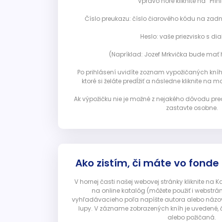
Vpravo hore kliknite na “Prihl
Číslo preukazu: číslo čiarového kódu na zadn
Heslo: vaše priezvisko s diak
(Napríklad: Jozef Mrkvička bude mať h
Po prihlásení uvidíte zoznam vypožičaných kníh. 
ktoré si želáte predĺžiť a následne kliknite na mod
Ak výpožičku nie je možné z nejakého dôvodu pred
zastavte osobne.
Ako zistím, či máte vo fonde
V hornej časti našej webovej stránky kliknite na 
na online katalóg (môžete použiť i webstrá
vyhľadávacieho poľa napíšte autora alebo názov p
lupy. V zázname zobrazených kníh je uvedené, č
alebo požičaná.