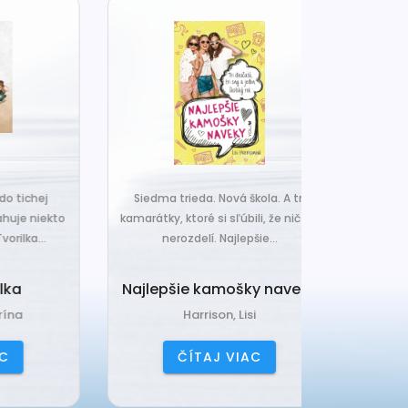
j
Siedma trieda. Nová škola. A tri
Čo ak váš van
ekto
kamarátky, ktoré si sľúbili, že nič ich
hrudka peria,
.
nerozdelí. Najlepšie...
a o
Najlepšie kamošky naveky
Vankú
Harrison, Lisi
Čerňa
ČÍTAJ VIAC
ČÍ