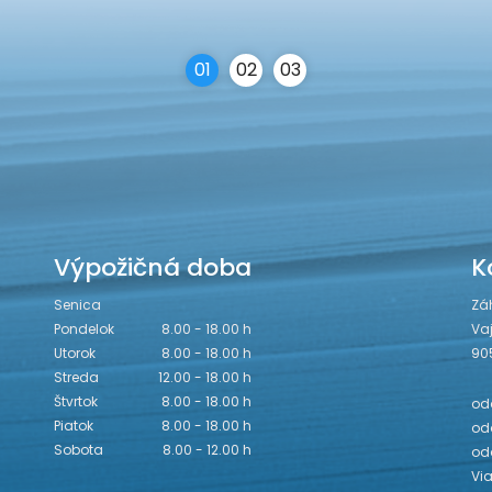
0
1
0
2
0
3
Výpožičná doba
K
Senica
Zá
Pondelok
8.00 - 18.00 h
Va
Utorok
8.00 - 18.00 h
90
Streda
12.00 - 18.00 h
Štvrtok
8.00 - 18.00 h
odd
Piatok
8.00 - 18.00 h
odd
Sobota
8.00 - 12.00 h
od
Vi