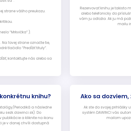
ásiť sa”:
Rezervovať knihu je takisto
ej strane vášho preukazu.
alebo telefonicky do prísluš
vám ju odložia. Ak ju má pož
ritikou.
mailu i
eslo “Mrkvička”.).
Na ľavej strane označte tie,
ré tlačidlo “Predĺžiť tituly”.
ĺžiť, kontaktujte nás alebo sa
 konkrétnu knihu?
Ako sa dozviem,
Katalógy/Periodiká a následne
Ak ste do svojej prihlášky
nku sezk.dawinci.sk). Do
systém DAWINCI vás automa
ublikácie a kliknite na ikonu
mailom upozor
i je v danej chvíli dostupná