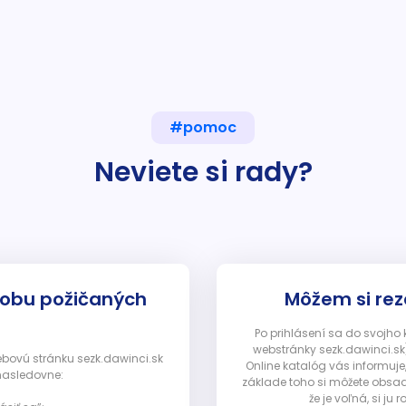
#pomoc
Neviete si rady?
dobu požičaných
Môžem si rez
Po prihlásení sa do svojho
webstránky sezk.dawinci.sk)
webovú stránku sezk.dawinci.sk
Online katalóg vás informuje
nasledovne:
základe toho si môžete obsad
že je voľná, si 