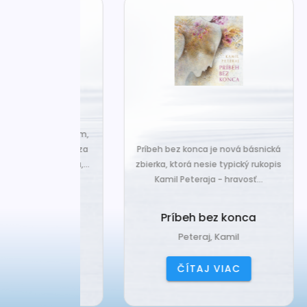
za len k tým,
Č
veľa. Prichádza
Príbeh bez konca je nová básnická
pr
 prázdnotu,...
zbierka, ktorá nesie typický rukopis
Kamil Peteraja - hravosť...
ia k
Ak
deniu
Príbeh bez konca
ana
Peteraj, Kamil
IAC
ČÍTAJ VIAC