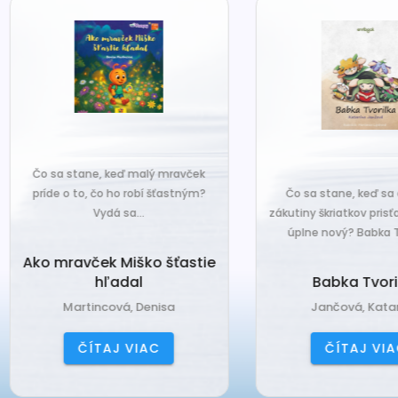
o sa stane, keď malý mravček
íde o to, čo ho robí šťastným?
Čo sa stane, keď sa do tiche
Vydá sa...
zákutiny škriatkov prisťahuje ni
úplne nový? Babka Tvorilka..
o mravček Miško šťastie
hľadal
Babka Tvorilka
Martincová, Denisa
Jančová, Katarína
ČÍTAJ VIAC
ČÍTAJ VIAC