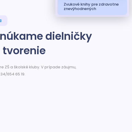
Zvukové knihy pre zdravotne
znevýhodnených
a
onúkame dielničky
 tvorenie
e ZŠ a školské kluby. V prípade záujmu,
034/654 65 19.