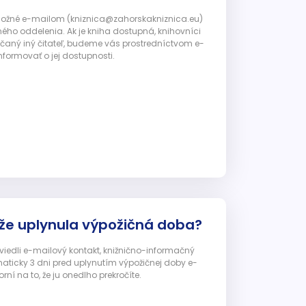
 možné e-mailom (kniznica@zahorskakniznica.eu)
ného oddelenia. Ak je kniha dostupná, knihovníci
ičaný iný čitateľ, budeme vás prostredníctvom e-
nformovať o jej dostupnosti.
 že uplynula výpožičná doba?
 uviedli e-mailový kontakt, knižnično-informačný
ticky 3 dni pred uplynutím výpožičnej doby e-
ní na to, že ju onedlho prekročíte.