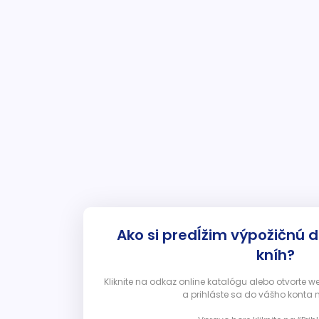
Ako si predĺžim výpožičnú 
kníh?
Kliknite na odkaz online katalógu alebo otvorte 
a prihláste sa do vášho konta 