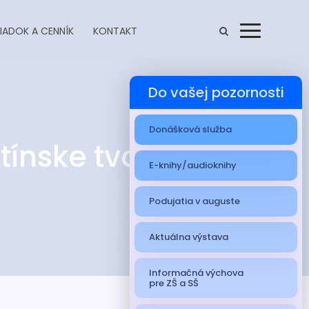
IADOK A CENNÍK
KONTAKT
Menu
Do vašej pozornosti
Donášková služba
tínske tvorenie
E-knihy/audioknihy
Podujatia v auguste
Aktuálna výstava
Informačná výchova
pre ZŠ a SŠ