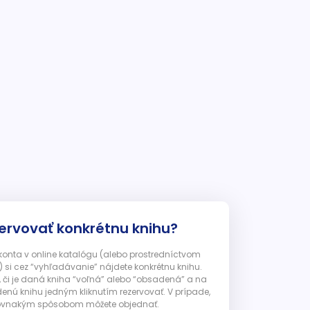
ervovať konkrétnu knihu?
 konta v online katalógu (alebo prostredníctvom
 si cez “vyhľadávanie” nájdete konkrétnu knihu.
, či je daná kniha “voľná” alebo “obsadená” a na
enú knihu jedným kliknutím rezervovať. V prípade,
ju rovnakým spôsobom môžete objednať.