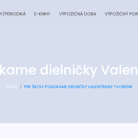
Y/PERIODIKÁ
E-KNIHY
VÝPOŽIČNÁ DOBA
VÝPOŽIČNÝ POR
kame dielničky Valen
ÚVOD
PRE ŠKOLY PONÚKAME DIELNIČKY VALENTÍNSKE TVORENIE