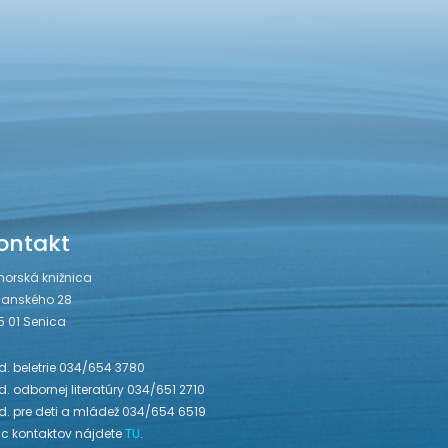
ontakt
horská knižnica
janského 28
5 01 Senica
. beletrie 034/654 3780
. odbornej literatúry 034/651 2710
d. pre deti a mládež 034/654 6519
ac kontaktov nájdete
TU
.