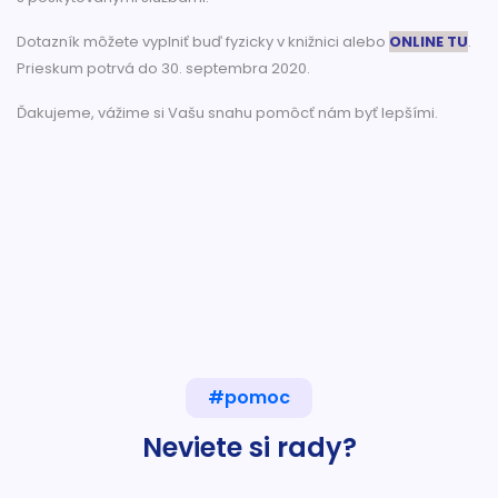
Dotazník môžete vyplniť buď fyzicky v knižnici alebo
ONLINE TU
.
Prieskum potrvá do 30. septembra 2020.
Ďakujeme, vážime si Vašu snahu pomôcť nám byť lepšími.
#pomoc
Neviete si rady?