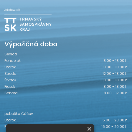
Výpožičná doba
Senica
Pondelok
8.00 - 18.00 h
Utorok
8.00 - 18.00 h
Streda
12.00 - 18.00 h
Štvrtok
8.00 - 18.00 h
Piatok
8.00 - 18.00 h
Sobota
8.00 - 12.00 h
pobočka Čáčov
Utorok
15.00 - 20.00 h
Piatok
15.00 - 20.00 h
×