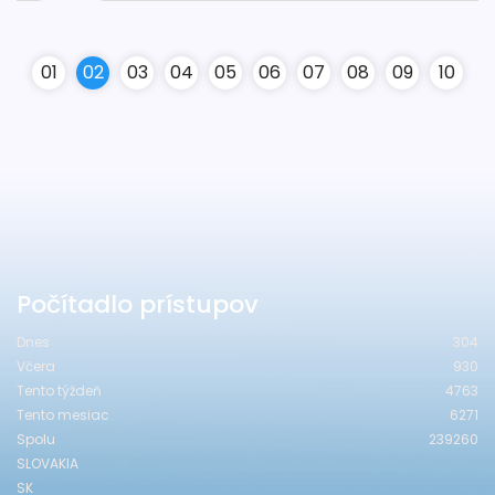
0
1
0
2
0
3
0
4
0
5
0
6
0
7
0
8
0
9
10
Počítadlo prístupov
Dnes
304
Včera
930
Tento týždeň
4763
Tento mesiac
6271
Spolu
239260
SLOVAKIA
SK