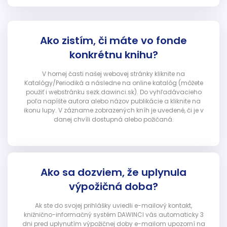
Ako zistím, či máte vo fonde
konkrétnu knihu?
V hornej časti našej webovej stránky kliknite na
Katalógy/Periodiká a následne na online katalóg (môžete
použiť i webstránku sezk.dawinci.sk). Do vyhľadávacieho
poľa napíšte autora alebo názov publikácie a kliknite na
ikonu lupy. V zázname zobrazených kníh je uvedené, či je v
danej chvíli dostupná alebo požičaná.
Ako sa dozviem, že uplynula
výpožičná doba?
Ak ste do svojej prihlášky uviedli e-mailový kontakt,
knižnično-informačný systém DAWINCI vás automaticky 3
dni pred uplynutím výpožičnej doby e-mailom upozorní na