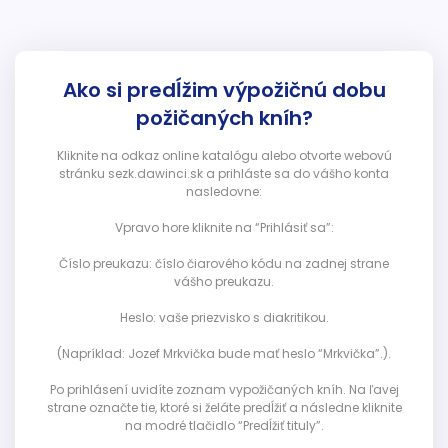
Ako si predĺžim výpožičnú dobu
požičaných kníh?
Kliknite na odkaz online katalógu alebo otvorte webovú
stránku sezk.dawinci.sk a prihláste sa do vášho konta
nasledovne:
Vpravo hore kliknite na “Prihlásiť sa”:
Číslo preukazu: číslo čiarového kódu na zadnej strane
vášho preukazu.
Heslo: vaše priezvisko s diakritikou.
(Napríklad: Jozef Mrkvička bude mať heslo “Mrkvička”.).
Po prihlásení uvidíte zoznam vypožičaných kníh. Na ľavej
strane označte tie, ktoré si želáte predĺžiť a následne kliknite
na modré tlačidlo “Predĺžiť tituly”.