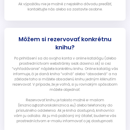
Ak výpožičku nie je možné z nejakého dôvodu predĺžiť,
kontaktujte nás alebo sa zastavte osobne.
Môžem si rezervovať konkrétnu
knihu?
Po prihlásení sa do svojho konta v online katalógu (alebo
prostredníctvom webstránky sezk.dawinci.sk) si cez
“vyhľadávanie” nájdete konkrétnu knihu. Online katalóg vás
informuje, či je daná kniha “voľná” alebo “obsadená” a na
základe toho si môžete obsadenú knihu jedným kliknutím
rezervovať. V prípade, že je voľná, si ju rovnakým spôsobom
môžete objednať.
Rezervovať knihu je takisto možné e-mailom
(kniznica@zahorskakniznica.eu) alebo telefonicky do
príslušného oddelenia. Ak je kniha dostupná, knihovníci
vám ju odložia. Ak ju má požičaný iný čitateľ, budeme vás
prostredníctvom e-mailu informovať o jej dostupnosti.