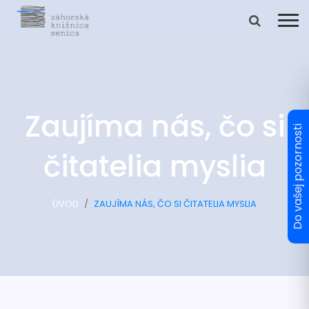
Zaujíma nás, čo si
čitatelia myslia
ÚVOD
ZAUJÍMA NÁS, ČO SI ČITATELIA MYSLIA