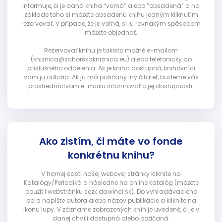
informuje, či je daná kniha “voľná” alebo “obsadená” a na
základe toho si môžete obsadenú knihu jedným kliknutím
rezervovať. V prípade, že je voľná, si ju rovnakým spôsobom
môžete objednať.
Rezervovať knihu je takisto možné e-mailom
(kniznica@zahorskakniznica.eu) alebo telefonicky do
príslušného oddelenia. Ak je kniha dostupná, knihovníci
vám ju odložia. Ak ju má požičaný iný čitateľ, budeme vás
prostredníctvom e-mailu informovať o jej dostupnosti.
Ako zistím, či máte vo fonde
konkrétnu knihu?
V hornej časti našej webovej stránky kliknite na
Katalógy/Periodiká a následne na online katalóg (môžete
použiť i webstránku sezk.dawinci.sk). Do vyhľadávacieho
poľa napíšte autora alebo názov publikácie a kliknite na
ikonu lupy. V zázname zobrazených kníh je uvedené, či je v
danej chvíli dostupná alebo požičaná.