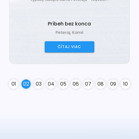
Príbeh bez konca
Peteraj, Kamil
ČÍTAJ VIAC
0
1
0
2
0
3
0
4
0
5
0
6
0
7
0
8
0
9
10