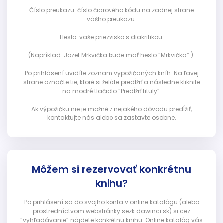
Číslo preukazu: číslo čiarového kódu na zadnej strane
vášho preukazu.
Heslo: vaše priezvisko s diakritikou.
(Napríklad: Jozef Mrkvička bude mať heslo “Mrkvička”.).
Po prihlásení uvidíte zoznam vypožičaných kníh. Na ľavej
strane označte tie, ktoré si želáte predĺžiť a následne kliknite
na modré tlačidlo “Predĺžiť tituly”.
Ak výpožičku nie je možné z nejakého dôvodu predĺžiť,
kontaktujte nás alebo sa zastavte osobne.
Môžem si rezervovať konkrétnu
knihu?
Po prihlásení sa do svojho konta v online katalógu (alebo
prostredníctvom webstránky sezk.dawinci.sk) si cez
“vyhľadávanie” nájdete konkrétnu knihu. Online katalóg vás