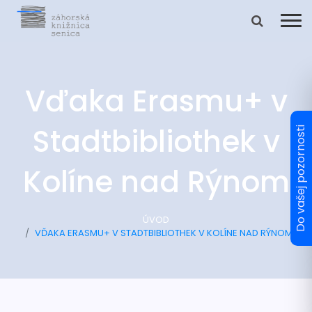
Vďaka Erasmu+ v
Stadtbibliothek v
Kolíne nad Rýnom
ÚVOD
VĎAKA ERASMU+ V STADTBIBLIOTHEK V KOLÍNE NAD RÝNOM