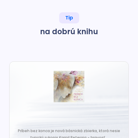
Tip
na dobrú knihu
Príbeh bez konca je nová básnická zbierka, ktorá nesie
typický rukopis Kamil Peteraja - hravosť...