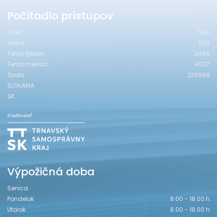
Počítadlo prístupov
Dnes
508
Včera
593
Tento týždeň
2499
Tento mesiac
4007
Spolu
236996
SLOVAKIA
SK
Výpožičná doba
Senica
Pondelok
8.00 - 18.00 h
Utorok
8.00 - 18.00 h