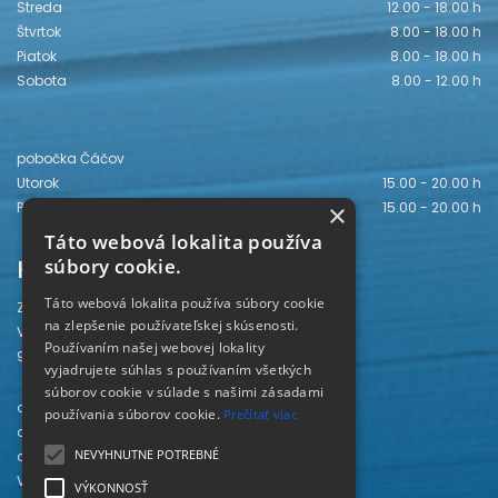
Streda
12.00 - 18.00 h
Štvrtok
8.00 - 18.00 h
Piatok
8.00 - 18.00 h
Sobota
8.00 - 12.00 h
pobočka Čáčov
Utorok
15.00 - 20.00 h
×
Piatok
15.00 - 20.00 h
Táto webová lokalita používa
Kontakt
súbory cookie.
Táto webová lokalita používa súbory cookie
Záhorská knižnica
na zlepšenie používateľskej skúsenosti.
Vajanského 28
Používaním našej webovej lokality
905 01 Senica
vyjadrujete súhlas s používaním všetkých
súborov cookie v súlade s našimi zásadami
odd. beletrie 034/654 3780
používania súborov cookie.
Prečítať viac
odd. odbornej literatúry 034/651 2710
NEVYHNUTNE POTREBNÉ
odd. pre deti a mládež 034/654 6519
Viac kontaktov nájdete
TU
.
VÝKONNOSŤ