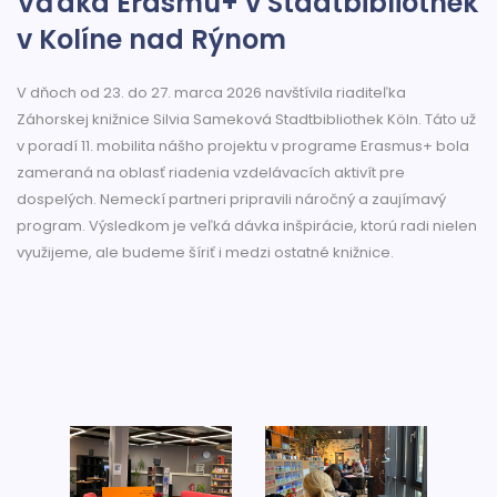
Vďaka Erasmu+ v Stadtbibliothek
v Kolíne nad Rýnom
V dňoch od 23. do 27. marca 2026 navštívila riaditeľka
Záhorskej knižnice Silvia Sameková Stadtbibliothek Köln. Táto už
v poradí 11. mobilita nášho projektu v programe Erasmus+ bola
zameraná na oblasť riadenia vzdelávacích aktivít pre
dospelých. Nemeckí partneri pripravili náročný a zaujímavý
program. Výsledkom je veľká dávka inšpirácie, ktorú radi nielen
využijeme, ale budeme šíriť i medzi ostatné knižnice.