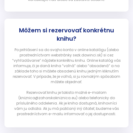
Môžem si rezervovať konkrétnu
knihu?
Po prihlásení sa do svojho konta v online katalógu (alebo
prostredníctvom webstránky sezk.dawinci.sk) si cez
“vyhľadávanie” nájdete konkrétnu knihu. Online katalóg vás
informuje, či je daná kniha “voľná” alebo “obsadená” a na
základe toho si môžete obsadenú knihu jedným kliknutím
rezervovať. V prípade, že je voľná, si ju rovnakým spôsobom
môžete objednať.
Rezervovať knihu je takisto možné e-mailom
(kniznica@zahorskakniznica.eu) alebo telefonicky do
príslušného oddelenia. Ak je kniha dostupná, knihovníci
vám ju odložia. Ak ju má požičaný iný čitateľ, budeme vás
prostredníctvom e-mailu informovať o jej dostupnosti.