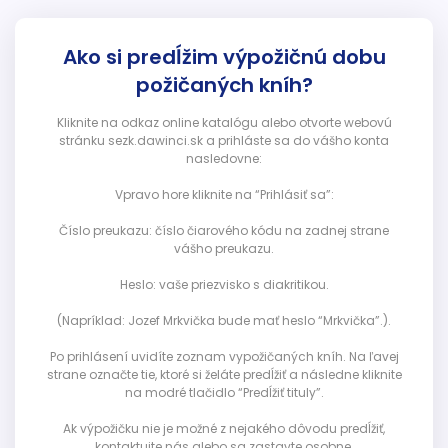
Ako si predĺžim výpožičnú dobu
požičaných kníh?
Kliknite na odkaz online katalógu alebo otvorte webovú
stránku sezk.dawinci.sk a prihláste sa do vášho konta
nasledovne:
Vpravo hore kliknite na “Prihlásiť sa”:
Číslo preukazu: číslo čiarového kódu na zadnej strane
vášho preukazu.
Heslo: vaše priezvisko s diakritikou.
(Napríklad: Jozef Mrkvička bude mať heslo “Mrkvička”.).
Po prihlásení uvidíte zoznam vypožičaných kníh. Na ľavej
strane označte tie, ktoré si želáte predĺžiť a následne kliknite
na modré tlačidlo “Predĺžiť tituly”.
Ak výpožičku nie je možné z nejakého dôvodu predĺžiť,
kontaktujte nás alebo sa zastavte osobne.