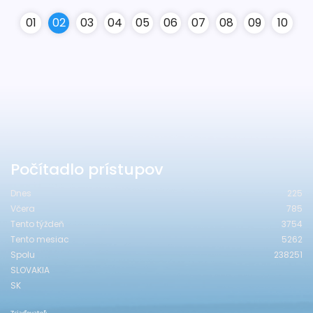
0
1
0
2
0
3
0
4
0
5
0
6
0
7
0
8
0
9
10
Počítadlo prístupov
Dnes
225
Včera
785
Tento týždeň
3754
Tento mesiac
5262
Spolu
238251
SLOVAKIA
SK