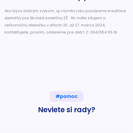
Ako býva dobrým zvykom, aj v tomto roku ponúkame kreatívne
dielničky pre školské kolektívy ZŠ. Ak máte záujem o
veľkonočnú dielničku v dňoch 25. až 27. marca 2024,
kontaktujete, prosím, oddelenie pre deti t. č. 034/654 65 19.
#pomoc
Neviete si rady?