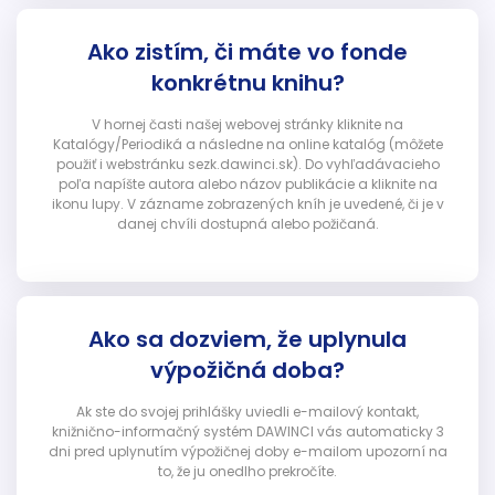
Ako zistím, či máte vo fonde
konkrétnu knihu?
V hornej časti našej webovej stránky kliknite na
Katalógy/Periodiká a následne na online katalóg (môžete
použiť i webstránku sezk.dawinci.sk). Do vyhľadávacieho
poľa napíšte autora alebo názov publikácie a kliknite na
ikonu lupy. V zázname zobrazených kníh je uvedené, či je v
danej chvíli dostupná alebo požičaná.
Ako sa dozviem, že uplynula
výpožičná doba?
Ak ste do svojej prihlášky uviedli e-mailový kontakt,
knižnično-informačný systém DAWINCI vás automaticky 3
dni pred uplynutím výpožičnej doby e-mailom upozorní na
to, že ju onedlho prekročíte.