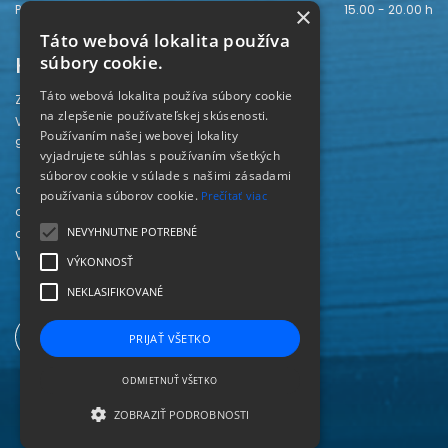
×
Piatok
15.00 - 20.00 h
Táto webová lokalita používa
Kontakt
súbory cookie.
Táto webová lokalita používa súbory cookie
Záhorská knižnica
na zlepšenie používateľskej skúsenosti.
Vajanského 28
Používaním našej webovej lokality
905 01 Senica
vyjadrujete súhlas s používaním všetkých
súborov cookie v súlade s našimi zásadami
odd. beletrie 034/654 3780
používania súborov cookie.
Prečítať viac
odd. odbornej literatúry 034/651 2710
NEVYHNUTNE POTREBNÉ
odd. pre deti a mládež 034/654 6519
Viac kontaktov nájdete
TU
.
VÝKONNOSŤ
NEKLASIFIKOVANÉ
PRIJAŤ VŠETKO
ODMIETNUŤ VŠETKO
ZOBRAZIŤ PODROBNOSTI