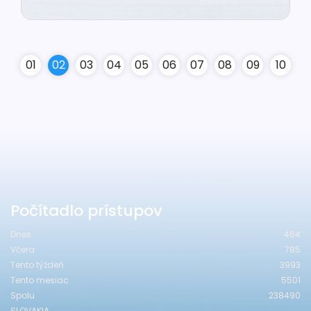
0
1
0
2
0
3
0
4
0
5
0
6
0
7
0
8
0
9
10
Počítadlo prístupov
Dnes
464
Včera
785
Tento týždeň
3993
Tento mesiac
5501
Spolu
238490
SLOVAKIA