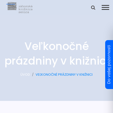
Veľkonočné
prázdniny v knižnici
ÚVOD
VEĽKONOČNÉ PRÁZDNINY V KNIŽNICI