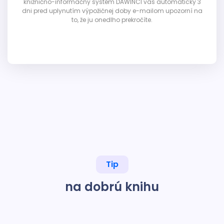
knižnično-informačný systém DAWINCI vás automaticky 3
dni pred uplynutím výpožičnej doby e-mailom upozorní na
to, že ju onedlho prekročíte.
Tip
na dobrú knihu