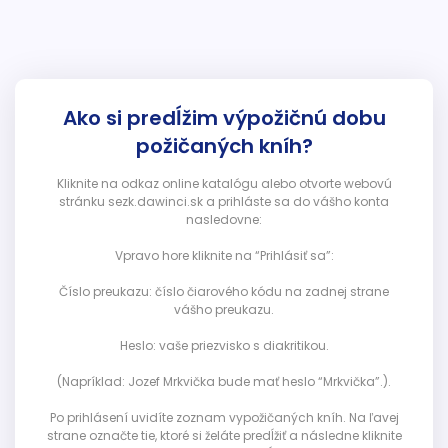
Ako si predĺžim výpožičnú dobu
požičaných kníh?
Kliknite na odkaz online katalógu alebo otvorte webovú
stránku sezk.dawinci.sk a prihláste sa do vášho konta
nasledovne:
Vpravo hore kliknite na “Prihlásiť sa”:
Číslo preukazu: číslo čiarového kódu na zadnej strane
vášho preukazu.
Heslo: vaše priezvisko s diakritikou.
(Napríklad: Jozef Mrkvička bude mať heslo “Mrkvička”.).
Po prihlásení uvidíte zoznam vypožičaných kníh. Na ľavej
strane označte tie, ktoré si želáte predĺžiť a následne kliknite