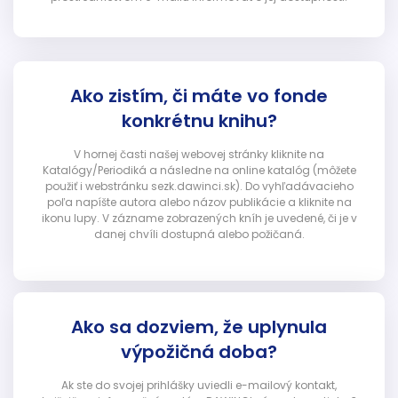
Ako zistím, či máte vo fonde
konkrétnu knihu?
V hornej časti našej webovej stránky kliknite na
Katalógy/Periodiká a následne na online katalóg (môžete
použiť i webstránku sezk.dawinci.sk). Do vyhľadávacieho
poľa napíšte autora alebo názov publikácie a kliknite na
ikonu lupy. V zázname zobrazených kníh je uvedené, či je v
danej chvíli dostupná alebo požičaná.
Ako sa dozviem, že uplynula
výpožičná doba?
Ak ste do svojej prihlášky uviedli e-mailový kontakt,