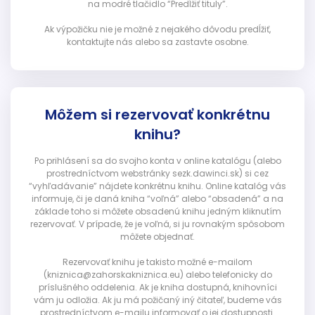
na modré tlačidlo “Predĺžiť tituly”.
Ak výpožičku nie je možné z nejakého dôvodu predĺžiť,
kontaktujte nás alebo sa zastavte osobne.
Môžem si rezervovať konkrétnu
knihu?
Po prihlásení sa do svojho konta v online katalógu (alebo
prostredníctvom webstránky sezk.dawinci.sk) si cez
“vyhľadávanie” nájdete konkrétnu knihu. Online katalóg vás
informuje, či je daná kniha “voľná” alebo “obsadená” a na
základe toho si môžete obsadenú knihu jedným kliknutím
rezervovať. V prípade, že je voľná, si ju rovnakým spôsobom
môžete objednať.
Rezervovať knihu je takisto možné e-mailom
(kniznica@zahorskakniznica.eu) alebo telefonicky do
príslušného oddelenia. Ak je kniha dostupná, knihovníci
vám ju odložia. Ak ju má požičaný iný čitateľ, budeme vás
prostredníctvom e-mailu informovať o jej dostupnosti.