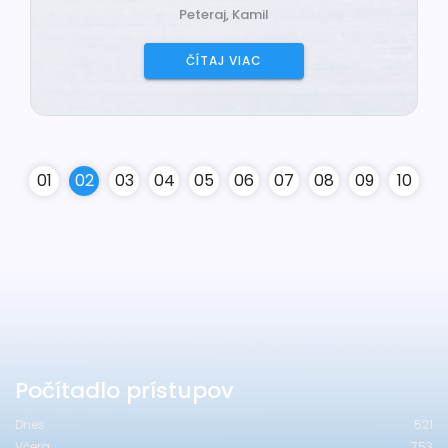
Peteraj, Kamil
ČÍTAJ VIAC
0
1
0
2
0
3
0
4
0
5
0
6
0
7
0
8
0
9
10
Počítadlo prístupov
Dnes
521
Včera
753