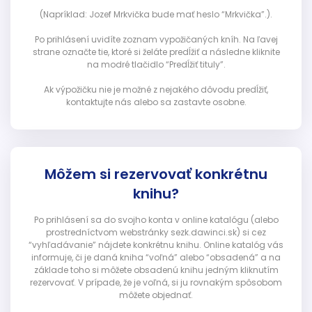
(Napríklad: Jozef Mrkvička bude mať heslo “Mrkvička”.).
Po prihlásení uvidíte zoznam vypožičaných kníh. Na ľavej
strane označte tie, ktoré si želáte predĺžiť a následne kliknite
na modré tlačidlo “Predĺžiť tituly”.
Ak výpožičku nie je možné z nejakého dôvodu predĺžiť,
kontaktujte nás alebo sa zastavte osobne.
Môžem si rezervovať konkrétnu
knihu?
Po prihlásení sa do svojho konta v online katalógu (alebo
prostredníctvom webstránky sezk.dawinci.sk) si cez
“vyhľadávanie” nájdete konkrétnu knihu. Online katalóg vás
informuje, či je daná kniha “voľná” alebo “obsadená” a na
základe toho si môžete obsadenú knihu jedným kliknutím
rezervovať. V prípade, že je voľná, si ju rovnakým spôsobom
môžete objednať.