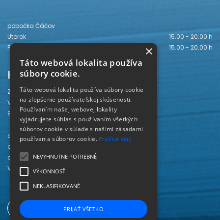
pobočka Čáčov
Utorok
15.00 - 20.00 h
Piatok
15.00 - 20.00 h
×
Táto webová lokalita používa
Kontakt
súbory cookie.
Táto webová lokalita používa súbory cookie
Záhorská knižnica
na zlepšenie používateľskej skúsenosti.
Vajanského 28
Používaním našej webovej lokality
905 01 Senica
vyjadrujete súhlas s používaním všetkých
súborov cookie v súlade s našimi zásadami
odd. beletrie 034/654 3780
používania súborov cookie.
Prečítať viac
odd. odbornej literatúry 034/651 2710
NEVYHNUTNE POTREBNÉ
odd. pre deti a mládež 034/654 6519
Viac kontaktov nájdete
TU
.
VÝKONNOSŤ
NEKLASIFIKOVANÉ
PRIJAŤ VŠETKO