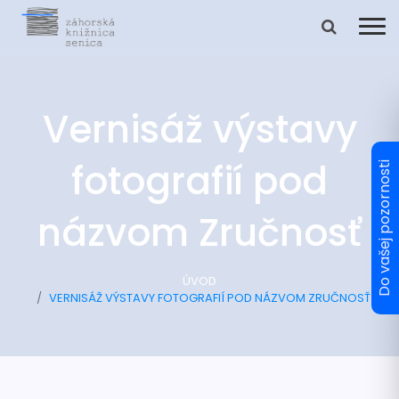
Vernisáž výstavy
fotografií pod
názvom Zručnosť
ÚVOD
VERNISÁŽ VÝSTAVY FOTOGRAFIÍ POD NÁZVOM ZRUČNOSŤ