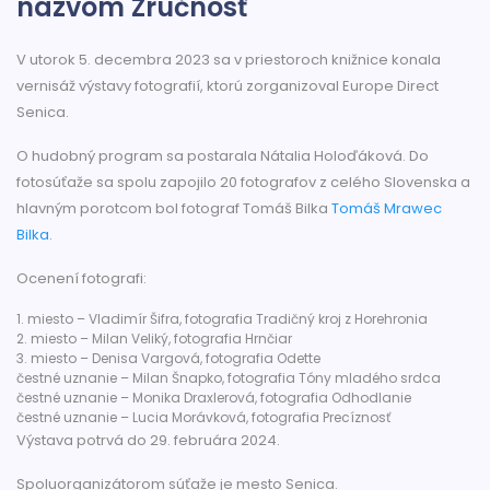
názvom Zručnosť
V utorok 5. decembra 2023 sa v priestoroch knižnice konala
vernisáž výstavy fotografií, ktorú zorganizoval Europe Direct
Senica.
O hudobný program sa postarala Nátalia Holoďáková. Do
fotosúťaže sa spolu zapojilo 20 fotografov z celého Slovenska a
hlavným porotcom bol fotograf Tomáš Bilka
Tomáš Mrawec
Bilka
.
Ocenení fotografi:
1. miesto – Vladimír Šifra, fotografia Tradičný kroj z Horehronia
2. miesto – Milan Veliký, fotografia Hrnčiar
3. miesto – Denisa Vargová, fotografia Odette
čestné uznanie – Milan Šnapko, fotografia Tóny mladého srdca
čestné uznanie – Monika Draxlerová, fotografia Odhodlanie
čestné uznanie – Lucia Morávková, fotografia Precíznosť
Výstava potrvá do 29. februára 2024.
Spoluorganizátorom súťaže je mesto Senica.