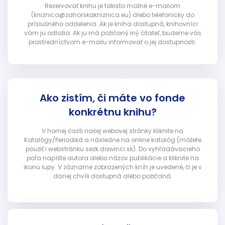
Rezervovať knihu je takisto možné e-mailom
(kniznica@zahorskakniznica.eu) alebo telefonicky do
príslušného oddelenia. Ak je kniha dostupná, knihovníci
vám ju odložia. Ak ju má požičaný iný čitateľ, budeme vás
prostredníctvom e-mailu informovať o jej dostupnosti.
Ako zistím, či máte vo fonde
konkrétnu knihu?
V hornej časti našej webovej stránky kliknite na
Katalógy/Periodiká a následne na online katalóg (môžete
použiť i webstránku sezk.dawinci.sk). Do vyhľadávacieho
poľa napíšte autora alebo názov publikácie a kliknite na
ikonu lupy. V zázname zobrazených kníh je uvedené, či je v
danej chvíli dostupná alebo požičaná.