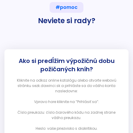
#pomoc
Neviete si rady?
Ako si predĺžim výpožičnú dobu
požičaných kníh?
Kliknite na odkaz online katalógu alebo otvorte webovú
stránku sezk.dawinci.sk a prihláste sa do vášho konta
nasledovne:
Vpravo hore kliknite na “Prihlásiť sa”:
Číslo preukazu: číslo čiarového kódu na zadnej strane
vášho preukazu.
Heslo: vaše priezvisko s diakritikou.