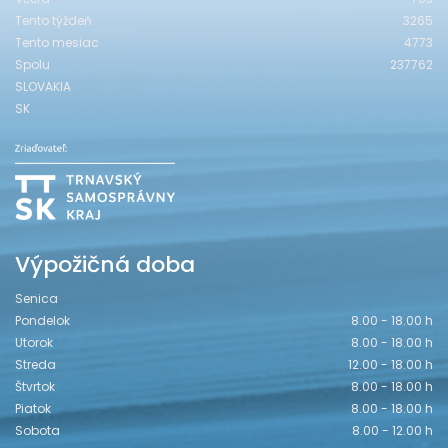
Tento týždeň
3265
Tento mesiac
4773
Spolu
237762
SLOVAKIA
SK
Výpožičná doba
Senica
Pondelok
8.00 - 18.00 h
Utorok
8.00 - 18.00 h
Streda
12.00 - 18.00 h
Štvrtok
8.00 - 18.00 h
Piatok
8.00 - 18.00 h
Sobota
8.00 - 12.00 h