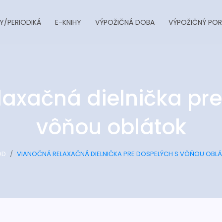
Y/PERIODIKÁ
E-KNIHY
VÝPOŽIČNÁ DOBA
VÝPOŽIČNÝ POR
laxačná dielnička pre
vôňou oblátok
OD
VIANOČNÁ RELAXAČNÁ DIELNIČKA PRE DOSPELÝCH S VÔŇOU OBL