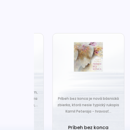
za len k tým,
Č
veľa. Prichádza
Príbeh bez konca je nová básnická
pr
 prázdnotu,...
zbierka, ktorá nesie typický rukopis
Kamil Peteraja - hravosť...
ia k
Ak
deniu
Príbeh bez konca