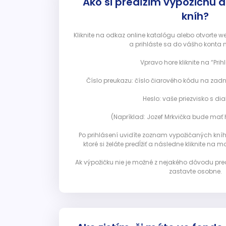
Ako si predĺžim výpožičnú 
kníh?
Kliknite na odkaz online katalógu alebo otvorte 
a prihláste sa do vášho konta 
Vpravo hore kliknite na “Prihl
Číslo preukazu: číslo čiarového kódu na zadn
Heslo: vaše priezvisko s diak
(Napríklad: Jozef Mrkvička bude mať h
Po prihlásení uvidíte zoznam vypožičaných kníh. 
ktoré si želáte predĺžiť a následne kliknite na mod
Ak výpožičku nie je možné z nejakého dôvodu pred
zastavte osobne.