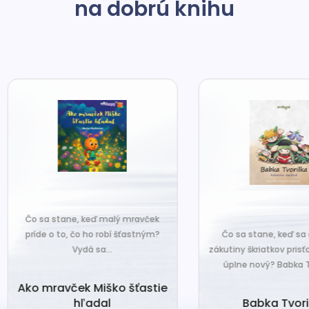
na dobrú knihu
o sa stane, keď malý mravček
íde o to, čo ho robí šťastným?
Čo sa stane, keď sa do tiche
Vydá sa...
zákutiny škriatkov prisťahuje ni
úplne nový? Babka Tvorilka..
o mravček Miško šťastie
hľadal
Babka Tvorilka