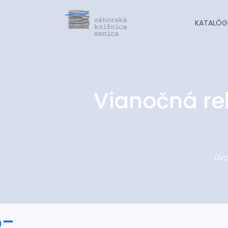
KATALÓG
Vianočná re
ÚV
o-