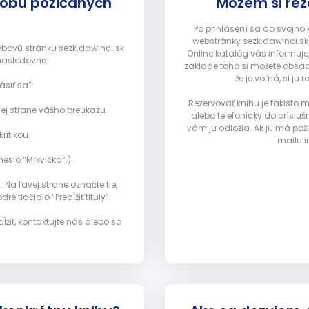
dobu požičaných
Môžem si rez
Po prihlásení sa do svojho
webstránky sezk.dawinci.sk)
webovú stránku sezk.dawinci.sk
Online katalóg vás informuje
nasledovne:
základe toho si môžete obsad
že je voľná, si 
ásiť sa”:
Rezervovať knihu je takisto
ej strane vášho preukazu.
alebo telefonicky do prísluš
vám ju odložia. Ak ju má pož
ritikou.
mailu i
eslo “Mrkvička”.).
Na ľavej strane označte tie,
ré tlačidlo “Predĺžiť tituly”.
ĺžiť, kontaktujte nás alebo sa