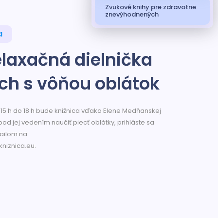
Zvukové knihy pre zdravotne
znevýhodnených
a
laxačná dielnička
ch s vôňou oblátok
 15 h do 18 h bude knižnica vďaka Elene Medňanskej
od jej vedením naučiť piecť oblátky, prihláste sa
mailom na
niznica.eu.