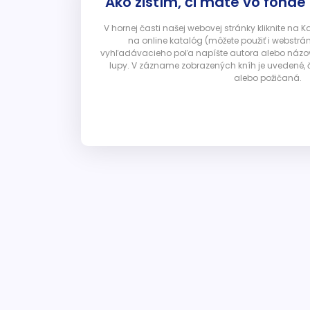
Ako zistím, či máte vo fonde
V hornej časti našej webovej stránky kliknite na 
na online katalóg (môžete použiť i webstrá
vyhľadávacieho poľa napíšte autora alebo názov p
lupy. V zázname zobrazených kníh je uvedené, č
alebo požičaná.