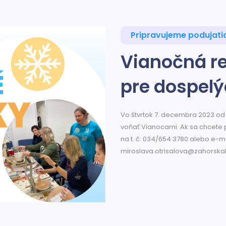
Pripravujeme podujati
Vianočná re
pre dospelý
Vo štvrtok 7. decembra 2023 od
voňať Vianocami. Ak sa chcete p
na t. č. 034/654 3780 alebo e-
miroslava.otrisalova@zahorskak