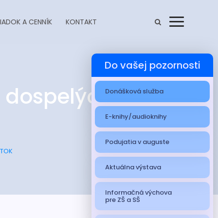
IADOK A CENNÍK
KONTAKT
Menu
Do vašej pozornosti
 dospelých s
Donášková služba
E-knihy/audioknihy
Podujatia v auguste
ÁTOK
Aktuálna výstava
Informačná výchova
pre ZŠ a SŠ