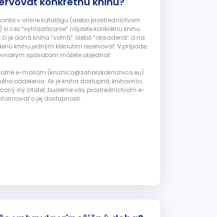
ervovať konkrétnu knihu?
 konta v online katalógu (alebo prostredníctvom
 si cez “vyhľadávanie” nájdete konkrétnu knihu.
, či je daná kniha “voľná” alebo “obsadená” a na
enú knihu jedným kliknutím rezervovať. V prípade,
ju rovnakým spôsobom môžete objednať.
 možné e-mailom (kniznica@zahorskakniznica.eu)
ného oddelenia. Ak je kniha dostupná, knihovníci
ičaný iný čitateľ, budeme vás prostredníctvom e-
nformovať o jej dostupnosti.