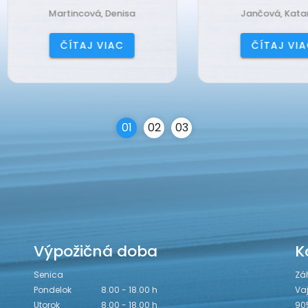
Martincová, Denisa
Jančová, Katarína
ČÍTAJ VIAC
ČÍTAJ VIAC
0
1
0
2
0
3
Výpožičná doba
K
Senica
Zá
Pondelok
8.00 - 18.00 h
Va
Utorok
8.00 - 18.00 h
90