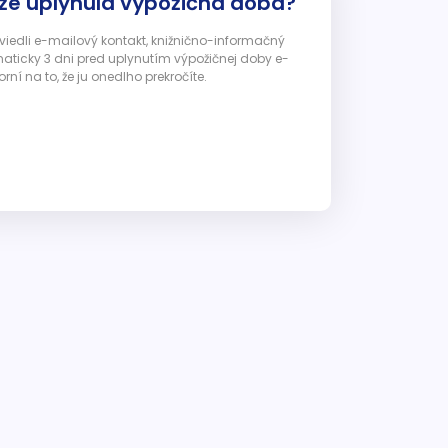
 že uplynula výpožičná doba?
 uviedli e-mailový kontakt, knižnično-informačný
ticky 3 dni pred uplynutím výpožičnej doby e-
ní na to, že ju onedlho prekročíte.