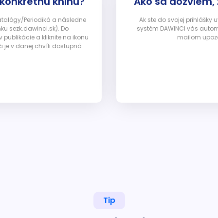
 konkrétnu knihu?
Ako sa dozviem,
Katalógy/Periodiká a následne
Ak ste do svojej prihlášky
nku sezk.dawinci.sk). Do
systém DAWINCI vás automa
ublikácie a kliknite na ikonu
mailom upozor
i je v danej chvíli dostupná
Tip