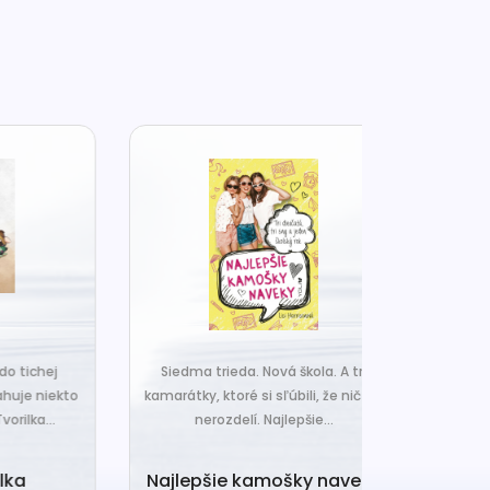
j
Siedma trieda. Nová škola. A tri
Čo ak váš van
ekto
kamarátky, ktoré si sľúbili, že nič ich
hrudka peria,
.
nerozdelí. Najlepšie...
a o
Najlepšie kamošky naveky
Vankú