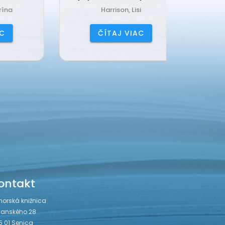
Harrison, Lisi
Čerňa
ČÍTAJ VIAC
ČÍ
ontakt
horská knižnica
janského 28
5 01 Senica