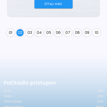
ČÍTAJ VIAC
0
1
0
2
0
3
0
4
0
5
0
6
0
7
0
8
0
9
10
Počítadlo prístupov
Dnes
666
Včera
930
Tento týždeň
5125
Tento mesiac
6633