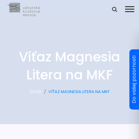
Víťaz Magnesia
Litera na MKF
ÚVOD
VÍŤAZ MAGNESIA LITERA NA MKF