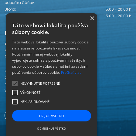
pobočka Čáčov
Utorok
15.00 - 20.00 h
Piatok
15.00 - 20.00 h
×
Táto webová lokalita používa
Kontakt
súbory cookie.
Táto webová lokalita používa súbory cookie
Záhorská knižnica
na zlepšenie používateľskej skúsenosti.
Vajanského 28
Používaním našej webovej lokality
905 01 Senica
vyjadrujete súhlas s používaním všetkých
súborov cookie v súlade s našimi zásadami
odd. beletrie 034/654 3780
používania súborov cookie.
Prečítať viac
odd. odbornej literatúry 034/651 2710
NEVYHNUTNE POTREBNÉ
odd. pre deti a mládež 034/654 6519
Viac kontaktov nájdete
TU
.
VÝKONNOSŤ
NEKLASIFIKOVANÉ
PRIJAŤ VŠETKO
ODMIETNUŤ VŠETKO