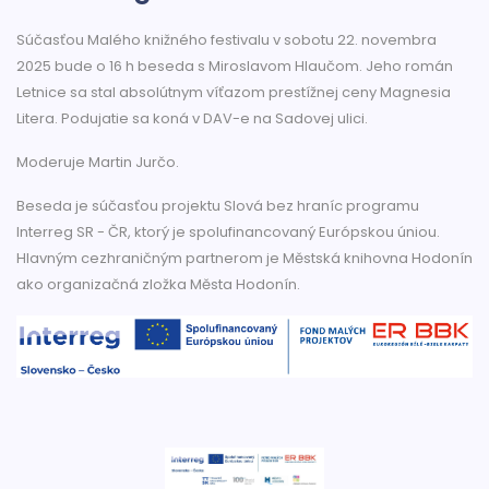
Súčasťou Malého knižného festivalu v sobotu 22. novembra
2025 bude o 16 h beseda s Miroslavom Hlaučom. Jeho román
Letnice sa stal absolútnym víťazom prestížnej ceny Magnesia
Litera. Podujatie sa koná v DAV-e na Sadovej ulici.
Moderuje Martin Jurčo.
Beseda je súčasťou projektu Slová bez hraníc programu
Interreg SR - ČR, ktorý je spolufinancovaný Európskou úniou.
Hlavným cezhraničným partnerom je Městská knihovna Hodonín
ako organizačná zložka Města Hodonín.