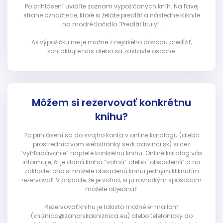
Po prihlásení uvidíte zoznam vypožičaných kníh. Na ľavej
strane označte tie, ktoré si želáte predĺžiť a následne kliknite
na modré tlačidlo “Predĺžiť tituly”.
Ak výpožičku nie je možné z nejakého dôvodu predĺžiť,
kontaktujte nás alebo sa zastavte osobne.
Môžem si rezervovať konkrétnu
knihu?
Po prihlásení sa do svojho konta v online katalógu (alebo
prostredníctvom webstránky sezk.dawinci.sk) si cez
“vyhľadávanie” nájdete konkrétnu knihu. Online katalóg vás
informuje, či je daná kniha “voľná” alebo “obsadená” a na
základe toho si môžete obsadenú knihu jedným kliknutím
rezervovať. V prípade, že je voľná, si ju rovnakým spôsobom
môžete objednať.
Rezervovať knihu je takisto možné e-mailom
(kniznica@zahorskakniznica.eu) alebo telefonicky do