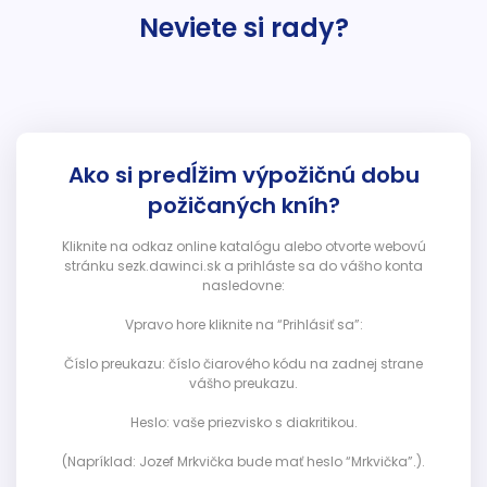
Neviete si rady?
Ako si predĺžim výpožičnú dobu
požičaných kníh?
Kliknite na odkaz online katalógu alebo otvorte webovú
stránku sezk.dawinci.sk a prihláste sa do vášho konta
nasledovne:
Vpravo hore kliknite na “Prihlásiť sa”:
Číslo preukazu: číslo čiarového kódu na zadnej strane
vášho preukazu.
Heslo: vaše priezvisko s diakritikou.
(Napríklad: Jozef Mrkvička bude mať heslo “Mrkvička”.).