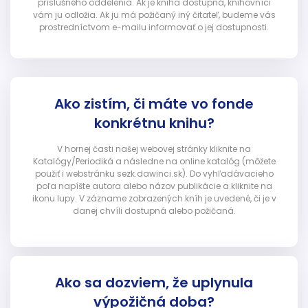
príslušného oddelenia. Ak je kniha dostupná, knihovníci
vám ju odložia. Ak ju má požičaný iný čitateľ, budeme vás
prostredníctvom e-mailu informovať o jej dostupnosti.
Ako zistím, či máte vo fonde
konkrétnu knihu?
V hornej časti našej webovej stránky kliknite na
Katalógy/Periodiká a následne na online katalóg (môžete
použiť i webstránku sezk.dawinci.sk). Do vyhľadávacieho
poľa napíšte autora alebo názov publikácie a kliknite na
ikonu lupy. V zázname zobrazených kníh je uvedené, či je v
danej chvíli dostupná alebo požičaná.
Ako sa dozviem, že uplynula
výpožičná doba?