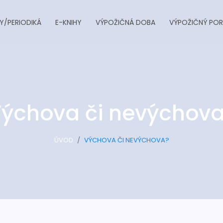
Y/PERIODIKÁ
E-KNIHY
VÝPOŽIČNÁ DOBA
VÝPOŽIČNÝ POR
ýchova či nevýchov
ÚVOD
VÝCHOVA ČI NEVÝCHOVA?