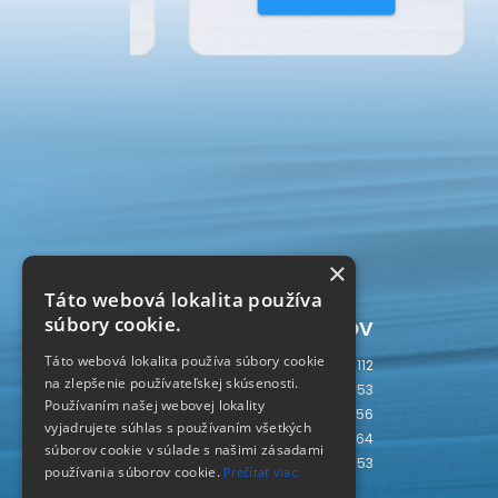
×
Táto webová lokalita používa
Počítadlo prístupov
súbory cookie.
Táto webová lokalita používa súbory cookie
Dnes
112
na zlepšenie používateľskej skúsenosti.
Včera
753
Používaním našej webovej lokality
Tento týždeň
2856
vyjadrujete súhlas s používaním všetkých
Tento mesiac
4364
súborov cookie v súlade s našimi zásadami
Spolu
237353
používania súborov cookie.
Prečítať viac
SLOVAKIA