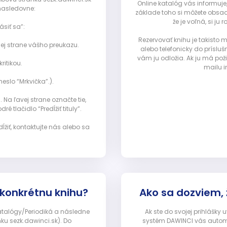
Online katalóg vás informuje
nasledovne:
základe toho si môžete obsad
že je voľná, si 
ásiť sa”:
Rezervovať knihu je takisto
ej strane vášho preukazu.
alebo telefonicky do prísluš
vám ju odložia. Ak ju má pož
ritikou.
mailu i
eslo “Mrkvička”.).
Na ľavej strane označte tie,
ré tlačidlo “Predĺžiť tituly”.
ĺžiť, kontaktujte nás alebo sa
 konkrétnu knihu?
Ako sa dozviem,
Katalógy/Periodiká a následne
Ak ste do svojej prihlášky
nku sezk.dawinci.sk). Do
systém DAWINCI vás automa