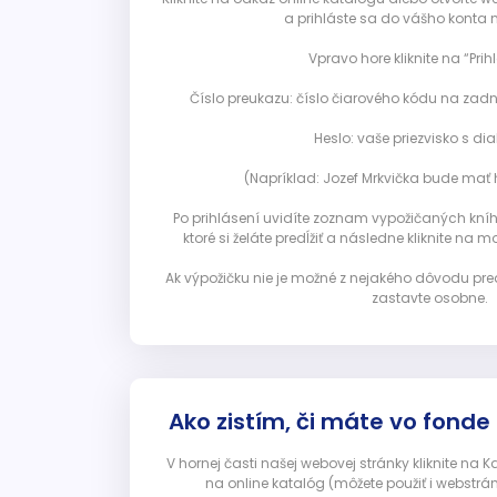
a prihláste sa do vášho konta 
Vpravo hore kliknite na “Prihl
Číslo preukazu: číslo čiarového kódu na zadn
Heslo: vaše priezvisko s diak
(Napríklad: Jozef Mrkvička bude mať h
Po prihlásení uvidíte zoznam vypožičaných kníh. 
ktoré si želáte predĺžiť a následne kliknite na mod
Ak výpožičku nie je možné z nejakého dôvodu pred
zastavte osobne.
Ako zistím, či máte vo fonde
V hornej časti našej webovej stránky kliknite na 
na online katalóg (môžete použiť i webstrá