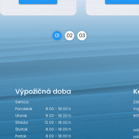
0
1
0
2
0
3
Výpožičná doba
K
Senica
Zá
Pondelok
8.00 - 18.00 h
Va
Utorok
8.00 - 18.00 h
90
Streda
12.00 - 18.00 h
Štvrtok
8.00 - 18.00 h
odd
Piatok
8.00 - 18.00 h
odd