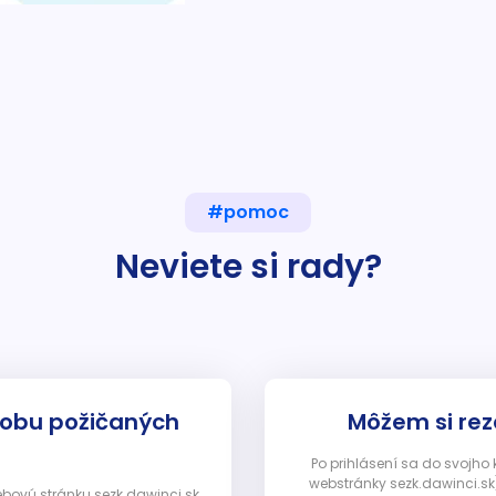
#pomoc
Neviete si rady?
dobu požičaných
Môžem si rez
Po prihlásení sa do svojho
webstránky sezk.dawinci.sk)
webovú stránku sezk.dawinci.sk