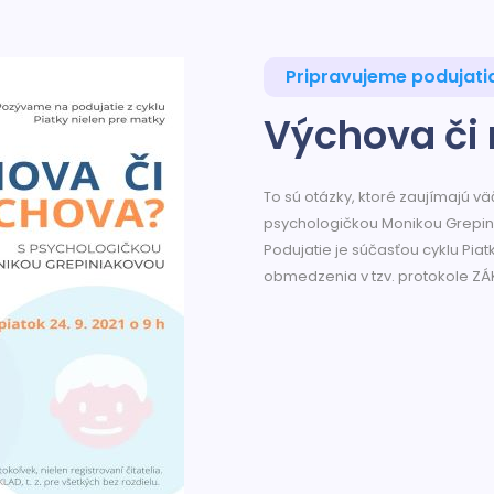
Pripravujeme podujati
Výchova či
To sú otázky, ktoré zaujímajú 
psychologičkou Monikou Grepini
Podujatie je súčasťou cyklu Pia
obmedzenia v tzv. protokole ZÁ