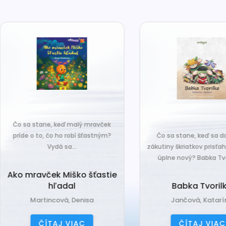
o sa stane, keď malý mravček
íde o to, čo ho robí šťastným?
Čo sa stane, keď sa do tiche
Vydá sa...
zákutiny škriatkov prisťahuje ni
úplne nový? Babka Tvorilka..
o mravček Miško šťastie
hľadal
Babka Tvorilka
Martincová, Denisa
Jančová, Katarína
ČÍTAJ VIAC
ČÍTAJ VIAC