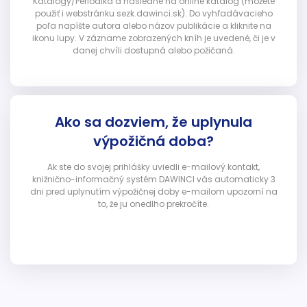
Katalógy/Periodiká a následne na online katalóg (môžete
použiť i webstránku sezk.dawinci.sk). Do vyhľadávacieho
poľa napíšte autora alebo názov publikácie a kliknite na
ikonu lupy. V zázname zobrazených kníh je uvedené, či je v
danej chvíli dostupná alebo požičaná.
Ako sa dozviem, že uplynula
výpožičná doba?
Ak ste do svojej prihlášky uviedli e-mailový kontakt,
knižnično-informačný systém DAWINCI vás automaticky 3
dni pred uplynutím výpožičnej doby e-mailom upozorní na
to, že ju onedlho prekročíte.