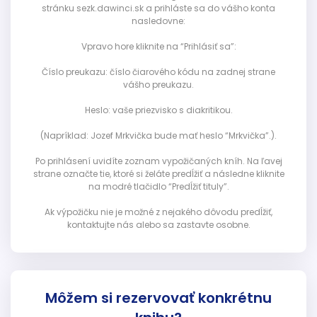
stránku sezk.dawinci.sk a prihláste sa do vášho konta
nasledovne:
Vpravo hore kliknite na “Prihlásiť sa”:
Číslo preukazu: číslo čiarového kódu na zadnej strane
vášho preukazu.
Heslo: vaše priezvisko s diakritikou.
(Napríklad: Jozef Mrkvička bude mať heslo “Mrkvička”.).
Po prihlásení uvidíte zoznam vypožičaných kníh. Na ľavej
strane označte tie, ktoré si želáte predĺžiť a následne kliknite
na modré tlačidlo “Predĺžiť tituly”.
Ak výpožičku nie je možné z nejakého dôvodu predĺžiť,
kontaktujte nás alebo sa zastavte osobne.
Môžem si rezervovať konkrétnu