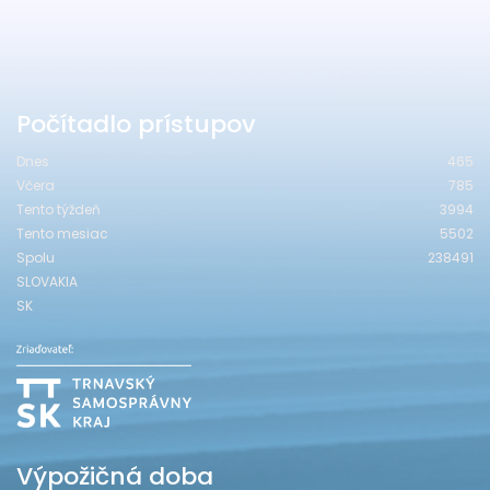
Počítadlo prístupov
Dnes
465
Včera
785
Tento týždeň
3994
Tento mesiac
5502
Spolu
238491
SLOVAKIA
SK
Výpožičná doba