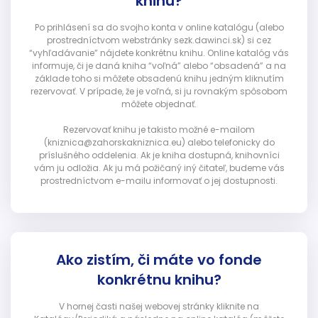
knihu?
Po prihlásení sa do svojho konta v online katalógu (alebo
prostredníctvom webstránky sezk.dawinci.sk) si cez
“vyhľadávanie” nájdete konkrétnu knihu. Online katalóg vás
informuje, či je daná kniha “voľná” alebo “obsadená” a na
základe toho si môžete obsadenú knihu jedným kliknutím
rezervovať. V prípade, že je voľná, si ju rovnakým spôsobom
môžete objednať.
Rezervovať knihu je takisto možné e-mailom
(kniznica@zahorskakniznica.eu) alebo telefonicky do
príslušného oddelenia. Ak je kniha dostupná, knihovníci
vám ju odložia. Ak ju má požičaný iný čitateľ, budeme vás
prostredníctvom e-mailu informovať o jej dostupnosti.
Ako zistím, či máte vo fonde
konkrétnu knihu?
V hornej časti našej webovej stránky kliknite na