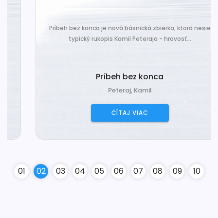
Príbeh bez konca je nová básnická zbierka, ktorá nesie
typický rukopis Kamil Peteraja - hravosť...
Príbeh bez konca
Peteraj, Kamil
ČÍTAJ VIAC
0
1
0
2
0
3
0
4
0
5
0
6
0
7
0
8
0
9
10