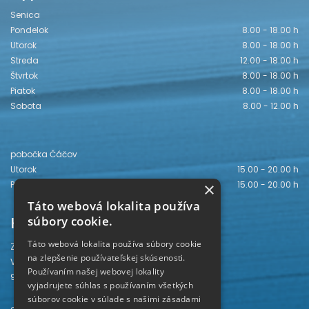
Senica
Pondelok
8.00 - 18.00 h
Utorok
8.00 - 18.00 h
Streda
12.00 - 18.00 h
Štvrtok
8.00 - 18.00 h
Piatok
8.00 - 18.00 h
Sobota
8.00 - 12.00 h
pobočka Čáčov
Utorok
15.00 - 20.00 h
Piatok
15.00 - 20.00 h
×
Táto webová lokalita používa
Kontakt
súbory cookie.
Táto webová lokalita používa súbory cookie
Záhorská knižnica
na zlepšenie používateľskej skúsenosti.
Vajanského 28
Používaním našej webovej lokality
905 01 Senica
vyjadrujete súhlas s používaním všetkých
súborov cookie v súlade s našimi zásadami
odd. beletrie 034/654 3780