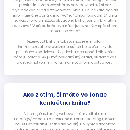
prostredníctvom webstránky sezk.dawinci.sk) si cez
“vyhľadávanie” nájdete konkrétnu knihu. Online katalóg vás
informuje, či je daná kniha “voľná” alebo “obsadená” a na
základe toho si môžete obsadenú knihu jedným kliknutím
rezervovať. V prípade, že je voľná, si ju rovnakým spôsobom
môžete objednať.
Rezervovať knihu je takisto možné e-mailom
(kniznica@zahorskakniznica.eu) alebo telefonicky do
príslušného oddelenia. Ak je kniha dostupná, knihovníci
vám ju odložia. Ak ju má požičaný iný čitateľ, budeme vás
prostredníctvom e-mailu informovať o jej dostupnosti.
Ako zistím, či máte vo fonde
konkrétnu knihu?
V hornej časti našej webovej stránky kliknite na
Katalógy/Periodiká a následne na online katalóg (môžete
použiť i webstránku sezk.dawinci.sk). Do vyhľadávacieho
poľa napíšte autora alebo názov publikácie a kliknite na