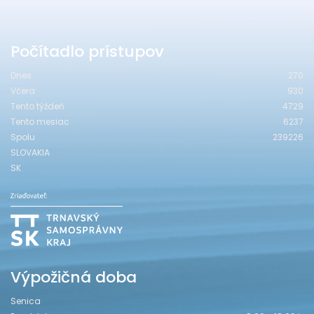
Počítadlo prístupov
Dnes
270
Včera
930
Tento týždeň
4729
Tento mesiac
6237
Spolu
239226
SLOVAKIA
SK
Výpožičná doba
Senica