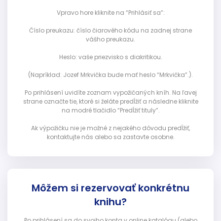
Vpravo hore kliknite na “Prihlásiť sa”:
Číslo preukazu: číslo čiarového kódu na zadnej strane
vášho preukazu.
Heslo: vaše priezvisko s diakritikou.
(Napríklad: Jozef Mrkvička bude mať heslo “Mrkvička”.).
Po prihlásení uvidíte zoznam vypožičaných kníh. Na ľavej
strane označte tie, ktoré si želáte predĺžiť a následne kliknite
na modré tlačidlo “Predĺžiť tituly”.
Ak výpožičku nie je možné z nejakého dôvodu predĺžiť,
kontaktujte nás alebo sa zastavte osobne.
Môžem si rezervovať konkrétnu
knihu?
Po prihlásení sa do svojho konta v online katalógu (alebo