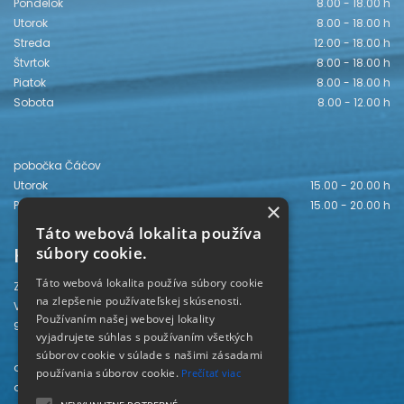
Pondelok
8.00 - 18.00 h
Utorok
8.00 - 18.00 h
Streda
12.00 - 18.00 h
Štvrtok
8.00 - 18.00 h
Piatok
8.00 - 18.00 h
Sobota
8.00 - 12.00 h
pobočka Čáčov
Utorok
15.00 - 20.00 h
Piatok
15.00 - 20.00 h
×
Táto webová lokalita používa
Kontakt
súbory cookie.
Táto webová lokalita používa súbory cookie
Záhorská knižnica
na zlepšenie používateľskej skúsenosti.
Vajanského 28
Používaním našej webovej lokality
905 01 Senica
vyjadrujete súhlas s používaním všetkých
súborov cookie v súlade s našimi zásadami
odd. beletrie 034/654 3780
používania súborov cookie.
Prečítať viac
odd. odbornej literatúry 034/651 2710