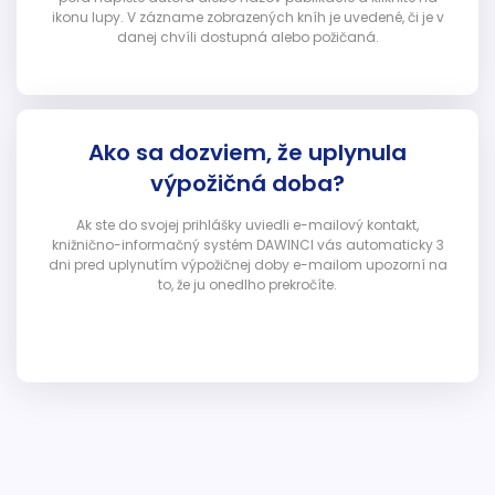
ikonu lupy. V zázname zobrazených kníh je uvedené, či je v
danej chvíli dostupná alebo požičaná.
Ako sa dozviem, že uplynula
výpožičná doba?
Ak ste do svojej prihlášky uviedli e-mailový kontakt,
knižnično-informačný systém DAWINCI vás automaticky 3
dni pred uplynutím výpožičnej doby e-mailom upozorní na
to, že ju onedlho prekročíte.