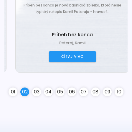
Príbeh bez konca je nová básnická zbierka, ktorá nesie
typický rukopis Kamil Peteraja - hravosť...
Príbeh bez konca
Peteraj, Kamil
ČÍTAJ VIAC
0
1
0
2
0
3
0
4
0
5
0
6
0
7
0
8
0
9
10