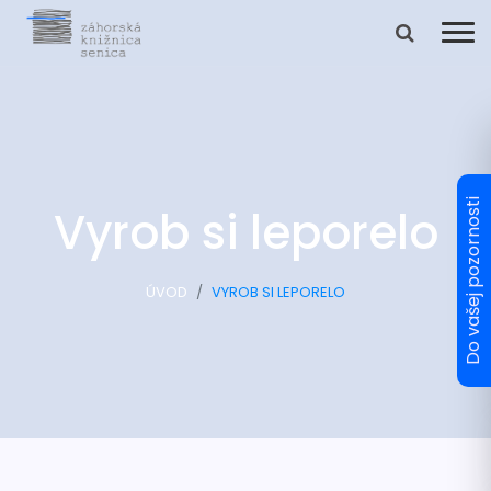
Vyrob si leporelo
ÚVOD
VYROB SI LEPORELO